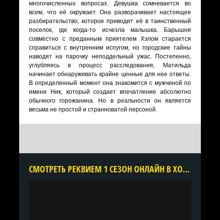
многочисленных вопросах. Девушка сомневается во
всем, что её окружает. Она разворачивает настоящее
разбирательство, которое приводит её в таинственный
поселок, где когда-то исчезла малышка. Барышня
совместно с преданным приятелем Хэлом старается
справиться с внутренним испугом, но городские тайны
наводят на парочку неподдельный ужас. Постепенно,
углубляясь в процесс расследования, Матильда
начинает обнаруживать крайне ценные для нее ответы.
В определенный момент она знакомится с мужчиной по
имени Ник, который создает впечатление абсолютно
обычного горожанина. Но в реальности он является
весьма не простой и странноватой персоной.
CМОТРЕТЬ РЕКВИЕМ 1 СЕЗОН ОНЛАЙН В ХОРОШЕМ КАЧЕСТВЕ ВСЕ СЕРИИ ПОДРЯД БЕСПЛАТНО