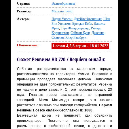
Страна:
Великобритания
Режиссер:
Махалия Бело
Актеры:
Лидия Уилсон
,
Джеймс Фрешвилл
,
Шан
Риз-Уильямс
,
Брендан Койл
,
Джоэль
Фрай
,
Тара Фитцджеральд
,
Ричард
Хэррингтон
,
Саймон Кунц
,
Джоэнна
Скэнлэн
,
Клэр Рашбрук
Обновление:
1 сезон 4,5,6 серия - 18.01.2022
Сюжет Реквием HD 720 / Requiem онлайн:
События разворачиваются в маленьком городе,
расположившемся на территории Уэльса. Внезапно в
провинции пропадает маленькая девочка. Поисковая
операция не дает положительных результатов. Ребенка
не нашли и дело закрыли. С того периода прошло 23
года. Главные герои сталкиваются со страшной
трагедией. Мама Матильды говорит, что желает
расстаться с жизнью при помощи самоубийства.
Сериал
Реквием 1 сезон онлайн бесплатно HD 1080
.
Безутешная дочка не понимает, как объяснить
происходящее. Постепенно она погружается в
размышления о собственной жизни, о детстве и