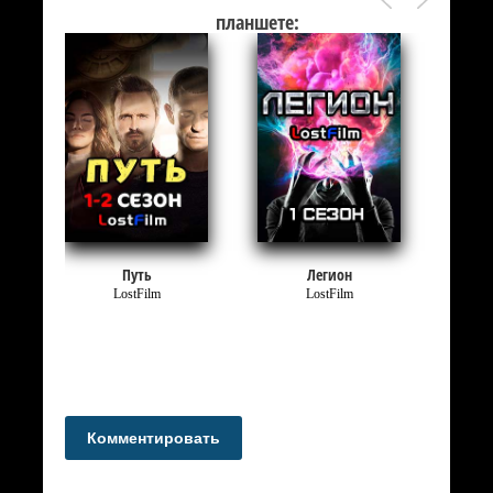
планшете:
Путь
Легион
LostFilm
LostFilm
Комментировать