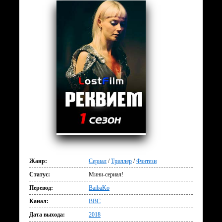
Жанр:
Сериал
/
Триллер
/
Фэнтези
Статус:
Мини-сериал!
Перевод:
BaibaKo
Канал:
BBC
Дата выхода:
2018