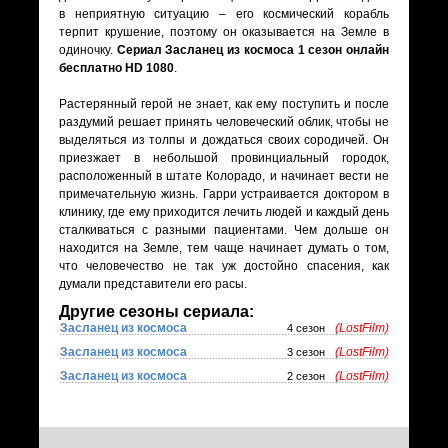
в неприятную ситуацию – его космический корабль
терпит крушение, поэтому он оказывается на Земле в
одиночку.
Сериал Засланец из космоса 1 сезон онлайн
бесплатно HD 1080
.
Растерянный герой не знает, как ему поступить и после
раздумий решает принять человеческий облик, чтобы не
выделяться из толпы и дождаться своих сородичей. Он
приезжает в небольшой провинциальный городок,
расположенный в штате Колорадо, и начинает вести не
примечательную жизнь. Гарри устраивается доктором в
клинику, где ему приходится лечить людей и каждый день
сталкиваться с разными пациентами. Чем дольше он
находится на Земле, тем чаще начинает думать о том,
что человечество не так уж достойно спасения, как
думали представители его расы.
Другие сезоны сериала:
Засланец из космоса
(LostFilm)
4 сезон
Засланец из космоса
(LostFilm)
3 сезон
Засланец из космоса
(LostFilm)
2 сезон