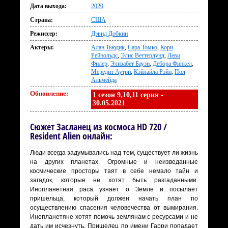
Дата выхода:
2020
Страна:
США
Режиссер:
Дэвид Добкин
Актеры:
Алан Тьюдик
,
Сара Томко
,
Кори
Рейнольдс
,
Элис Веттерлунд
,
Леви
Филер
,
Элизабет Бауэн
,
Дебора Финкел
,
Мередит Аутри
,
Кэйлайла Рэйн
,
Пол
Альмейда
Обновление:
1 сезон 9,10,11 серия -
30.05.2021
Сюжет Засланец из космоса HD 720 /
Resident Alien онлайн:
Люди всегда задумывались над тем, существует ли жизнь
на других планетах. Огромные и неизведанные
космические просторы таят в себе немало тайн и
загадок, которые не хотят быть разгаданными.
Инопланетная раса узнаёт о Земле и посылает
пришельца, который должен начать план по
осуществлению спасения человечества от вымирания.
Инопланетяне хотят помочь землянам с ресурсами и не
дать им исчезнуть. Пришелец по имени Гарри попадает