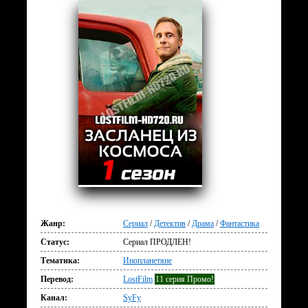
Жанр:
Сериал
/
Детектив
/
Драма
/
Фантастика
Статус:
Сериал ПРОДЛЕН!
Тематика:
Инопланетяне
Перевод:
LostFilm
11 серия Промо!
Канал:
SyFy