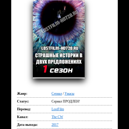
Жанр:
Сериал
/
Ужасы
Статус:
Сериал ПРОДЛЕН!
Перевод:
LostFilm
Канал:
The CW
Дата выхода:
2017