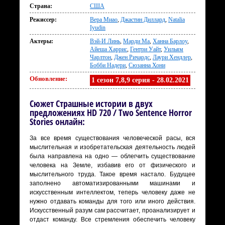
Страна:
США
Режиссер:
Вера Миао
,
Джастин Диллард
,
Natalia
Iyudin
Актеры:
Вэй-И Линь
,
Марди Ма
,
Ханна Барлоу
,
Айеша Харрис
,
Гентри Уайт
,
Уильям
Чарлтон
,
Джен Ричардс
,
Лаури Хендлер
,
Бобби Надери
,
Сюзанна Хони
Обновление:
1 сезон 7,8,9 серия - 28.02.2021
Сюжет Страшные истории в двух
предложениях HD 720 / Two Sentence Horror
Stories онлайн:
За все время существования человеческой расы, вся
мыслительная и изобретательская деятельность людей
была направлена на одно — облегчить существование
человека на Земле, избавив его от физического и
мыслительного труда. Такое время настало. Будущее
заполнено автоматизированными машинами и
искусственным интеллектом, теперь человеку даже не
нужно отдавать команды для того или иного действия.
Искусственный разум сам рассчитает, проанализирует и
отдаст команду. Все стремления обеспечить человеку