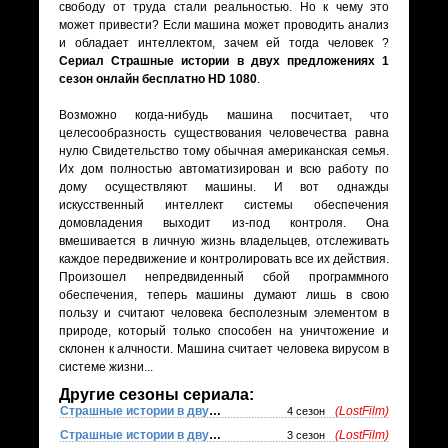
свободу от труда стали реальностью. Но к чему это
может привести? Если машина может проводить анализ
и обладает интеллектом, зачем ей тогда человек ?
Сериал Страшные истории в двух предложениях 1
сезон онлайн бесплатно HD 1080
.
Возможно когда-нибудь машина посчитает, что
целесообразность существования человечества равна
нулю Свидетельство тому обычная американская семья.
Их дом полностью автоматизирован и всю работу по
дому осуществляют машины. И вот однажды
искусственный интеллект системы обеспечения
домовладения выходит из-под контроля. Она
вмешивается в личную жизнь владельцев, отслеживать
каждое передвижение и контролировать все их действия.
Произошел непредвиденный сбой программного
обеспечения, теперь машины думают лишь в свою
пользу и считают человека бесполезным элементом в
природе, который только способен на уничтожение и
склонен к алчности. Машина считает человека вирусом в
системе жизни...
Другие сезоны сериала:
Страшные истории в двух предложениях
(LostFilm)
4 сезон
Страшные истории в двух предложениях
(LostFilm)
3 сезон