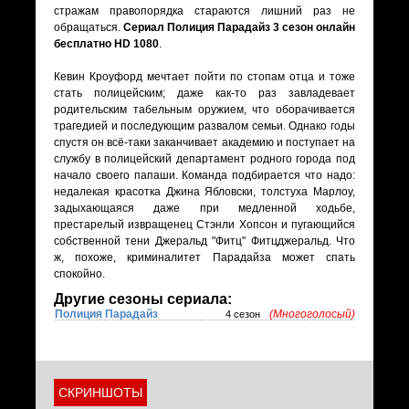
стражам правопорядка стараются лишний раз не
обращаться.
Сериал Полиция Парадайз 3 сезон онлайн
бесплатно HD 1080
.
Кевин Кроуфорд мечтает пойти по стопам отца и тоже
стать полицейским; даже как-то раз завладевает
родительским табельным оружием, что оборачивается
трагедией и последующим развалом семьи. Однако годы
спустя он всё-таки заканчивает академию и поступает на
службу в полицейский департамент родного города под
начало своего папаши. Команда подбирается что надо:
недалекая красотка Джина Ябловски, толстуха Марлоу,
задыхающаяся даже при медленной ходьбе,
престарелый извращенец Стэнли Хопсон и пугающийся
собственной тени Джеральд "Фитц" Фитцджеральд. Что
ж, похоже, криминалитет Парадайза может спать
спокойно.
Другие сезоны сериала:
Полиция Парадайз
(Многоголосый)
4 сезон
СКРИНШОТЫ