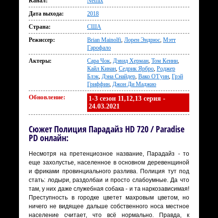
Канал:
Netflix
Дата выхода:
2018
Страна:
США
Режиссер:
Brian Mainolfi
,
Лорен Эндрюс
,
Мэтт
Гарофало
Актеры:
Сара Чок
,
Дэвид Херман
,
Том Кенни
,
Кайл Кинан
,
Седрик Ярбро
,
Роджер
Блэк
,
Дэна Снайдер
,
Вако О'Гуин
,
Грэй
Гриффин
,
Джон Ди Маджио
Обновление:
1-3 сезон 11,12,13 серия -
24.03.2021
Сюжет Полиция Парадайз HD 720 / Paradise
PD онлайн:
Несмотря на претенциозное название, Парадайз - то
еще захолустье, населенное в основном деревенщиной
и фриками провинциального разлива. Полиция тут под
стать: лодыри, раздолбаи и просто слабоумные. Да что
там, у них даже служебная собака - и та наркозависимая!
Преступность в городке цветет махровым цветом, но
ничего не видящее дальше собственного носа местное
население считает, что всё нормально. Правда, к