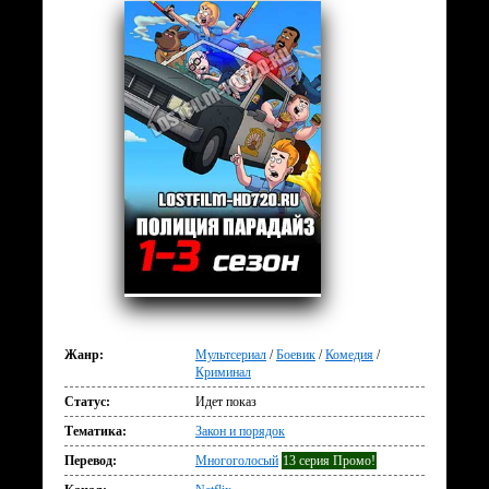
Жанр:
Мультсериал
/
Боевик
/
Комедия
/
Криминал
Статус:
Идет показ
Тематика:
Закон и порядок
Перевод:
Многоголосый
13 серия Промо!