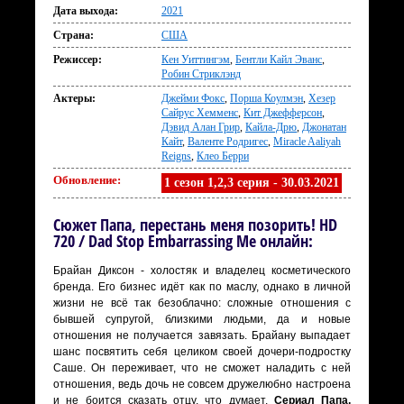
Дата выхода:
2021
Страна:
США
Режиссер:
Кен Уиттингэм
,
Бентли Кайл Эванс
,
Робин Стриклэнд
Актеры:
Джейми Фокс
,
Порша Коулмэн
,
Хезер
Сайрус Хемменс
,
Кит Джефферсон
,
Дэвид Алан Грир
,
Кайла-Дрю
,
Джонатан
Кайт
,
Валенте Родригес
,
Miracle Aaliyah
Reigns
,
Клео Берри
Обновление:
1 сезон 1,2,3 серия - 30.03.2021
Сюжет Папа, перестань меня позорить! HD
720 / Dad Stop Embarrassing Me онлайн:
Брайан Диксон - холостяк и владелец косметического
бренда. Его бизнес идёт как по маслу, однако в личной
жизни не всё так безоблачно: сложные отношения с
бывшей супругой, близкими людьми, да и новые
отношения не получается завязать. Брайану выпадает
шанс посвятить себя целиком своей дочери-подростку
Саше. Он переживает, что не сможет наладить с ней
отношения, ведь дочь не совсем дружелюбно настроена
и не боится сказать отцу, что думает.
Сериал Папа,