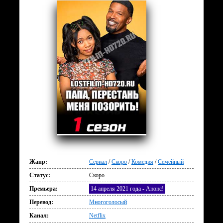
Жанр:
Сериал
/
Скоро
/
Комедия
/
Семейный
Статус:
Скоро
Премьера:
14 апреля 2021 года - Анонс!
Перевод:
Многоголосый
Канал:
Netflix