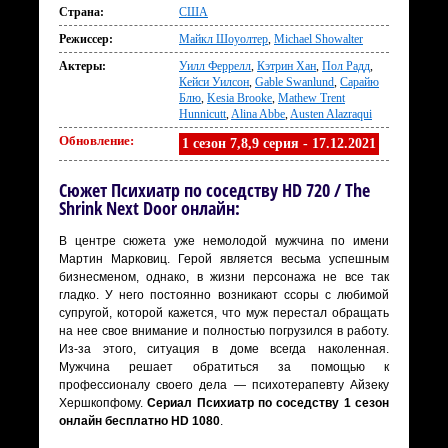
Страна:
США
Режиссер:
Майкл Шоуолтер
,
Michael Showalter
Актеры:
Уилл Феррелл
,
Кэтрин Хан
,
Пол Радд
,
Кейси Уилсон
,
Gable Swanlund
,
Сарайю
Блю
,
Kesia Brooke
,
Mathew Trent
Hunnicutt
,
Alina Abbe
,
Austen Alazraqui
Обновление:
1 сезон 7,8,9 серия - 17.12.2021
Сюжет Психиатр по соседству HD 720 / The
Shrink Next Door онлайн:
В центре сюжета уже немолодой мужчина по имени
Мартин Марковиц. Герой является весьма успешным
бизнесменом, однако, в жизни персонажа не все так
гладко. У него постоянно возникают ссоры с любимой
супругой, которой кажется, что муж перестал обращать
на нее свое внимание и полностью погрузился в работу.
Из-за этого, ситуация в доме всегда наколенная.
Мужчина решает обратиться за помощью к
профессионалу своего дела — психотерапевту Айзеку
Хершкопфому.
Сериал Психиатр по соседству 1 сезон
онлайн бесплатно HD 1080
.