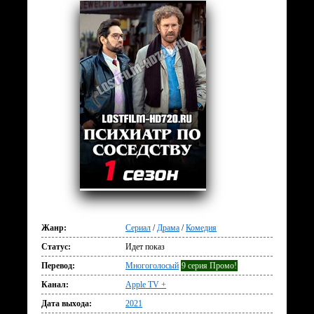
Жанр:
Сериал
/
Драма
/
Комедия
Статус:
Идет показ
Перевод:
Многоголосый
9 серия Промо!
Канал:
Apple TV +
Дата выхода:
2021