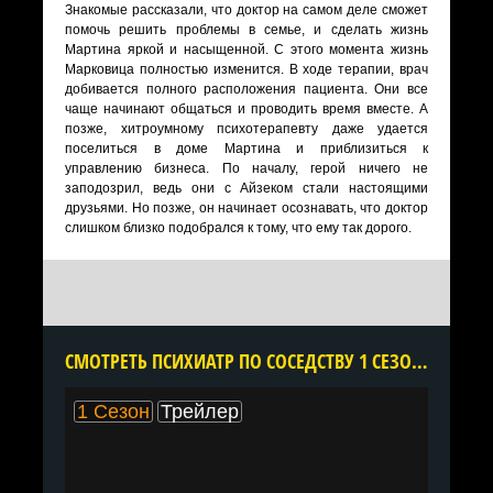
Знакомые рассказали, что доктор на самом деле сможет
помочь решить проблемы в семье, и сделать жизнь
Мартина яркой и насыщенной. С этого момента жизнь
Марковица полностью изменится. В ходе терапии, врач
добивается полного расположения пациента. Они все
чаще начинают общаться и проводить время вместе. А
позже, хитроумному психотерапевту даже удается
поселиться в доме Мартина и приблизиться к
управлению бизнеса. По началу, герой ничего не
заподозрил, ведь они с Айзеком стали настоящими
друзьями. Но позже, он начинает осознавать, что доктор
слишком близко подобрался к тому, что ему так дорого.
CМОТРЕТЬ ПСИХИАТР ПО СОСЕДСТВУ 1 СЕЗОН ОНЛАЙН В ХОРОШЕМ КАЧЕСТВЕ ВСЕ СЕРИИ ПОДРЯД БЕСПЛАТНО
1 Сезон
Трейлер