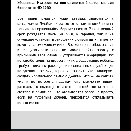
Уборщица. История матери-одиночки 1 сезон онлайн
бесплатно HD 1080
.
Все планы рушатся, когда девушка знакомится с
красавчиком Джейми, и затевает с ним пылкий роман,
логично завершившийся беременностью. В положенный
срок рождается малышка Мия, а героиня, так и не
сумевшая установить отношения с отцом дитя пытается
выжить в этом суровом мире. Без хорошего образования
и специальности, она не может найти работу с
приличным заработком, и устраивается уборщицей. Тут
не заработаешь на дворец и яхту, а содержание ребенка
требует немалых расходов, и в социальных службах для
получения пособия, героиня говорит, что планирует
создать нормальную семью с Джейми. Чтобы не сойти с
ума и не потерять надежду, она мысленно пишет
рассказы, в надежде отыскать в своей жизни что-то
светлое и приятное. Это оказывается вовсе не просто,
если на туфельки дочери, приходится откладывать
целый месяц.