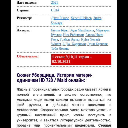
Дата выхода:
2021
Страна:
США
Режиссер:
Джон Уэллс
,
Хелен Шейвер
,
Зинга
Стюарт
Актеры:
Билли Бёрк
,
Энди МакДауэлл
,
Маргарет
Куэлли
,
Ник Робинсон
,
Аника Нони
Роуз
,
Трэйси Вилар
,
Rylea Nevaeh
Whittet
,
Б.Дж. Харрисон
,
Эрин Карплак
,
Тоби Левинс
Обновление:
1 сезон 9,10,11 серия -
02.10.2021
Сюжет Уборщица. История матери-
одиночки HD 720 / Maid онлайн:
Жизнь в провинциальных городах редко бывает яркой и
полной впечатлений, и вполне естественно, что
молодые люди всеми силами пытаются вырваться из
этой рутины, и добиться чего-то значимого в
мегаполисах. Очаровательная Алекс мечтала уехать в
крупный населенный пункт, чтобы поступить в
университет, и заняться литературной деятельностью,
поразив мир пронзительными шедеврами.
Сериал