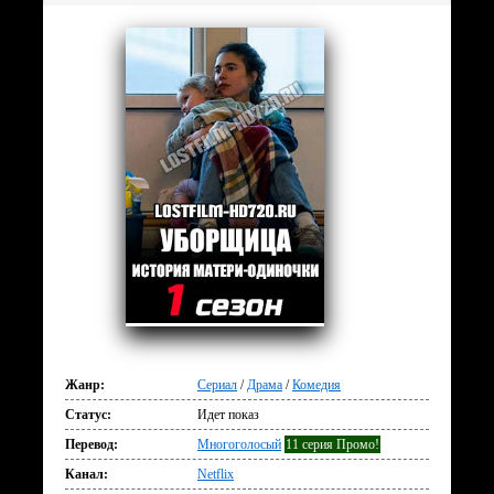
Жанр:
Сериал
/
Драма
/
Комедия
Статус:
Идет показ
Перевод:
Многоголосый
11 серия Промо!
Канал:
Netflix