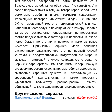
Темноволосая растрепанная дама называет себя
Баззуэл, местом обитания обозначает "не святой мир" и
вовсю пророчествует о том, как вскоре город заполнится
демонами, зомби и иными темными существами,
желающими поскорее уничтожить людей. Решив, что
буйно помешанной место в психиатрической клинике,
напарники благополучно помещают ее в камеру. Попав в
запертое пространство ненормальная, не переставая
громко предсказывать катастрофы и несчастья, вначале
ловко бегает по стенам и потолку и наконец вовсе
исчезает. Прибывший офицер Маак поясняет
растерянным служакам, что это не первый случай
контакта с представителями потустороннего мира, и
включает приятелей в число сотрудников отдела по
борьбе с паранормальными явлениями. Теперь Майку и
его другу предстоит освоить приемы обряда экзорцизма,
выявления странных существ и нейтрализации их
вредоносной деятельности, а также перестать
удивляться количеству разнообразной нечисти,
обитающей только в одном провинциальном городишке.
Другие сезоны сериала:
Паранормальный Веллингтон
(Кубик в Кубе)
1-3 сезон