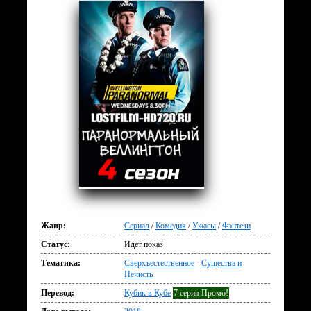
Жанр:
Сериал
/
Комедия
/
Ужасы
/
Фэнтези
Статус:
Идет показ
Тематика:
Сверхъестественное
-
Существа и
Нечисть
Перевод:
Кубик в Кубе
7 серия Промо!