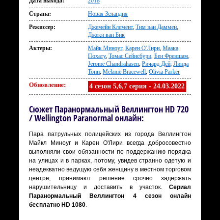
Дата выхода:
2018
Страна:
Новая Зеландия
Режиссер:
Джемейн Клемент
,
Тим ван Даммен
,
Джеки ван Бик
Актеры:
Майк Миноуг
,
Карен О'Лири
,
Маака
Похату
,
Томас Сейнсбури
,
Бен Френшам
,
Jerome Chandrahasen
,
Ричард Дей
,
Линда
Топп
,
Melanie Bracewell
,
Olivia Parker
Обновление:
4 сезон 5,6,7 серия - 24.03.2022
Сюжет Паранормальный Веллингтон HD 720
/ Wellington Paranormal онлайн:
Пара патрульных полицейских из города Веллингтон
Майкл Миноуг и Карен О'Лири всегда добросовестно
выполняли свои обязанности по поддержанию порядка
на улицах и в парках, потому, увидев странно одетую и
неадекватно ведущую себя женщину в местном торговом
центре, принимают решение срочно задержать
нарушительницу и доставить в участок.
Сериал
Паранормальный Веллингтон 4 сезон онлайн
бесплатно HD 1080
.