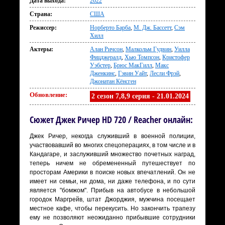
Дата выхода:
2022
Страна:
США
Режиссер:
Норберто Барба
,
М. Дж. Бассетт
,
Сэм
Хилл
Актеры:
Алан Ричсон
,
Малкольм Гудвин
,
Уилла
Фицджералд
,
Хью Томпсон
,
Кристофер
Уэбстер
,
Брюс МакГилл
,
Макс
Дженкинс
,
Гэвин Уайт
,
Лесли Фрэй
,
Джонатан Кёнсген
Обновление:
2 сезон 7,8,9 серия - 21.01.2024
Сюжет Джек Ричер HD 720 / Reacher онлайн:
Джек Ричер, некогда служивший в военной полиции,
участвовавший во многих спецоперациях, в том числе и в
Кандагаре, и заслуживший множество почетных наград,
теперь ничем не обремененный путешествует по
просторам Америки в поиске новых впечатлений. Он не
имеет ни семьи, ни дома, ни даже телефона, и по сути
является "бомжом". Прибыв на автобусе в небольшой
городок Маргрейв, штат Джорджия, мужчина посещает
местное кафе, чтобы перекусить. Но закончить трапезу
ему не позволяют неожиданно прибывшие сотрудники