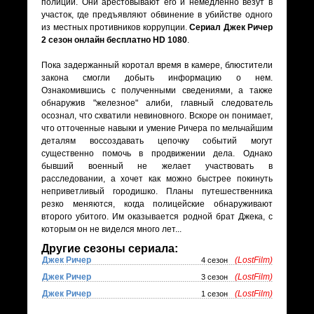
полиции. Они арестовывают его и немедленно везут в
участок, где предъявляют обвинение в убийстве одного
из местных противников коррупции.
Сериал Джек Ричер
2 сезон онлайн бесплатно HD 1080
.
Пока задержанный коротал время в камере, блюстители
закона смогли добыть информацию о нем.
Ознакомившись с полученными сведениями, а также
обнаружив "железное" алиби, главный следователь
осознал, что схватили невиновного. Вскоре он понимает,
что отточенные навыки и умение Ричера по мельчайшим
деталям воссоздавать цепочку событий могут
существенно помочь в продвижении дела. Однако
бывший военный не желает участвовать в
расследовании, а хочет как можно быстрее покинуть
неприветливый городишко. Планы путешественника
резко меняются, когда полицейские обнаруживают
второго убитого. Им оказывается родной брат Джека, с
которым он не виделся много лет...
Другие сезоны сериала:
Джек Ричер
(LostFilm)
4 сезон
Джек Ричер
(LostFilm)
3 сезон
Джек Ричер
(LostFilm)
1 сезон