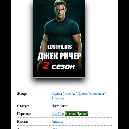
Жанр:
Сериал
/
Боевик
/
Драма
/
Криминал
/
Триллер
Статус:
Идет показ
Перевод:
LostFilm
9 серия Промо!
Канал:
Amazon