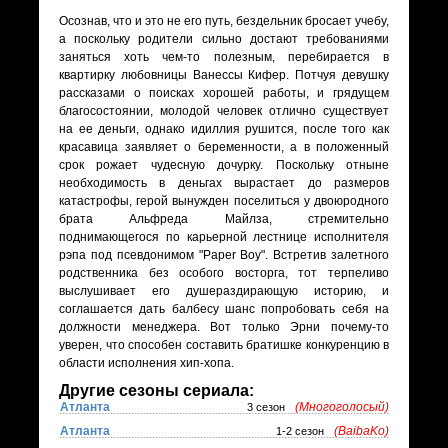
Осознав, что и это не его путь, бездельник бросает учебу,
а поскольку родители сильно достают требованиями
заняться хоть чем-то полезным, перебирается в
квартирку любовницы Ванессы Кифер. Потчуя девушку
рассказами о поисках хорошей работы, и грядущем
благосостоянии, молодой человек отлично существует
на ее деньги, однако идиллия рушится, после того как
красавица заявляет о беременности, а в положенный
срок рожает чудесную дочурку. Поскольку отныне
необходимость в деньгах вырастает до размеров
катастрофы, герой вынужден поселиться у двоюродного
брата Альфреда Майлза, стремительно
поднимающегося по карьерной лестнице исполнителя
рэпа под псевдонимом "Paper Boy". Встретив залетного
родственника без особого восторга, тот терпеливо
выслушивает его душераздирающую историю, и
соглашается дать балбесу шанс попробовать себя на
должности менеджера. Вот только Эрни почему-то
уверен, что способен составить братишке конкуренцию в
области исполнения хип-хопа.
Другие сезоны сериала:
Атланта
(Многоголосый)
3 сезон
Атланта
(BaibaKo)
1-2 сезон