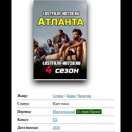
Жанр:
Сериал
/
Драма
/
Комедия
Статус:
Идет показ
Перевод:
Многоголосый
11 серия Промо!
Канал:
FX
Дата выхода:
2016