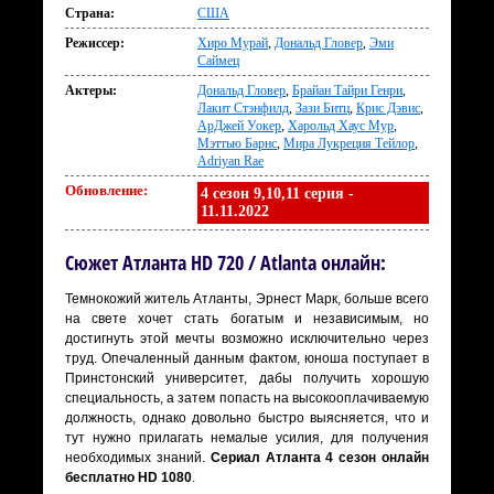
Страна:
США
Режиссер:
Хиро Мурай
,
Дональд Гловер
,
Эми
Саймец
Актеры:
Дональд Гловер
,
Брайан Тайри Генри
,
Лакит Стэнфилд
,
Зази Битц
,
Крис Дэвис
,
АрДжей Уокер
,
Харольд Хаус Мур
,
Мэттью Барнс
,
Мира Лукреция Тейлор
,
Adriyan Rae
Обновление:
4 сезон 9,10,11 серия -
11.11.2022
Сюжет Атланта HD 720 / Atlanta онлайн:
Темнокожий житель Атланты, Эрнест Марк, больше всего
на свете хочет стать богатым и независимым, но
достигнуть этой мечты возможно исключительно через
труд. Опечаленный данным фактом, юноша поступает в
Принстонский университет, дабы получить хорошую
специальность, а затем попасть на высокооплачиваемую
должность, однако довольно быстро выясняется, что и
тут нужно прилагать немалые усилия, для получения
необходимых знаний.
Сериал Атланта 4 сезон онлайн
бесплатно HD 1080
.