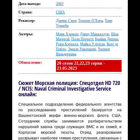
Дата выхода:
2003
Страна:
США
Режиссер:
Дэннис Смит
,
Терренс О'Хара
,
Тони
Уормби
Актеры:
Марк Хэрмон
,
Дэвид Маккаллум
,
Шон
Мюррэй
,
Поли Перретт
,
Брайан Дитцен
,
Роки Кэрролл
,
Майкл Уэтерли
,
Коте де
Пабло
,
Эмили Уикершем
,
Уилмер
Вальдеррама
Обновление:
20 сезон 21,22,23 серия -
23.05.2023
Сюжет Морская полиция: Спецотдел HD 720
/ NCIS: Naval Criminal Investigative Service
онлайн:
Специальное подразделение федерального агентства
по расследованию преступлений базируется на
Вашингтонской верфи военно-морского флота США.
Сотрудники службы занимаются разбирательством
нарушений закона среди служащих ВМС и их семей, и
Корпусом морской пехоты. Отряд реагирования
раскрывает наиболее тяжкие преступления, связанные с