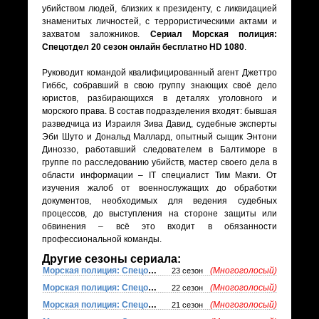
убийством людей, близких к президенту, с ликвидацией
знаменитых личностей, с террористическими актами и
захватом заложников.
Сериал Морская полиция:
Спецотдел 20 сезон онлайн бесплатно HD 1080
.
Руководит командой квалифицированный агент Джеттро
Гиббс, собравший в свою группу знающих своё дело
юристов, разбирающихся в деталях уголовного и
морского права. В состав подразделения входят: бывшая
разведчица из Израиля Зива Давид, судебные эксперты
Эби Шуто и Дональд Маллард, опытный сыщик Энтони
Диноззо, работавший следователем в Балтиморе в
группе по расследованию убийств, мастер своего дела в
области информации – IT специалист Тим Макги. От
изучения жалоб от военнослужащих до обработки
документов, необходимых для ведения судебных
процессов, до выступления на стороне защиты или
обвинения – всё это входит в обязанности
профессиональной команды.
Другие сезоны сериала:
Морская полиция: Спецотдел
(Многоголосый)
23 сезон
Морская полиция: Спецотдел
(Многоголосый)
22 сезон
Морская полиция: Спецотдел
(Многоголосый)
21 сезон