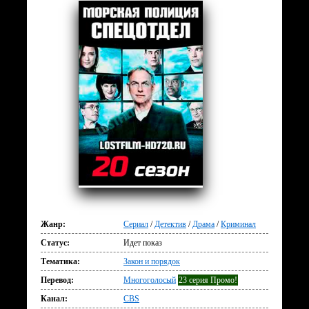
Жанр:
Сериал
/
Детектив
/
Драма
/
Криминал
Статус:
Идет показ
Тематика:
Закон и порядок
Перевод:
Многоголосый
23 серия Промо!
Канал:
CBS