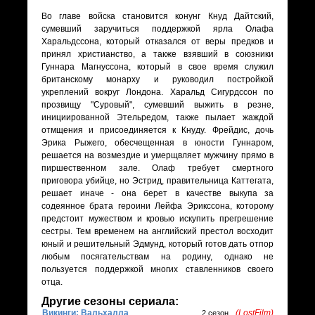
Во главе войска становится конунг Кнуд Дайтский,
сумевший заручиться поддержкой ярла Олафа
Харальдссона, который отказался от веры предков и
принял христианство, а также взявший в союзники
Гуннара Магнуссона, который в свое время служил
британскому монарху и руководил постройкой
укреплений вокруг Лондона. Харальд Сигурдссон по
прозвищу "Суровый", сумевший выжить в резне,
инициированной Этельредом, также пылает жаждой
отмщения и присоединяется к Кнуду. Фрейдис, дочь
Эрика Рыжего, обесчещенная в юности Гуннаром,
решается на возмездие и умерщвляет мужчину прямо в
пиршественном зале. Олаф требует смертного
приговора убийце, но Эстрид, правительница Каттегата,
решает иначе - она берет в качестве выкупа за
содеянное брата героини Лейфа Эрикссона, которому
предстоит мужеством и кровью искупить прегрешение
сестры. Тем временем на английский престол восходит
юный и решительный Эдмунд, который готов дать отпор
любым посягательствам на родину, однако не
пользуется поддержкой многих ставленников своего
отца.
Другие сезоны сериала:
Викинги: Вальхалла
(LostFilm)
2 сезон