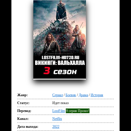
Жанр:
Сериал
/
Боевик
/
Драма
/
История
Статус:
Идет показ
Перевод:
LostFilm
9 серия Промо!
Канал:
Netflix
Дата выхода:
2022