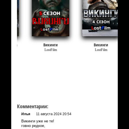
ла
Викинги
Викинги
LostFilm
LostFilm
Комментарии:
Илья
11 августа 2024 20:54
Викинги уже не те!
говно редкое,