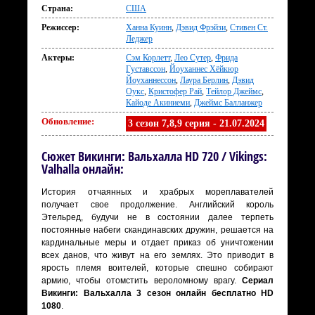
Страна:
США
Режиссер:
Ханна Куинн
,
Дэвид Фрэйзи
,
Стивен Ст.
Леджер
Актеры:
Сэм Корлетт
,
Лео Сутер
,
Фрида
Густавссон
,
Йоуханнес Хёйкюр
Йоуханнессон
,
Лаура Берлин
,
Дэвид
Оукс
,
Кристофер Рай
,
Тейлор Джеймс
,
Кайоде Акиниеми
,
Джеймс Балланжер
Обновление:
3 сезон 7,8,9 серия - 21.07.2024
Сюжет Викинги: Вальхалла HD 720 / Vikings:
Valhalla онлайн:
История отчаянных и храбрых мореплавателей
получает свое продолжение. Английский король
Этельред, будучи не в состоянии далее терпеть
постоянные набеги скандинавских дружин, решается на
кардинальные меры и отдает приказ об уничтожении
всех данов, что живут на его землях. Это приводит в
ярость племя воителей, которые спешно собирают
армию, чтобы отомстить вероломному врагу.
Сериал
Викинги: Вальхалла 3 сезон онлайн бесплатно HD
1080
.