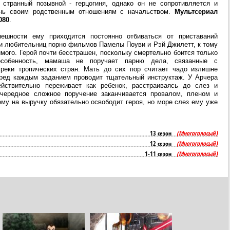
странный позывной - герцогиня, однако он не сопротивляется и
ань своим родственным отношениям с начальством.
Мультсериал
080
.
ешности ему приходится постоянно отбиваться от приставаний
и любительниц порно фильмов Памелы Поуви и Рэй Джилетт, к тому
мого. Герой почти бесстрашен, поскольку смертельно боится только
особенность, мамаша не поручает парню дела, связанные с
реки тропических стран. Мать до сих пор считает чадо излишне
ред каждым заданием проводит тщательный инструктаж. У Арчера
йствительно переживает как ребенок, расстраиваясь до слез и
чередное сложное поручение заканчивается провалом, пленом и
му на выручку обязательно освободит героя, но море слез ему уже
13 сезон
(Многоголосый)
12 сезон
(Многоголосый)
1-11 сезон
(Многоголосый)