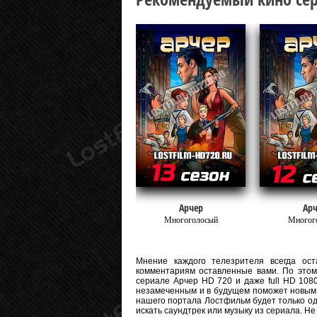
Арчер
Арч
Многоголосый
Многог
Мнение каждого телезрителя всегда оста
комментариям оставленные вами. По этому
сериале Арчер HD 720 и даже full HD 1080 
незамеченным и в будущем поможет новым 
нашего портала Лостфильм будет только од
искать саундтрек или музыку из сериала. Н