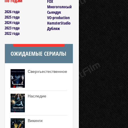
По годам
FOX
Многоголосый
2026 года
Сыендук
2025 года
VO-production
2024 года
HamsterStudio
2023 года
Дубляж
2022 года
ОЖИДАЕМЫЕ СЕРИАЛЫ
Сверхъестественное
Наследие
Викинги