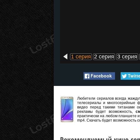
1 серия
2 серия
3 серия
Facebook
Twitt
Любители сериалов всегда жаждут
телесериалы и многосерийные ф
видео перед такими титанами он
рекламы будет возможность,
с
практически на любом планшете и 
mp4. Скачать будет возможность с
Рекомендуемый кино сер