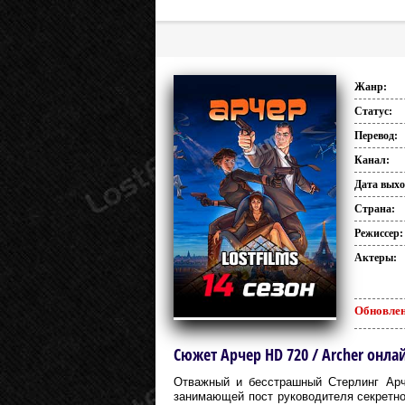
Жанр:
Статус:
Перевод:
Канал:
Дата выхо
Страна:
Режиссер:
Актеры:
Обновлен
Сюжет Арчер HD 720 / Archer онла
Отважный и бесстрашный Стерлинг Арч
занимающей пост руководителя секретно