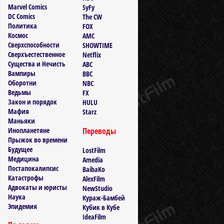
Marvel Comics
SyFy
DC Comics
The CW
Политика
FOX
Космос
AMC
Сверхспособности
SHOWTIME
Сверхъестественное
Netflix
Существа и Нечисть
ABC
Вампиры
BBC
Оборотни
NBC
Ведьмы
FX
Закон и порядок
HULU
Мафия
Starz
Маньяки
Инопланетяне
Переводы
Прыжок во времени
Будущее
LostFilm
Медицина
Amedia
Постапокалипсис
BaibaKo
Катастрофы
AlexFilm
Адвокаты и юристы
NewStudio
Наука
Кураж-Бамбей
Эпидемия
Кубик в Кубе
IdeaFilm