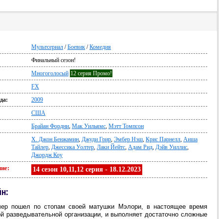
Мультсериал
/
Боевик
/
Комедия
Финальный сезон!
Многоголосый
12 серия Промо!
FX
да:
2009
США
Брайан Фордни
,
Мак Уильямс
,
Мэтт Томпсон
Х. Джон Бенжамин
,
Джуди Грир
,
Эмбер Нэш
,
Крис Парнелл
,
Аиша
Тайлер
,
Джессика Уолтер
,
Лаки Йейтс
,
Адам Рид
,
Дэйв Уиллис
,
Джордж Коу
ие:
14 сезон 10,11,12 серия - 18.12.2023
йн:
ер пошел по стопам своей матушки Мэлори, в настоящее время
й разведывательной организации, и выполняет достаточно сложные