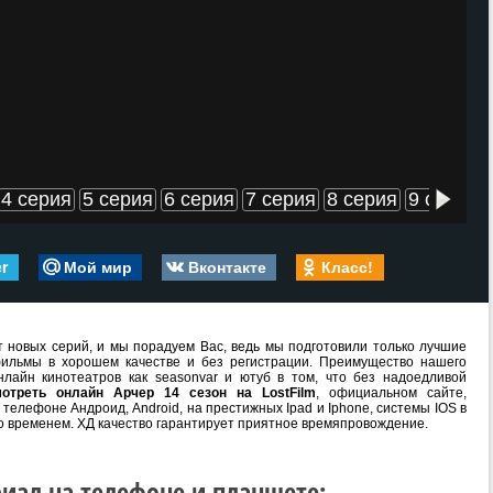
4 серия
5 серия
6 серия
7 серия
8 серия
9 серия
er
Мой мир
Вконтакте
Класс!
 новых серий, и мы порадуем Вас, ведь мы подготовили только лучшие
ильмы в хорошем качестве и без регистрации. Преимущество нашего
лайн кинотеатров как seasonvar и ютуб в том, что без надоедливой
мотреть онлайн Арчер 14 сезон на LostFilm
, официальном сайте,
телефоне Андроид, Android, на престижных Ipad и Iphone, системы IOS в
о временем. ХД качество гарантирует приятное времяпровождение.
иал на телефоне и планшете: