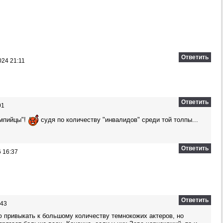
Ответить
24 21:11
Ответить
01
импийцы"!
судя по количеству "инвалидов" среди той толпы...
Ответить
 16:37
Ответить
:43
ю привыкать к большому количеству темнокожих актеров, но