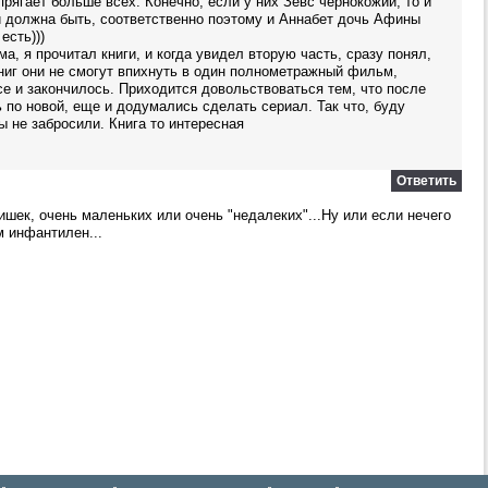
прягает больше всех. Конечно, если у них Зевс чернокожий, то и
й должна быть, соответственно поэтому и Аннабет дочь Афины
есть)))
ма, я прочитал книги, и когда увидел вторую часть, сразу понял,
ниг они не смогут впихнуть в один полнометражный фильм,
се и закончилось. Приходится довольствоваться тем, что после
 по новой, еще и додумались сделать сериал. Так что, буду
ы не забросили. Книга то интересная
Ответить
тишек, очень маленьких или очень "недалеких"...Ну или если нечего
м инфантилен...