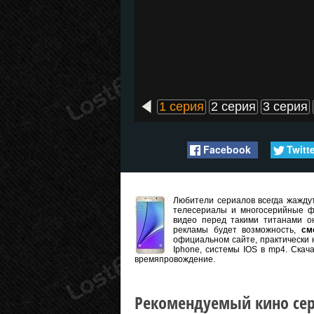
1 серия
2 серия
3 серия
Facebook
Twitt
Любители сериалов всегда жаждут
телесериалы и многосерийные ф
видео перед такими титанами он
рекламы будет возможность,
см
официальном сайте, практически 
Iphone, системы IOS в mp4. Скач
времяпровождение.
Рекомендуемый кино сер