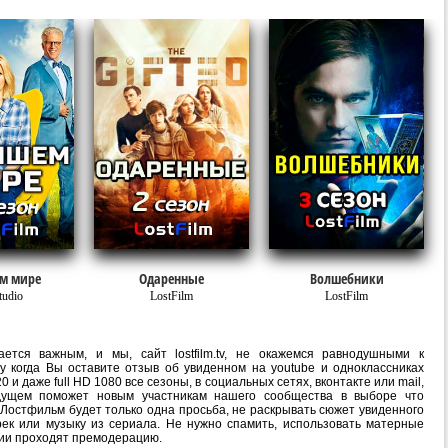
м мире
Одаренные
Волшебники
udio
LostFilm
LostFilm
ется важным, и мы, сайт lostfilm.tv, не окажемся равнодушными к
 когда Вы оставите отзыв об увиденном на youtube и одноклассниках
 даже full HD 1080 все сезоны, в социальных сетях, вконтакте или mail,
дущем поможет новым участникам нашего сообщества в выборе что
 Лостфильм будет только одна просьба, не раскрывать сюжет увиденного
рек или музыку из сериала. Не нужно спамить, использовать матерные
рии проходят премодерацию.