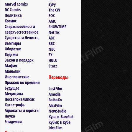
Marvel Comics
SyFy
DC Comics
The CW
Политика
FOX
Космос
AMC
Сверхспособности
SHOWTIME
Сверхъестественное
Netflix
Существа и Нечисть
ABC
Вампиры
BBC
Оборотни
NBC
Ведьмы
FX
Закон и порядок
HULU
Мафия
Starz
Маньяки
Инопланетяне
Переводы
Прыжок во времени
Будущее
LostFilm
Медицина
Amedia
Постапокалипсис
BaibaKo
Катастрофы
AlexFilm
Адвокаты и юристы
NewStudio
Наука
Кураж-Бамбей
Эпидемия
Кубик в Кубе
IdeaFilm