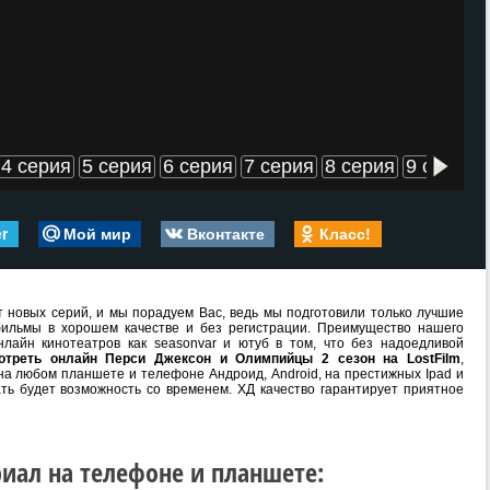
4 серия
5 серия
6 серия
7 серия
8 серия
9 серия
er
Мой мир
Вконтакте
Класс!
 новых серий, и мы порадуем Вас, ведь мы подготовили только лучшие
ильмы в хорошем качестве и без регистрации. Преимущество нашего
лайн кинотеатров как seasonvar и ютуб в том, что без надоедливой
отреть онлайн Перси Джексон и Олимпийцы 2 сезон на LostFilm
,
на любом планшете и телефоне Андроид, Android, на престижных Ipad и
ать будет возможность со временем. ХД качество гарантирует приятное
иал на телефоне и планшете: