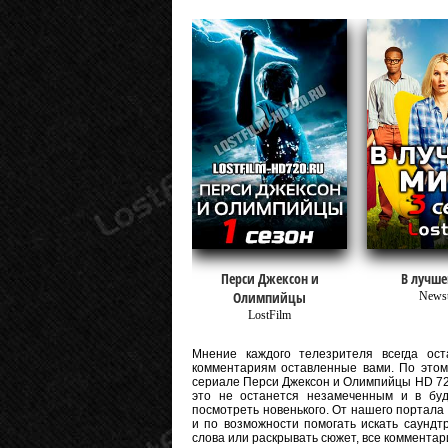
Перси Джексон и
В лучше
Олимпийцы
Newst
LostFilm
Мнение каждого телезрителя всегда оста
комментариям оставленные вами. По этому
сериале Перси Джексон и Олимпийцы HD 720 и
это не останется незамеченным и в бу
посмотреть новенького. От нашего портала
и по возможности помогать искать саундт
слова или раскрывать сюжет, все коммента