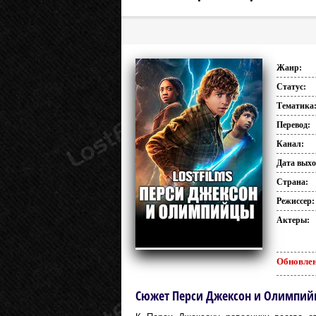
Жанр:
Статус:
Тематика
Перевод:
Канал:
Дата выхо
Страна:
Режиссер:
Актеры:
Обновлен
Сюжет Перси Джексон и Олимпийцы 