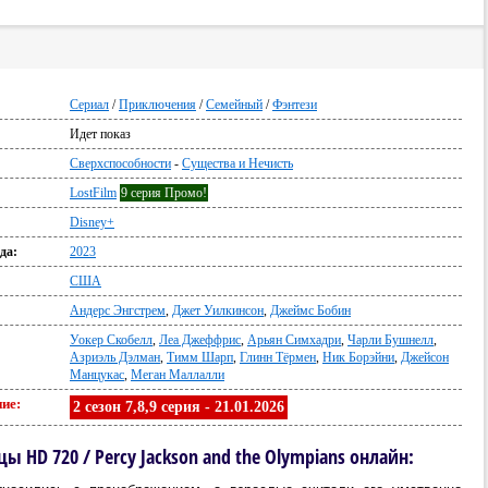
Сериал
/
Приключения
/
Семейный
/
Фэнтези
Идет показ
:
Сверхспособности
-
Существа и Нечисть
LostFilm
9 серия Промо!
Disney+
да:
2023
США
Андерс Энгстрем
,
Джет Уилкинсон
,
Джеймс Бобин
Уокер Скобелл
,
Леа Джеффрис
,
Арьян Симхадри
,
Чарли Бушнелл
,
Азриэль Дэлман
,
Тимм Шарп
,
Глинн Тёрмен
,
Ник Борэйни
,
Джейсон
Манцукас
,
Меган Маллалли
ие:
2 сезон 7,8,9 серия - 21.01.2026
HD 720 / Percy Jackson and the Olympians онлайн: