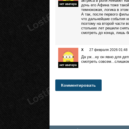
актриса в роли Аннабет на
дочь его Афина тоже тако
темнокожая, логика в этом 
А так, после первого филь
что дальнейшие события к
поэтому на второй части в
стольких лет решили снять
смотреть до конца, лишь б
Х
27 февраля 2026 01:48
Да уж...ну он явно для де
смотреть совсем...слишко
Комментировать