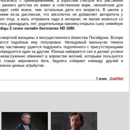
тносились с пренебрежением, а взрослые считали его умственно
 раннего детства он живет в собственном мире, непонятном для
едет себя иначе, чем остальные дети его возраста. В школе у
ием из-за дислексии, что абсолютно не добавляет авторитета у
ел отца, а мать отправила чадо в интернат, не желая возиться со
лось двенадцать лет, родительница наконец открыла сыну семейную
йцы 2 сезон онлайн бесплатно HD 1080
.
 смертной женщины и могущественного божества Посейдона. Вскоре
аются подобные ему полукровки. Нелюдимый мальчуган тяжело
ому наставнику удается подружить подопечного с присутствующими
а чередуются один за другим. Юноша набирается сил и делает успехи
 незаслуженно обвиняют в воровстве молний, которыми пользуется
 глазах верховного бога, бедняга собирает команду друзей и
поиски ценных атрибутов.
1 сезон
(LostFilm)