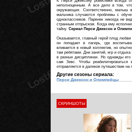
К Перси Джексону ровесники всегда о
неполноценным. А все дело в том, что
окружающих. Соответственно, малыш в
мальчика случаются проблемы с обучен
одноклассников. Паренек никогда не вид
странным отпрыском. Когда ему исполни
тайну.
Сериал Перси Джексон и Олимпи
Оказывается, главный герой плод любви
он попадает в лагерь, где воспитыв
вливается в новый коллектив, но опытн
там ребятами. Дни занятий, игр и отдых
в разных дисциплинах. Но однажды его
сам Зевс. Чтобы реабилитироваться в
отправляется в далекое путешествие на 
Другие сезоны сериала:
Перси Джексон и Олимпийцы
СКРИНШОТЫ