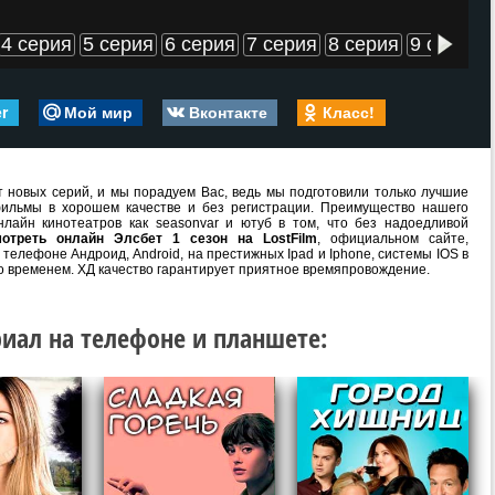
4 серия
5 серия
6 серия
7 серия
8 серия
9 серия
er
Мой мир
Вконтакте
Класс!
 новых серий, и мы порадуем Вас, ведь мы подготовили только лучшие
ильмы в хорошем качестве и без регистрации. Преимущество нашего
лайн кинотеатров как seasonvar и ютуб в том, что без надоедливой
мотреть онлайн Элсбет 1 сезон на LostFilm
, официальном сайте,
телефоне Андроид, Android, на престижных Ipad и Iphone, системы IOS в
о временем. ХД качество гарантирует приятное времяпровождение.
иал на телефоне и планшете: