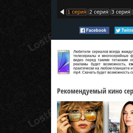
1 серия
2 серия
3 серия
Facebook
Twitt
Любители сериалов всегда жаждут
телесериалы и многосерийные ф
видео перед такими титанами он
рекламы будет возможность,
с
практически на любом планшете и 
mp4. Скачать будет возможность с
Рекомендуемый кино сер