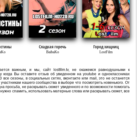
истины
Сладкая горечь
Город хищниц
aKo
BaibaKo
LostFilm
ется важным, и мы, сайт lostfilm.tv, не окажемся равнодушными к
 когда Вы оставите отзыв об увиденном на youtube и одноклассниках
 все сезоны, в социальных сетях, вконтакте или mail, это не останется
участникам нашего сообщества в выборе что посмотреть новенького. От
на просьба, не раскрывать сюжет увиденного и по возможности помогать
е нужно спамить, использовать матерные слова или раскрывать сюжет, все