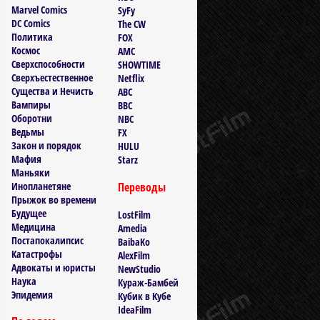
Marvel Comics
SyFy
DC Comics
The CW
Политика
FOX
Космос
AMC
Сверхспособности
SHOWTIME
Сверхъестественное
Netflix
Существа и Нечисть
ABC
Вампиры
BBC
Оборотни
NBC
Ведьмы
FX
Закон и порядок
HULU
Мафия
Starz
Маньяки
Инопланетяне
Переводы
Прыжок во времени
Будущее
LostFilm
Медицина
Amedia
Постапокалипсис
BaibaKo
Катастрофы
AlexFilm
Адвокаты и юристы
NewStudio
Наука
Кураж-Бамбей
Эпидемия
Кубик в Кубе
IdeaFilm