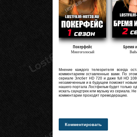
Покерфейс
Бремя 
Многоголосый
Baib
Мнение каждого телезрителя всегда оста
комментариям оставленные вами. По этому
сериале Элсбет HD 720 и даже full HD 1080
незамеченным и в будущем поможет новым 
нашего портала Лостфильм будет только од
искать саундтрек или музыку из сериала. Н
комментарии проходят премодерацию.
Комментировать