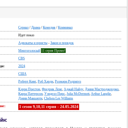
Сериал
/
Драма
/
Комедия
/
Криминал
Идет показ
:
Адвокаты и юристы
-
Закон и порядок
Многоголосый
11 серия Промо!
CBS
да:
2024
США
Роберт Кинг
,
Роб Харди
,
Розмари Родригез
Кэрри Престон
,
Фредрик Лене
,
Аджай Найду
,
Дэнни Мастроджорджо
,
Карра Паттерсон
,
Уэнделл Пирс
,
Julia McDermott
,
Arthur Langlie
,
Дэнни Маккарти
,
Chelsea Lee Williams
ие:
1 сезон 9,10,11 серия - 24.05.2024
айн: