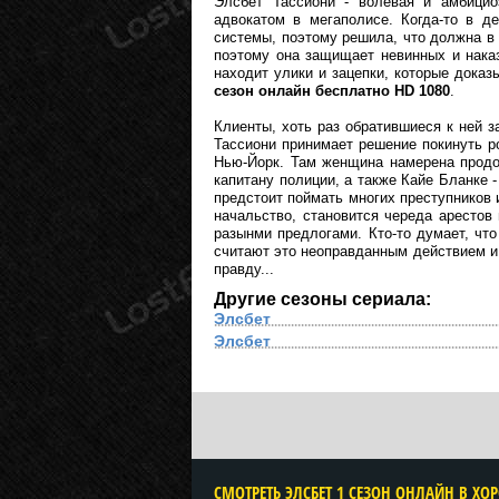
Элсбет Тассиони - волевая и амбицио
адвокатом в мегаполисе. Когда-то в д
системы, поэтому решила, что должна в
поэтому она защищает невинных и наказ
находит улики и зацепки, которые доказ
сезон онлайн бесплатно HD 1080
.
Клиенты, хоть раз обратившиеся к ней з
Тассиони принимает решение покинуть ро
Нью-Йорк. Там женщина намерена продо
капитану полиции, а также Кайе Бланке 
предстоит поймать многих преступников 
начальство, становится череда арестов
разынми предлогами. Кто-то думает, что
считают это неоправданным действием и
правду...
Другие сезоны сериала:
Элсбет
Элсбет
CМОТРЕТЬ ЭЛСБЕТ 1 СЕЗОН ОНЛАЙН В ХО