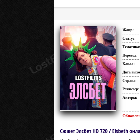
Жанр:
Статус:
Тематика
Перевод:
Канал:
Дата выхо
Страна:
Режиссер:
Актеры:
Обновлен
Сюжет Элсбет HD 720 / Elsbeth онл