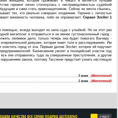
зная женщина, которая проживает в Чикаго и является лучшим
етстве героиня лично столкнулась с несправедливостью судебной
 будущем и сама стать правозащитником. Сейчас ее мечта сбылась,
ывает тех, кто реально совершил злодеяние. Героиня с легкостью
ывают виновность человека, либо ее опровергают.
Сериал Элсбет 1
а помощью, всегда выходят из зала суда с улыбкой. Но на этот раз
дной мегаполис и отправиться в не менее густонаселенный город -
лжить любимое дело, только теперь она будет помогать Вагнеру -
- очаровательной девушке, которая знает толк в расследованиях. Им
и очистить город от зла. Первым делом Элсбет, которое ей поручает
 предпринимателей. Бизнесменов увозят в полицейский участок под
 все они отправились туда за совершенные преступления, а другие
 нарушением закона, поэтому Тассиони предстоит узнать настоящую
3 сезон
(Многоголосый)
2 сезон
(Многоголосый)
РОШЕМ КАЧЕСТВЕ ВСЕ СЕРИИ ПОДРЯД БЕСПЛАТНО