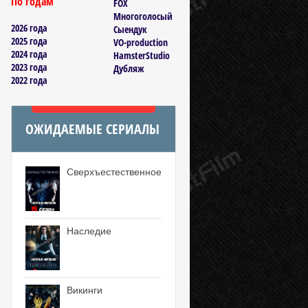
По годам
FOX
Многоголосый
2026 года
Сыендук
2025 года
VO-production
2024 года
HamsterStudio
2023 года
Дубляж
2022 года
ОЖИДАЕМЫЕ СЕРИАЛЫ
Сверхъестественное
Наследие
Викинги