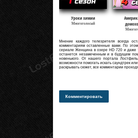
Уроки химии
Америк
домох
Многоголосый
Многог
Мнение каждого телезрителя всегда оста
комментариям оставленные вами. По этому
сериале Женщина в озере HD 720 и даже ful
останется незамеченным и в будущем пом
новенького. От нашего портала Лостфиль
возможности помогать искать саундтрек или
раскрывать сюжет, все комментарии проход
Комментировать