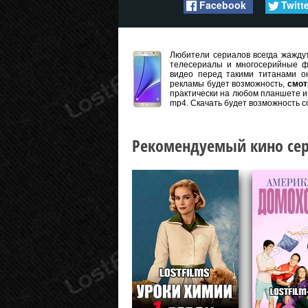
Facebook
Twitt
Любители сериалов всегда жаждут
телесериалы и многосерийные ф
видео перед такими титанами он
рекламы будет возможность,
смот
практически на любом планшете и 
mp4. Скачать будет возможность с
Рекомендуемый кино сер