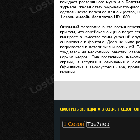
покидает растерянного мужа и в Балтимо
журнале, желая стать журналистом-расс
сделать нечто полезное для общества, н
1 сезон онлайн бесплатно HD 1080
.
Огромный мегаполис в это время переж
при том, что еврейская община ведет се
выбирает в качестве темы ужасный слу
обнаружено в фонтане. Дело не было ра
погружается в детали жизни погибшей. Е
трудилась на нескольких работах, стар
борьбу негров. Она постепенно знаком
окраин, и вступая в отношения с люд
Официантка в захолустном баре, прода
героини.
1 Сезон
Трейлер