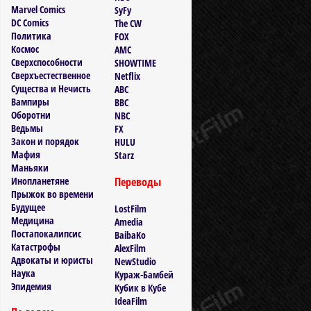
Marvel Comics
SyFy
DC Comics
The CW
Политика
FOX
Космос
AMC
Сверхспособности
SHOWTIME
Сверхъестественное
Netflix
Существа и Нечисть
ABC
Вампиры
BBC
Оборотни
NBC
Ведьмы
FX
Закон и порядок
HULU
Мафия
Starz
Маньяки
Инопланетяне
Переводы
Прыжок во времени
Будущее
LostFilm
Медицина
Amedia
Постапокалипсис
BaibaKo
Катастрофы
AlexFilm
Адвокаты и юристы
NewStudio
Наука
Кураж-Бамбей
Эпидемия
Кубик в Кубе
IdeaFilm