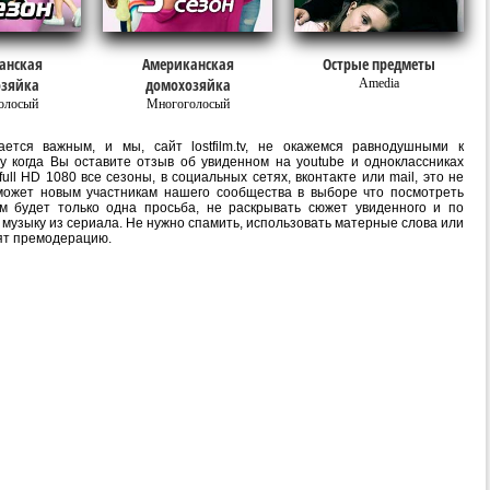
анская
Американская
Острые предметы
озяйка
домохозяйка
Amedia
олосый
Многоголосый
ется важным, и мы, сайт lostfilm.tv, не окажемся равнодушными к
 когда Вы оставите отзыв об увиденном на youtube и одноклассниках
l HD 1080 все сезоны, в социальных сетях, вконтакте или mail, это не
ожет новым участникам нашего сообщества в выборе что посмотреть
м будет только одна просьба, не раскрывать сюжет увиденного и по
 музыку из сериала. Не нужно спамить, использовать матерные слова или
ят премодерацию.