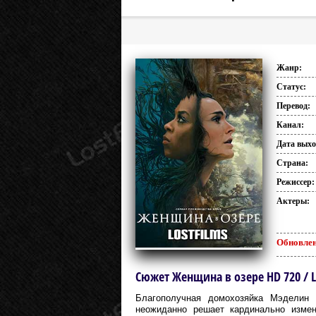
Жанр:
Статус:
Перевод:
Канал:
Дата выхо
Страна:
Режиссер:
Актеры:
Обновлен
Сюжет Женщина в озере HD 720 / La
Благополучная домохозяйка Мэделин 
неожиданно решает кардинально изме