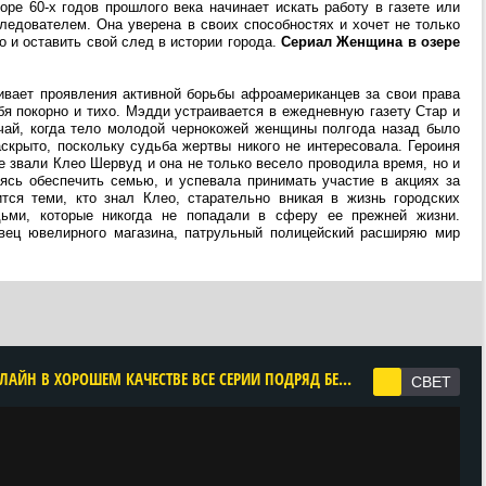
ре 60-х годов прошлого века начинает искать работу в газете или
ледователем. Она уверена в своих способностях и хочет не только
о и оставить свой след в истории города.
Сериал Женщина в озере
ивает проявления активной борьбы афроамериканцев за свои права
бя покорно и тихо. Мэдди устраивается в ежедневную газету Стар и
чай, когда тело молодой чернокожей женщины полгода назад было
скрыто, поскольку судьба жертвы никого не интересовала. Героиня
е звали Клео Шервуд и она не только весело проводила время, но и
аясь обеспечить семью, и успевала принимать участие в акциях за
ится теми, кто знал Клео, старательно вникая в жизнь городских
ьми, которые никогда не попадали в сферу ее прежней жизни.
вец ювелирного магазина, патрульный полицейский расширяю мир
CМОТРЕТЬ ЖЕНЩИНА В ОЗЕРЕ 1 СЕЗОН ОНЛАЙН В ХОРОШЕМ КАЧЕСТВЕ ВСЕ СЕРИИ ПОДРЯД БЕСПЛАТНО