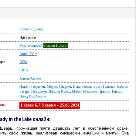
Сериал
/
Драма
Идет показ
Многоголосый
8 серия Промо!
Apple TV +
да:
2024
США
Альма Харель
Натали Портман
,
Моусес Ингрэм
,
И'лан Ноэль
,
Бретт Гельман
,
Байрон
Бауэрс
,
Ноа Джуп
,
Джозиа Кросс
,
Майки Мэдисон
,
Прюитт Тэйлор
Винс
,
Вуд Харрис
ие:
1 сезон 6,7,8 серия - 25.08.2024
dy in the Lake онлайн:
Шварц, прожившая почти двадцать лет в обеспеченном браке,
нить свою жизнь, реализовав юношеские амбиции и мечты. Она