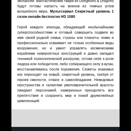
экспансии. Фантастические твари из Dungeons & Dragons
будут готовы напасть на воинов из темных углов
волшебного мира.
Мультсериал Секретный уровень 1
сезон онлайн бесплатно HD 1080
.
Герой каждого эпизода, обладающий необычайными
суперспособностями и готовый совершить подвиги во
имя своей родной семьи, страны или планеты ловко и
профессионально осваивает не только особенные виды
вооружения, но и умеет управлять космическими
кораблями невероятных конструкций и давно овладел
техникой психологической разгрузки, готовя себя к роли
лидера или победителя, либо собирающего силу в кулак,
восстанавливаясь после поражения. Сюжеты знакомых
игр переходят на новый, секретный уровень, требуя от
героев смелости, отваги и самообладания. Неведомые
пространства и галактики умопомрачительной красоты
ожидают персонажей, намеренных преодолеть все
препятствия и сохранить мир и покой дружелюбных
цивилизаций.