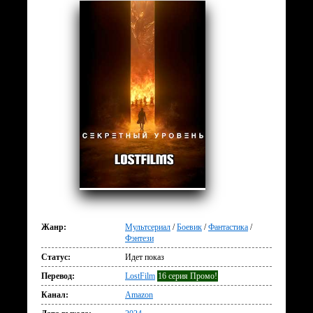
Жанр:
Мультсериал
/
Боевик
/
Фантастика
/
Фэнтези
Статус:
Идет показ
Перевод:
LostFilm
16 серия Промо!
Канал:
Amazon