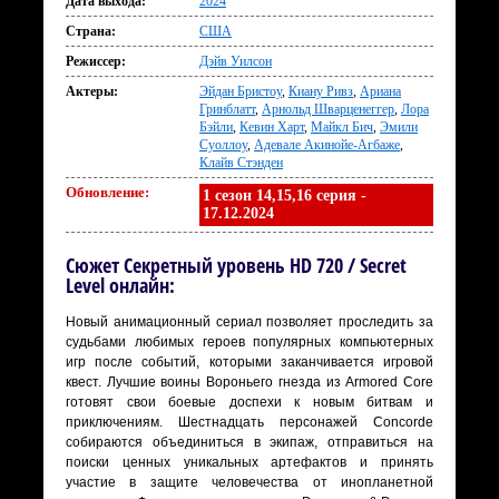
Дата выхода:
2024
Страна:
США
Режиссер:
Дэйв Уилсон
Актеры:
Эйдан Бристоу
,
Киану Ривз
,
Ариана
Гринблатт
,
Арнольд Шварценеггер
,
Лора
Бэйли
,
Кевин Харт
,
Майкл Бич
,
Эмили
Суоллоу
,
Адевале Акинойе-Агбаже
,
Клайв Стэнден
Обновление:
1 сезон 14,15,16 серия -
17.12.2024
Сюжет Секретный уровень HD 720 / Secret
Level онлайн:
Новый анимационный сериал позволяет проследить за
судьбами любимых героев популярных компьютерных
игр после событий, которыми заканчивается игровой
квест. Лучшие воины Вороньего гнезда из Armored Core
готовят свои боевые доспехи к новым битвам и
приключениям. Шестнадцать персонажей Concorde
собираются объединиться в экипаж, отправиться на
поиски ценных уникальных артефактов и принять
участие в защите человечества от инопланетной