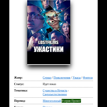
Жанр:
Сериал
/
Приключения
/
Ужасы
/
Фэнтези
Статус:
Идет показ
Тематика:
Существа и Нечисть
-
Сверхъестественное
Перевод:
Многоголосый
9 серия Промо!