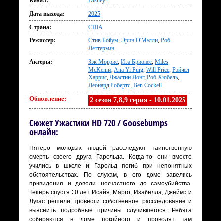
Канал:
Disney+
Дата выхода:
2025
Страна:
США
Режиссер:
Стив Бойум
,
Эрин О'Мэлли
,
Роб
Леттерман
Актеры:
Зэк Моррис
,
Иза Брионес
,
Miles
McKenna
,
Ana Yi Puig
,
Will Price
,
Рэйчел
Харрис
,
Джастин Лонг
,
Роб Хюбель
,
Леонард Робертс
,
Ben Cockell
Обновление:
2 сезон 7,8,9 серия - 10.01.2025
Сюжет Ужастики HD 720 / Goosebumps
онлайн:
Пятеро молодых людей расследуют таинственную
смерть своего друга Гарольда. Когда-то они вместе
учились в школе и Гарольд погиб при непонятных
обстоятельствах. По слухам, в его доме завелись
привидения и довели несчастного до самоубийства.
Теперь спустя 30 лет Исайя, Марго, Изабелла, Джеймс и
Лукас решили провести собственное расследование и
выяснить подробные причины случившегося. Ребята
собираются в доме покойного и проводят там