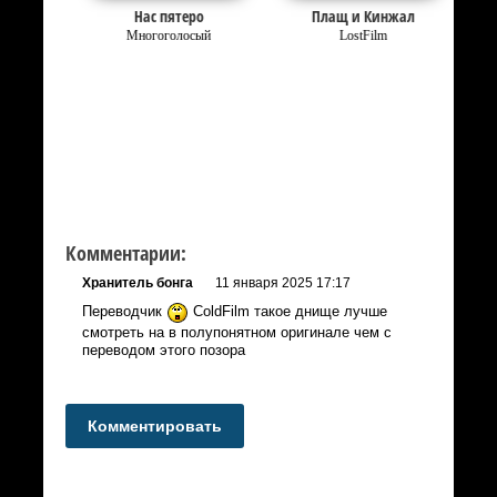
ов
Нас пятеро
Плащ и Кинжал
Многоголосый
LostFilm
Комментарии:
Хранитель бонга
11 января 2025 17:17
Переводчик
ColdFilm такое днище лучше
смотреть на в полупонятном оригинале чем с
переводом этого позора
Комментировать