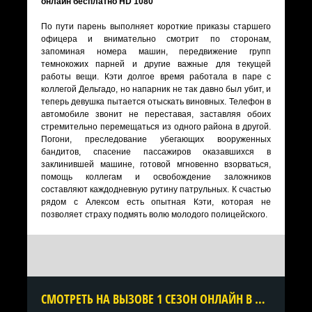
онлайн бесплатно HD 1080
По пути парень выполняет короткие приказы старшего
офицера и внимательно смотрит по сторонам,
запоминая номера машин, передвижение групп
темнокожих парней и другие важные для текущей
работы вещи. Кэти долгое время работала в паре с
коллегой Дельгадо, но напарник не так давно был убит, и
теперь девушка пытается отыскать виновных. Телефон в
автомобиле звонит не переставая, заставляя обоих
стремительно перемещаться из одного района в другой.
Погони, преследование убегающих вооруженных
бандитов, спасение пассажиров оказавшихся в
заклинившей машине, готовой мгновенно взорваться,
помощь коллегам и освобождение заложников
составляют каждодневную рутину патрульных. К счастью
рядом с Алексом есть опытная Кэти, которая не
позволяет страху подмять волю молодого полицейского.
CМОТРЕТЬ НА ВЫЗОВЕ 1 СЕЗОН ОНЛАЙН В ХОРОШЕМ КАЧЕСТВЕ ВСЕ СЕРИИ ПОДРЯД БЕСПЛАТНО