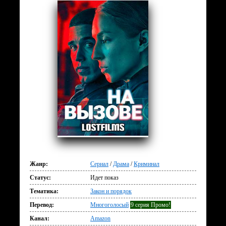
Жанр:
Сериал
/
Драма
/
Криминал
Статус:
Идет показ
Тематика:
Закон и порядок
Перевод:
Многоголосый
9 серия Промо!
Канал:
Amazon