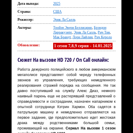
Дата выхода:
2025
Страна:
США
Режиссер:
Эрик Ла Салль
Актеры:
Тройэн Эвери Беллисарио
,
Брэндон
Ларракуэнте
,
Эрик Ла Салль
,
Рич Тин
,
Мак Брандт
,
Лори Лафлин
,
Рич Кероло
Обновление:
1 сезон 7,8,9 серия - 14.01.2025
Сюжет На вызове HD 720 / On Call онлайн:
Работа дежурного полицейского в любом американском
мегаполисе представляет собой череду телефонных
звонков из управления, требующих немедленного
реагирования стражей порядка на сообщения. Не так
давно поступивший на службу Алекс Диаз, немного
наивный парень еще не растерявший представлений о
справедливости и сострадании, назначен напарником к
опытной сотруднице Кэтрин Хармон. Оба садятся в
патрульную машину и немедленно отправляются на
первое задание, где предположительно идет жестокая
драка между родственниками большой семьи,
проживающей на окраине.
Сериал На вызове 1 сезон