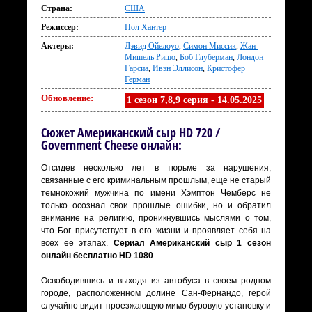
Страна:
США
Режиссер:
Пол Хантер
Актеры:
Дэвид Ойелоуо
,
Симон Миссик
,
Жан-
Мишель Ришо
,
Боб Глуберман
,
Лондон
Гарсиа
,
Ивэн Эллисон
,
Кристофер
Герман
Обновление:
1 сезон 7,8,9 серия - 14.05.2025
Сюжет Американский сыр HD 720 /
Government Cheese онлайн:
Отсидев несколько лет в тюрьме за нарушения,
связанные с его криминальным прошлым, еще не старый
темнокожий мужчина по имени Хэмптон Чемберс не
только осознал свои прошлые ошибки, но и обратил
внимание на религию, проникнувшись мыслями о том,
что Бог присутствует в его жизни и проявляет себя на
всех ее этапах.
Сериал Американский сыр 1 сезон
онлайн бесплатно HD 1080
.
Освободившись и выходя из автобуса в своем родном
городе, расположенном долине Сан-Фернандо, герой
случайно видит проезжающую мимо буровую установку и