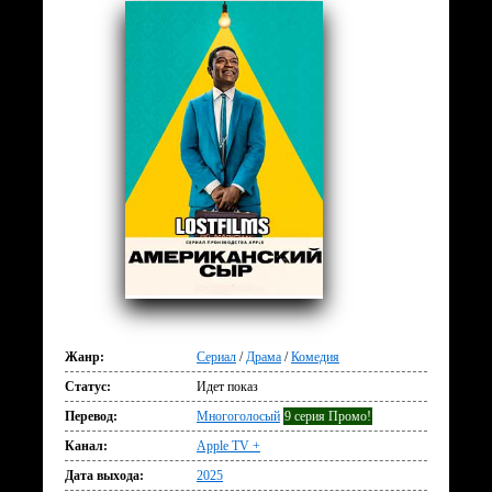
Жанр:
Сериал
/
Драма
/
Комедия
Статус:
Идет показ
Перевод:
Многоголосый
9 серия Промо!
Канал:
Apple TV +
Дата выхода:
2025