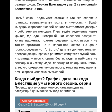
ловить микрожесты и отличать симптом от защитной
реакции души.
Сериал Блестящие умы 2 сезон онлайн
бесплатно HD 1080
.
Новый сезон поднимает ставки: в клинике спорят о
границах вмешательства мозга в личность, и Вулф,
живущий с прозопагнозией, заново выстраивает доверие
к собственным методам. Пирс ведёт отделение через
кризис, где один неверный шаг способен разрушить
жизнь пациента, поэтому решения консилиумов - не
только протокол, но и моральная клятва. На фоне
громких случаев - от "стёртого" детства до гиперэмпатии,
превращающей врача в ранимого свидетеля чужой боли,
- команда учится спорить без вражды и выбирать не
сенсацию, а истину. Здесь побеждают не одиночки-гении,
а те, кто сохраняет человечность, когда на кону память,
речь и право человека быть собой.
Когда выйдет? График, дата выхода
Блестящие умы нового сезона, серии
Перевод для иностранного сериала выходит на
следующий день после выхода оригинала.
Сериал завершен
Сезон 2 | Вышло: 20 из 20 серий
2 сезон
▼ развернуть все (20)
|
свернуть