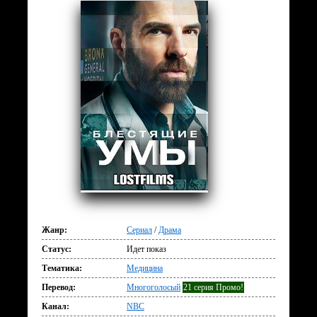
Жанр:
Сериал
/
Драма
Статус:
Идет показ
Тематика:
Медицина
Перевод:
Многоголосый
21 серия Промо!
Канал:
NBC