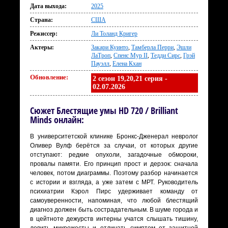
Дата выхода:
2025
Страна:
США
Режиссер:
Ли Толанд Кригер
Актеры:
Закари Куинто
,
Тамберла Перри
,
Эшли
ЛаТроп
,
Спенс Мур II
,
Тедди Сирс
,
Грэй
Пауэлл
,
Елена Кхан
Обновление:
2 сезон 19,20,21 серия -
02.07.2026
Сюжет Блестящие умы HD 720 / Brilliant
Minds онлайн:
В университетской клинике Бронкс-Дженерал невролог
Оливер Вулф берётся за случаи, от которых другие
отступают: редкие опухоли, загадочные обмороки,
провалы памяти. Его принцип прост и дерзок: сначала
человек, потом диаграммы. Поэтому разбор начинается
с истории и взгляда, а уже затем с МРТ. Руководитель
психиатрии Кэрол Пирс удерживает команду от
самоуверенности, напоминая, что любой блестящий
диагноз должен быть сострадательным. В шуме города и
в цейтноте дежурств интерны учатся слышать тишину,