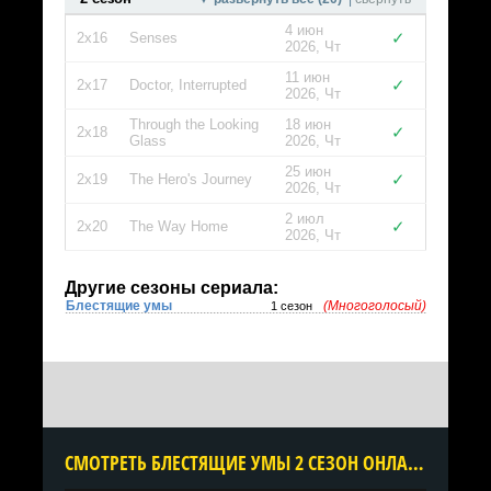
4 июн
✓
2x16
Senses
2026, Чт
11 июн
✓
2x17
Doctor, Interrupted
2026, Чт
Through the Looking
18 июн
✓
2x18
Glass
2026, Чт
25 июн
✓
2x19
The Hero's Journey
2026, Чт
2 июл
✓
2x20
The Way Home
2026, Чт
Другие сезоны сериала:
Блестящие умы
(Многоголосый)
1 сезон
CМОТРЕТЬ БЛЕСТЯЩИЕ УМЫ 2 СЕЗОН ОНЛАЙН В ХОРОШЕМ КАЧЕСТВЕ ВСЕ СЕРИИ ПОДРЯД БЕСПЛАТНО