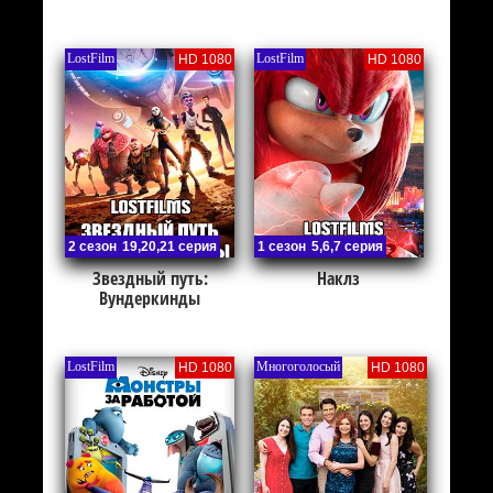
LostFilm
LostFilm
HD 1080
HD 1080
2 сезон
19,20,21 серия
1 сезон
5,6,7 серия
Звездный путь:
Наклз
Вундеркинды
LostFilm
Многоголосый
HD 1080
HD 1080