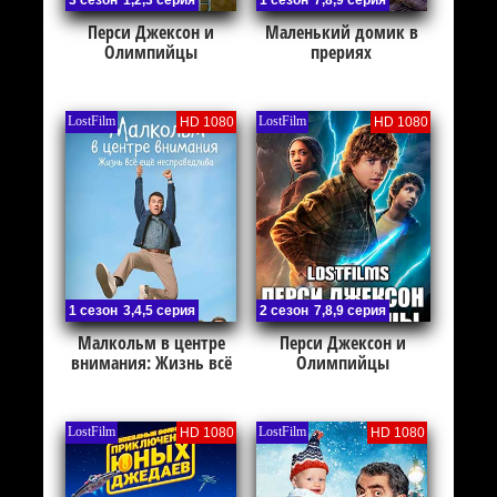
3 сезон
1,2,3 серия
1 сезон
7,8,9 серия
Перси Джексон и
Маленький домик в
Олимпийцы
прериях
LostFilm
LostFilm
HD 1080
HD 1080
1 сезон
3,4,5 серия
2 сезон
7,8,9 серия
Малкольм в центре
Перси Джексон и
внимания: Жизнь всё
Олимпийцы
ещё несправедлива
LostFilm
LostFilm
HD 1080
HD 1080