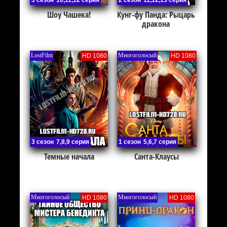
3 сезон
10,11,12 серия
2 сезон
11,12,13 серия
Шоу Чашека!
Кунг-фу Панда: Рыцарь
дракона
LostFilm
Многоголосый
HD 1080
HD 1080
3 сезон
7,8,9 серия
1 сезон
5,6,7 серия
Темные начала
Санта-Клаусы
Многоголосый
Многоголосый
HD 1080
HD 1080