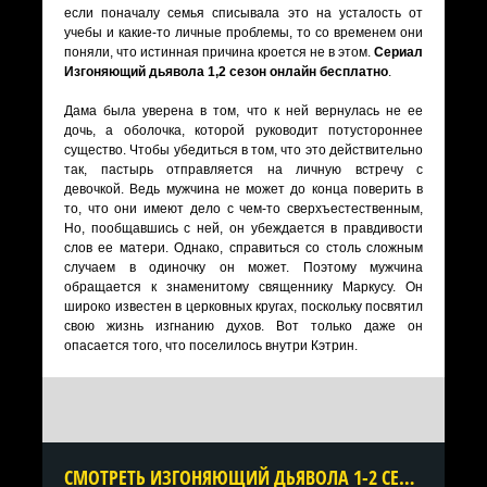
если поначалу семья списывала это на усталость от
учебы и какие-то личные проблемы, то со временем они
поняли, что истинная причина кроется не в этом.
Сериал
Изгоняющий дьявола 1,2 сезон онлайн бесплатно
.
Дама была уверена в том, что к ней вернулась не ее
дочь, а оболочка, которой руководит потустороннее
существо. Чтобы убедиться в том, что это действительно
так, пастырь отправляется на личную встречу с
девочкой. Ведь мужчина не может до конца поверить в
то, что они имеют дело с чем-то сверхъестественным,
Но, пообщавшись с ней, он убеждается в правдивости
слов ее матери. Однако, справиться со столь сложным
случаем в одиночку он может. Поэтому мужчина
обращается к знаменитому священнику Маркусу. Он
широко известен в церковных кругах, поскольку посвятил
свою жизнь изгнанию духов. Вот только даже он
опасается того, что поселилось внутри Кэтрин.
CМОТРЕТЬ ИЗГОНЯЮЩИЙ ДЬЯВОЛА 1-2 СЕЗОН ОНЛАЙН В ХОРОШЕМ КАЧЕСТВЕ ВСЕ СЕРИИ ПОДРЯД БЕСПЛАТНО