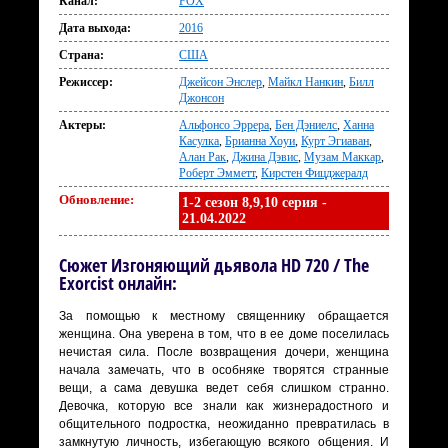
Канал:
FOX
Дата выхода:
2016
Страна:
США
Режиссер:
Джейсон Энслер
,
Майкл Нанкин
,
Билл
Джонсон
Актеры:
Альфонсо Эррера
,
Бен Дэниелс
,
Ханна
Касулка
,
Брианна Хоуи
,
Курт Эгиаван
,
Алан Рак
,
Джина Дэвис
,
Музам Маккар
,
Роберт Эмметт
,
Кирстен Фицджералд
Обновление:
1-2 сезон 8,9,10 серия -
21.04.2022
Сюжет Изгоняющий дьявола HD 720 / The
Exorcist онлайн:
За помощью к местному священнику обращается
женщина. Она уверена в том, что в ее доме поселилась
нечистая сила. После возвращения дочери, женщина
начала замечать, что в особняке творятся странные
вещи, а сама девушка ведет себя слишком странно.
Девочка, которую все знали как жизнерадостного и
общительного подростка, неожиданно превратилась в
замкнутую личность, избегающую всякого общения. И