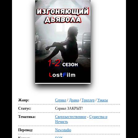
Жанр:
Сериал
/
Драма
/
Триллер
/
Ужасы
Статус:
Сериал ЗАКРЫТ!
Тематика:
Сверхъестественное
-
Существа и
Нечисть
Перевод:
Newstudio