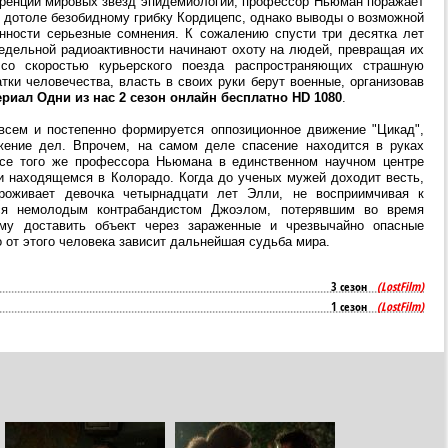
еренции мировых звезд эпидемиологии, профессор Ньюман поражает
дотоле безобидному грибку Кордицепс, однако выводы о возможной
нности серьезные сомнения. К сожалению спусти три десятка лет
едельной радиоактивности начинают охоту на людей, превращая их
со скоростью курьерского поезда распространяющих страшную
ки человечества, власть в своих руки берут военные, организовав
риал Одни из нас 2 сезон онлайн бесплатно HD 1080
.
всем и постепенно формируется оппозиционное движение "Цикад",
ение дел. Впрочем, на самом деле спасение находится в руках
все того же профессора Ньюмана в единственном научном центре
и находящемся в Колорадо. Когда до ученых мужей доходит весть,
роживает девочка четырнадцати лет Элли, не восприимчивая к
ся немолодым контрабандистом Джоэлом, потерявшим во время
у доставить объект через зараженные и чрезвычайно опасные
о от этого человека зависит дальнейшая судьба мира.
3 сезон
(LostFilm)
1 сезон
(LostFilm)