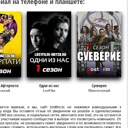
иал на телефоне и планшете:
 Афтерпати
Одни из нас
Суеверие
олосый
LostFilm
Многоголосый
ется важным, и мы, сайт lostfilm.tv, не окажемся равнодушными к
 когда Вы оставите отзыв об увиденном на youtube и одноклассниках
080 все сезоны, в социальных сетях, вконтакте или mail, это не останется
участникам нашего сообщества в выборе что посмотреть новенького. От
на просьба, не раскрывать сюжет увиденного и по возможности помогать
е нужно спамить, использовать матерные слова или раскрывать сюжет, все