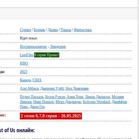
Сериал
/
Боевик
/
Драма
/
Ужасы
/
Фантастика
Идет показ
:
Постапокалипсис
-
Эпидемия
LostFilm
8 серия Промо!
HBO
да:
2023
Канада
,
США
Али Аббаси
,
Джереми Уэбб
,
Нил Дракманн
Педро Паскаль
,
Белла Рэмзи
,
Анна Торв
,
Ламар Джонсон
,
Мелани
Лински
,
Нико Паркер
,
Мерл Дэндридж
,
Keivonn Woodard
,
Джеффри
Пирс
,
Джон Гец
ие:
2 сезон 6,7,8 серия - 26.05.2025
t of Us онлайн: