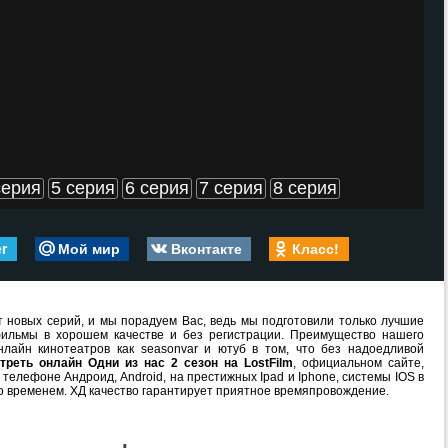
серия
5 серия
6 серия
7 серия
8 серия
er
Мой мир
Вконтакте
Класс!
 новых серий, и мы порадуем Вас, ведь мы подготовили только лучшие
ильмы в хорошем качестве и без регистрации. Преимущество нашего
лайн кинотеатров как seasonvar и ютуб в том, что без надоедливой
треть онлайн Одни из нас 2 сезон на LostFilm
, официальном сайте,
телефоне Андроид, Android, на престижных Ipad и Iphone, системы IOS в
о временем. ХД качество гарантирует приятное времяпровождение.