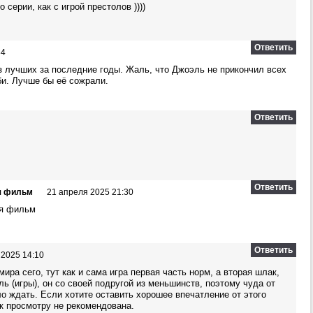
 серии, как с игрой престолов ))))
Ответить
34
з лучших за последние годы. Жаль, что Джоэль не прикончил всех
би. Лучше бы её сожрали.
Ответить
Ответить
ая фильм
21 апреля 2025 21:30
ая фильм
Ответить
 2025 14:10
ира сего, тут как и сама игра первая часть норм, а вторая шлак,
ль (игры), он со своей подругой из меньшинств, поэтому чуда от
ло ждать. Если хотите оставить хорошее впечатление от этого
 к просмотру не рекомендована.