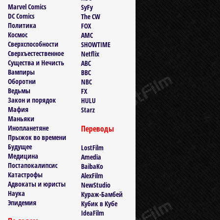
Marvel Comics
SyFy
DC Comics
The CW
Политика
FOX
Космос
AMC
Сверхспособности
SHOWTIME
Сверхъестественное
Netflix
Существа и Нечисть
ABC
Вампиры
BBC
Оборотни
NBC
Ведьмы
FX
Закон и порядок
HULU
Мафия
Starz
Маньяки
Инопланетяне
Переводы
Прыжок во времени
Будущее
LostFilm
Медицина
Amedia
Постапокалипсис
BaibaKo
Катастрофы
AlexFilm
Адвокаты и юристы
NewStudio
Наука
Кураж-Бамбей
Эпидемия
Кубик в Кубе
IdeaFilm