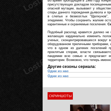
Во время проходящей в 1968 году конф
присутствующих докладом посвященным 
опасной мутации, вызывают у обществе
споры данного порождения дьявола и пр
в слепых и безмозглых "Щелкунов", 
эпидемию. Чтобы сохранить жалкие остат
карантинные и охраняемые поселения.
Се
Подобный расклад нравится далеко не 
желающих кардинально изменить полож
ученых, сконцентрировавшихся вокруг 
оборудованном приличными приборами, 
что в одном из далеких поселений п
проклятым спорам, власти связывают
пандемии всю семью и предлагают ем
территории. Возможно, что теперь именн
Другие сезоны сериала:
Одни из нас
Одни из нас
СКРИНШОТЫ