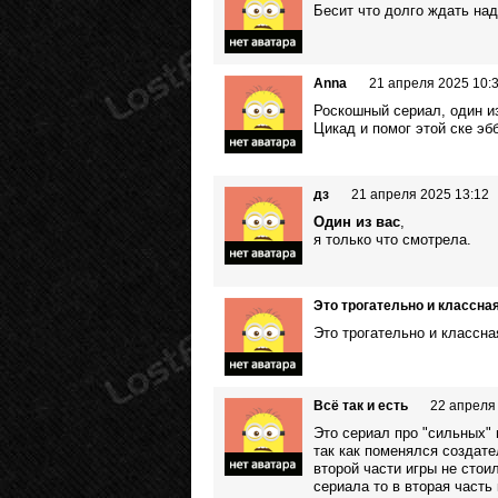
Бесит что долго ждать надо
Anna
21 апреля 2025 10:
Роскошный сериал, один и
Цикад и помог этой ске эб
дз
21 апреля 2025 13:12
Один из вас
,
я только что смотрела.
Это трогательно и классн
Это трогательно и классн
Всё так и есть
22 апреля
Это сериал про "сильных" м
так как поменялся создате
второй части игры не стои
сериала то в вторая часть