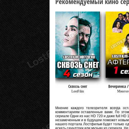
Рекомендуемый кино сер
Сквозь снег
Вечеринка /
LostFilm
Многог
Мнение каждого телезрителя всегда оста
комментариям оставленные вами. По этому
сериале Одни из нас HD 720 и даже full HD 1
незамеченным и в будущем поможет новым 
нашего портала Лостфильм будет только од
искать саундтрек или музыку из сериала. Н