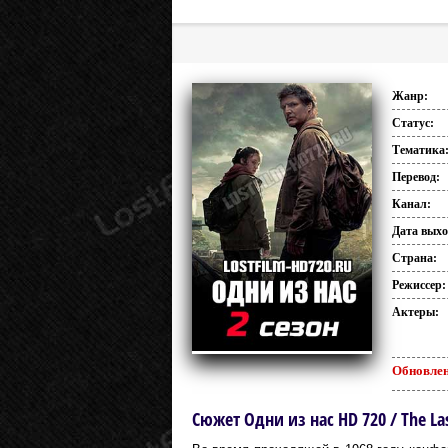
Жанр:
Статус:
Тематика
Перевод:
Канал:
Дата выхо
Страна:
Режиссер:
Актеры:
Обновлен
Сюжет Одни из нас HD 720 / The Las