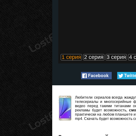
1 серия
2 серия
3 серия
4 
Facebook
Twitt
Любители сериалов всегда жаждут
телесериалы и многосерийные ф
видео перед такими титанами он
рекламы будет возможность,
смо
практически на любом планшете и 
mp4. Скачать будет возможность с