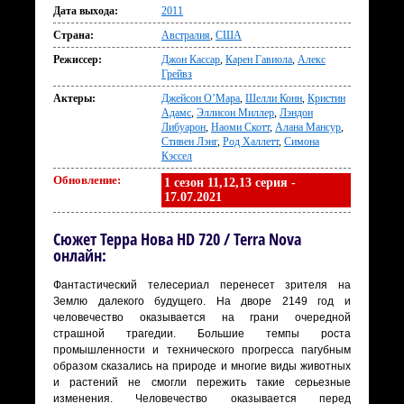
Дата выхода:
2011
Страна:
Австралия
,
США
Режиссер:
Джон Кассар
,
Карен Гавиола
,
Алекс
Грейвз
Актеры:
Джейсон О’Мара
,
Шелли Конн
,
Кристин
Адамс
,
Эллисон Миллер
,
Лэндон
Либуарон
,
Наоми Скотт
,
Алана Мансур
,
Стивен Лэнг
,
Род Халлетт
,
Симона
Кэссел
Обновление:
1 сезон 11,12,13 серия -
17.07.2021
Сюжет Терра Нова HD 720 / Terra Nova
онлайн:
Фантастический телесериал перенесет зрителя на
Землю далекого будущего. На дворе 2149 год и
человечество оказывается на грани очередной
страшной трагедии. Большие темпы роста
промышленности и технического прогресса пагубным
образом сказались на природе и многие виды животных
и растений не смогли пережить такие серьезные
изменения. Человечество оказывается перед