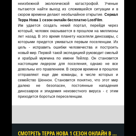
неизбежной экологической катастрофой. Ученые
пытаются найти выход из сложившейся ситуации и в
скором времени делают необычайное открытие.
Сериал
Терра Нова 1 сезон онлайн бесплатно LostFilm
.
Им удается создать некий портал, перейдя через
который, человек оказывается в прошлом на миллионы
лет назад. В это время планету населяли динозавры, с
которыми придется уживаться первым поселенцам. Их
цель - исправить ошибки человечества и построить
новый мир. Первой такой экспедицией руководит смелый
и храбрый мужчина по имени Тейлор. Он становится
настоящим лидером для поселения, однако не все
довольны его правлением. В скором времени в прошлое
отправляют еще две команды, в числе которых и
семейство Шеннон. Становится понятно, что этот мир
далеко не безопасен, постоянные нападения
динозавров и эпидемия неизвестного вируса - с этим
приходится бороться переселенцам.
CМОТРЕТЬ ТЕРРА НОВА 1 СЕЗОН ОНЛАЙН В ХОРОШЕМ КАЧЕСТВЕ ВСЕ СЕРИИ ПОДРЯД БЕСПЛАТНО