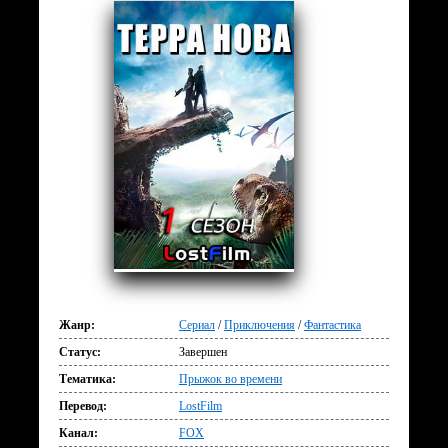
Жанр:
Сериал
/
Приключения
/
Фантастика
Статус:
Завершен
Тематика:
Прыжок во времени
Перевод:
LostFilm
Канал:
FOX