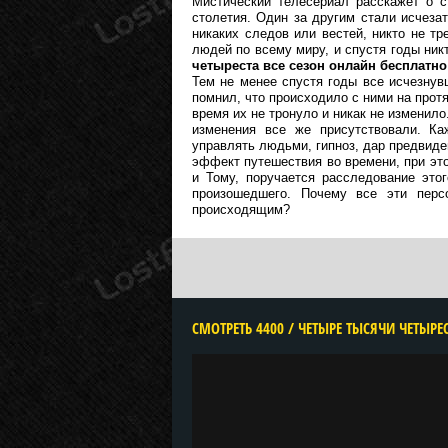
Мистический телесериал расскажет о с
столетия. Один за другим стали исчеза
никаких следов или вестей, никто не т
людей по всему миру, и спустя годы ник
четыреста все сезон онлайн бесплатно
Тем не менее спустя годы все исчезнув
помнил, что происходило с ними на протя
время их не тронуло и никак не изменило
изменения все же присутствовали. Ка
управлять людьми, гипноз, дар предвид
эффект путешествия во времени, при эт
и Тому, поручается расследование это
произошедшего. Почему все эти перс
происходящим?