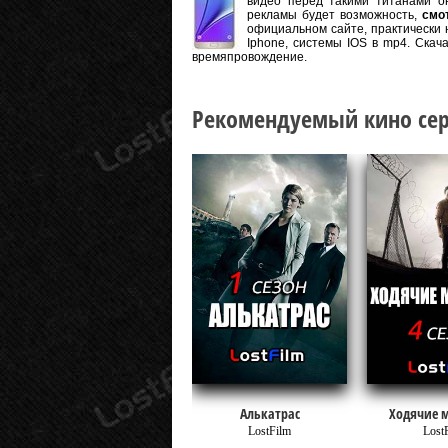
видео перед такими титанами он
рекламы будет возможность,
смо
официальном сайте, практически 
Iphone, системы IOS в mp4. Скач
времяпровождение.
Рекомендуемый кино сер
Алькатрас
Ходячие 
LostFilm
Lost