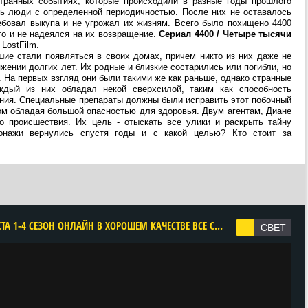
транных событиях, которые происходили в разные годы прошлого
ть люди с определенной периодичностью. После них не оставалось
ребовал выкупа и не угрожал их жизням. Всего было похищено 4400
то и не надеялся на их возвращение.
Сериал 4400 / Четыре тысячи
LostFilm.
шие стали появляться в своих домах, причем никто из них даже не
жении долгих лет. Их родные и близкие состарились или погибли, но
. На первых взгляд они были такими же как раньше, однако странные
ждый из них обладал некой сверхсилой, таким как способность
ения. Специальные препараты должны были исправить этот побочный
ом обладая большой опасностью для здоровья. Двум агентам, Диане
го происшествия. Их цель - отыскать все улики и раскрыть тайну
онажи вернулись спустя годы и с какой целью? Кто стоит за
CМОТРЕТЬ 4400 / ЧЕТЫРЕ ТЫСЯЧИ ЧЕТЫРЕСТА 1-4 СЕЗОН ОНЛАЙН В ХОРОШЕМ КАЧЕСТВЕ ВСЕ СЕРИИ ПОДРЯД БЕСПЛАТНО