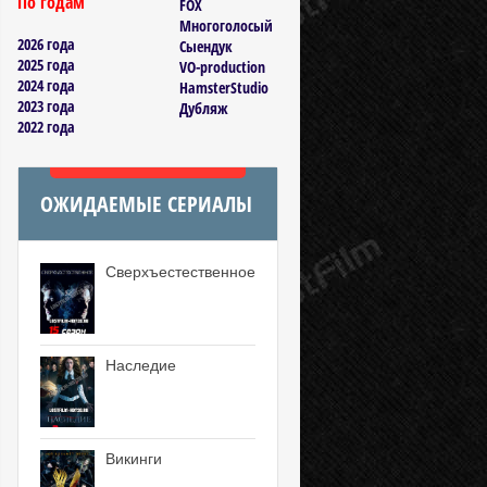
По годам
FOX
Многоголосый
2026 года
Сыендук
2025 года
VO-production
2024 года
HamsterStudio
2023 года
Дубляж
2022 года
ОЖИДАЕМЫЕ СЕРИАЛЫ
Сверхъестественное
Наследие
Викинги