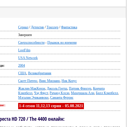
Сериал
/
Детектив
/
Триллер
/
Фантастика
Завершен
:
Сверхспособности
-
Прыжок во времени
LostFilm
USA Network
да:
2004
США
,
Великобритания
Скотт Питерс
,
Винс Мисиано
,
Ник Копус
Жаклин МакКензи
,
Джоэль Гретш
,
Патрик Флюгер
,
Кончита
Кэмпбелл
,
Чэд Фауст
,
Ричард Кэхэн
,
Махершала Али
,
Билл Кэмпбелл
,
Мэгалин Эчиканвоке
,
Саманта Феррис
ие:
1-4 сезон 11,12,13 серия - 05.08.2021
еста HD 720 / The 4400 онлайн: