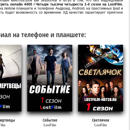
лайн кинотеатров как seasonvar и ютуб в том, что без надоедливой
треть онлайн 4400 / Четыре тысячи четыреста 1-4 сезон на LostFilm
,
на любом планшете и телефоне Андроид, Android, на престижных Ipad и
ать будет возможность со временем. ХД качество гарантирует приятное
иал на телефоне и планшете:
мертвецы
Событие
Светлячок
Film
LostFilm
LostFilm