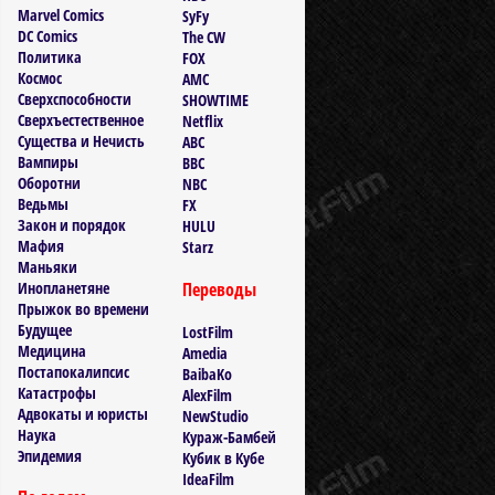
Marvel Comics
SyFy
DC Comics
The CW
Политика
FOX
Космос
AMC
Сверхспособности
SHOWTIME
Сверхъестественное
Netflix
Существа и Нечисть
ABC
Вампиры
BBC
Оборотни
NBC
Ведьмы
FX
Закон и порядок
HULU
Мафия
Starz
Маньяки
Инопланетяне
Переводы
Прыжок во времени
Будущее
LostFilm
Медицина
Amedia
Постапокалипсис
BaibaKo
Катастрофы
AlexFilm
Адвокаты и юристы
NewStudio
Наука
Кураж-Бамбей
Эпидемия
Кубик в Кубе
IdeaFilm