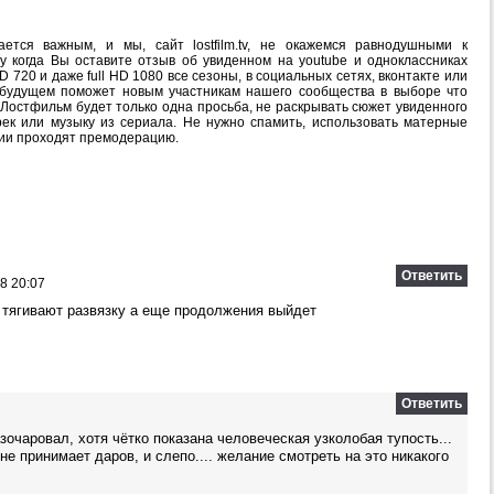
ется важным, и мы, сайт lostfilm.tv, не окажемся равнодушными к
 когда Вы оставите отзыв об увиденном на youtube и одноклассниках
 720 и даже full HD 1080 все сезоны, в социальных сетях, вконтакте или
в будущем поможет новым участникам нашего сообщества в выборе что
 Лостфильм будет только одна просьба, не раскрывать сюжет увиденного
рек или музыку из сериала. Не нужно спамить, использовать матерные
рии проходят премодерацию.
Ответить
8 20:07
а тягивают развязку а еще продолжения выйдет
Ответить
зочаровал, хотя чётко показана человеческая узколобая тупость...
не принимает даров, и слепо.... желание смотреть на это никакого