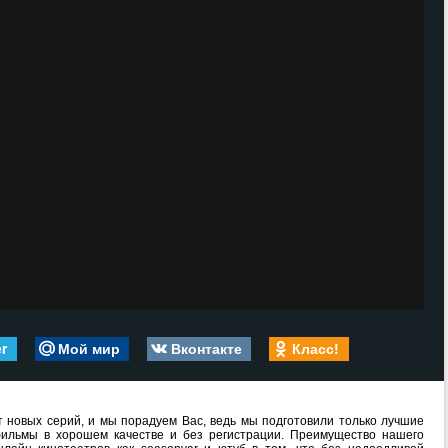
er
Мой мир
Вконтакте
Класс!
 новых серий, и мы порадуем Вас, ведь мы подготовили только лучшие
ильмы в хорошем качестве и без регистрации. Преимущество нашего