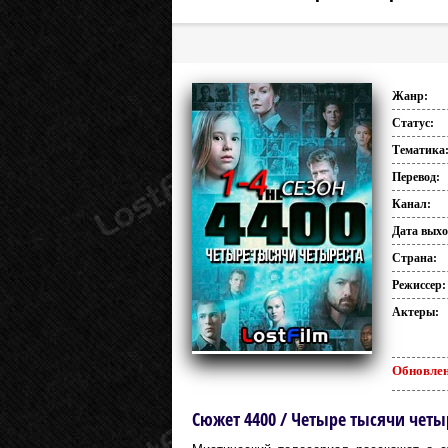
Жанр:
Статус:
Тематика
Перевод:
Канал:
Дата выхо
Страна:
Режиссер:
Актеры:
Обновлен
Сюжет 4400 / Четыре тысячи четыр