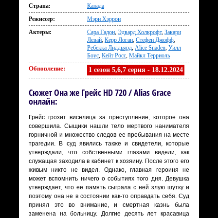
Страна:
Канада
Режиссер:
Мэри Хэррон
Актеры:
Сара Гадон
,
Эдвард Холкрофт
,
Закари
Левай
,
Керр Логан
,
Стефен Джофф
,
Ребекка Лиддьярд
,
Alice Snaden
,
Уилл
Боус
,
Кейт Росс
,
Майкл Терриоль
Обновление:
1 сезон 5,6,7 серия - 18.12.2024
Сюжет Она же Грейс HD 720 / Alias Grace
онлайн:
Грейс грозит виселица за преступление, которое она
совершила. Сыщики нашли тело мертвого нанимателя
горничной и множество следов ее пребывания на месте
трагедии. В суд явились также и свидетели, которые
утверждали, что собственными глазами видели, как
служащая заходила в кабинет к хозяину. После этого его
живым никто не видел. Однако, главная героиня не
может вспомнить ничего о событиях того дня. Девушка
утверждает, что ее память сыграла с ней злую шутку и
поэтому она не в состоянии как-то оправдать себя. Суд
принял это во внимание, и смертная казнь была
заменена на больницу. Долгие десять лет красавица