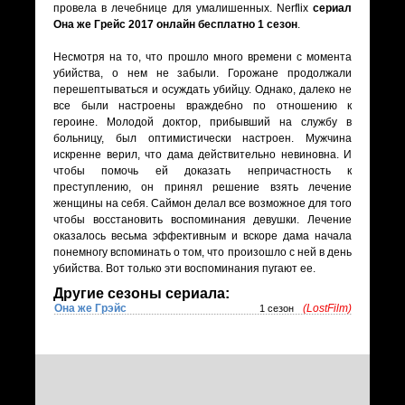
провела в лечебнице для умалишенных. Nerflix
сериал
Она же Грейс 2017 онлайн бесплатно 1 сезон
.
Несмотря на то, что прошло много времени с момента
убийства, о нем не забыли. Горожане продолжали
перешептываться и осуждать убийцу. Однако, далеко не
все были настроены враждебно по отношению к
героине. Молодой доктор, прибывший на службу в
больницу, был оптимистически настроен. Мужчина
искренне верил, что дама действительно невиновна. И
чтобы помочь ей доказать непричастность к
преступлению, он принял решение взять лечение
женщины на себя. Саймон делал все возможное для того
чтобы восстановить воспоминания девушки. Лечение
оказалось весьма эффективным и вскоре дама начала
понемногу вспоминать о том, что произошло с ней в день
убийства. Вот только эти воспоминания пугают ее.
Другие сезоны сериала:
Она же Грэйс
(LostFilm)
1 сезон