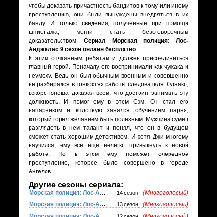
чтобы доказать причастность бандитов к тому или иному
преступлению, они были вынуждены внедряться в их
банду. И только сведения, полученные при помощи
шпионажа, могли стать безоговорочным
доказательством.
Сериал Морская полиция: Лос-
Анджелес 9 сезон онлайн бесплатно
.
К этим отчаянным ребятам и должен присоединиться
главный герой. Поначалу его воспринимали как чужака и
неумеху. Ведь он был обычным военным и совершенно
не разбирался в тонкостях работы следователя. Однако,
вскоре юноша доказал всем, что достоин занимать эту
должность. И помог ему в этом Сэм. Он стал его
напарником и вплотную занялся обучением парня,
который горел желанием быть полезным. Мужчина сумел
разглядеть в нем талант и понял, что он в будущем
сможет стать хорошим детективом. И хотя Джи многому
научился, ему все еще нелегко привыкнуть к новой
работе. Но в этом ему поможет очередное
преступление, которое было совершено в городе
Ангелов.
Другие сезоны сериала:
Морская полиция: Лос-Анджелес
(Многоголосый)
14 сезон
Морская полиция: Лос-Анджелес
(Многоголосый)
13 сезон
Морская полиция: Лос-Анджелес
(Многоголосый)
12 сезон