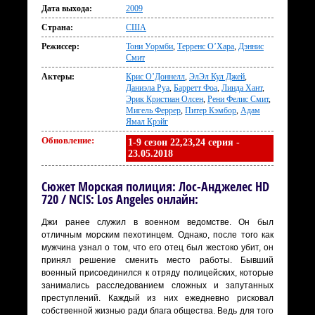
Дата выхода:
2009
Страна:
США
Режиссер:
Тони Уормби
,
Терренс О’Хара
,
Дэннис
Смит
Актеры:
Крис О’Доннелл
,
ЭлЭл Кул Джей
,
Даниэла Руа
,
Барретт Фоа
,
Линда Хант
,
Эрик Кристиан Олсен
,
Рени Фелис Смит
,
Мигель Феррер
,
Питер Кэмбор
,
Адам
Ямал Крэйг
Обновление:
1-9 сезон 22,23,24 серия -
23.05.2018
Сюжет Морская полиция: Лос-Анджелес HD
720 / NCIS: Los Angeles онлайн:
Джи ранее служил в военном ведомстве. Он был
отличным морским пехотинцем. Однако, после того как
мужчина узнал о том, что его отец был жестоко убит, он
принял решение сменить место работы. Бывший
военный присоединился к отряду полицейских, которые
занимались расследованием сложных и запутанных
преступлений. Каждый из них ежедневно рисковал
собственной жизнью ради блага общества. Ведь для того