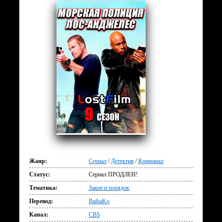
Жанр:
Сериал
/
Детектив
/
Криминал
Статус:
Сериал ПРОДЛЕН!
Тематика:
Закон и порядок
Перевод:
BaibaKo
Канал:
CBS