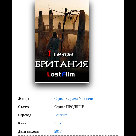
Жанр:
Сериал
/
Драма
/
Фэнтези
Статус:
Сериал ПРОДЛЕН!
Перевод:
LostFilm
Канал:
SKY
Дата выхода:
2017