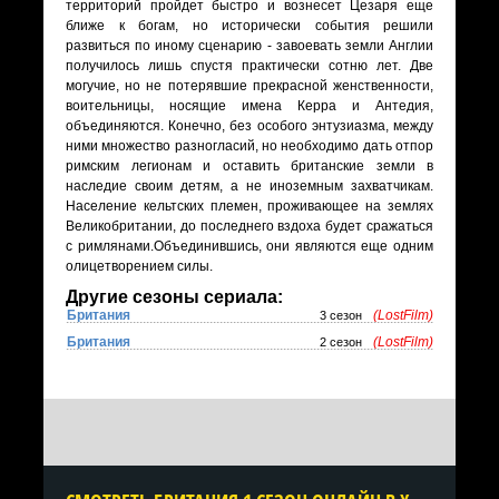
территорий пройдет быстро и вознесет Цезаря еще
ближе к богам, но исторически события решили
развиться по иному сценарию - завоевать земли Англии
получилось лишь спустя практически сотню лет. Две
могучие, но не потерявшие прекрасной женственности,
воительницы, носящие имена Керра и Антедия,
объединяются. Конечно, без особого энтузиазма, между
ними множество разногласий, но необходимо дать отпор
римским легионам и оставить британские земли в
наследие своим детям, а не иноземным захватчикам.
Население кельтских племен, проживающее на землях
Великобритании, до последнего вздоха будет сражаться
с римлянами.Объединившись, они являются еще одним
олицетворением силы.
Другие сезоны сериала:
Британия
(LostFilm)
3 сезон
Британия
(LostFilm)
2 сезон