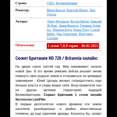
Страна:
США
,
Великобритания
Режиссер:
Шери Фоксон
,
Кристоф Шреве
,
Люк
Уотсон
Актеры:
Дэвид Моррисси
,
Келли Райлли
,
Николай
Ли Каас
,
Лиана Корнелл
,
Гершвин Эсташ
мл.
,
Макензи Крук
,
Бэрри Уорд
,
Стэнли
Вебер
,
Джо Армстронг
,
Фортунато
Серлино
Обновление:
1 сезон 7,8,9 серия - 06.01.2021
Сюжет Британия HD 720 / Britannia онлайн:
На дворе сорок третий год. Мир переживает начало
новой эры. В это время римские войска решают вновь
покинуть свои родные земли и отправиться на кровавые
завоевания - Юлий Цезарь желает сосредоточить еще
больше власти и славы вокруг себя. Взор правителя пал
на другую великую территорию будущей
Великобритании.
Сериал Британия 1 сезон онлайн
бесплатно LostFilm
.
В первые десятилетия нового времени эти земли
населяли разобщенные и крайне воинственные
племена, да еще одинокие друиды. Казалось бы, захват