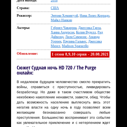
Дата выхода:
2018
Страна:
США
Режиссер:
Энтони Хемингуэй
,
Нина Лопес-Коррадо
,
Майкл Нанкин
Актеры:
Гэбриел Чаварриа
,
Джессика Гарза
,
Ханна Андерсон
,
Колин Вуделл
,
Рид
Даймонд
,
Лили Симмонс
,
Аманда
Уоррен
,
Паулина Гальвес
,
Джессика
Мизел
,
Madison Sparacello
Обновление:
1 сезон 8,9,10 серия - 20.08.2021
Сюжет Судная ночь HD 720 / The Purge
онлайн:
В недалеком будущем человечество смогло прекратить
войны, справиться с преступностью, ликвидировать
безработицу. Но даже в таком счастливом обществе
неизбежно накопление ненависти, зависти, обид. Чтобы
дать возможность населению выплеснуть весь этот
негатив власти на одну ночь в году позволяют всем
желающим безнаказанно совершать любые
преступления. Большинство воспринимает это событие
как увлекательное приключение и с нетерпением ждет