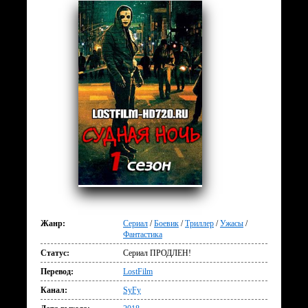
Жанр:
Сериал
/
Боевик
/
Триллер
/
Ужасы
/
Фантастика
Статус:
Сериал ПРОДЛЕН!
Перевод:
LostFilm
Канал:
SyFy