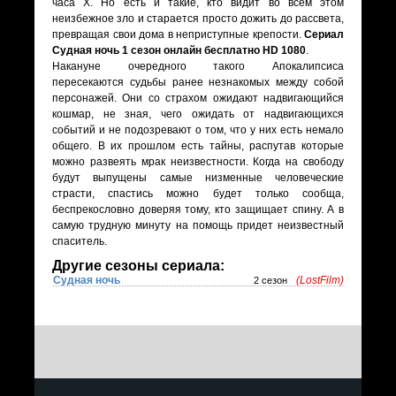
часа X. Но есть и такие, кто видит во всем этом
неизбежное зло и старается просто дожить до рассвета,
превращая свои дома в неприступные крепости.
Сериал
Судная ночь 1 сезон онлайн бесплатно HD 1080
.
Накануне очередного такого Апокалипсиса
пересекаются судьбы ранее незнакомых между собой
персонажей. Они со страхом ожидают надвигающийся
кошмар, не зная, чего ожидать от надвигающихся
событий и не подозревают о том, что у них есть немало
общего. В их прошлом есть тайны, распутав которые
можно развеять мрак неизвестности. Когда на свободу
будут выпущены самые низменные человеческие
страсти, спастись можно будет только сообща,
беспрекословно доверяя тому, кто защищает спину. А в
самую трудную минуту на помощь придет неизвестный
спаситель.
Другие сезоны сериала:
Судная ночь
(LostFilm)
2 сезон