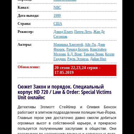
Канал:
NBC
Дата выхода:
1999
Страна:
США
Режиссер:
Дэвид Платт
,
Питер Лето
,
Жан Де
Сегонзак
Актеры:
Маришка Харгитей
,
Айс-Ти
,
Дэнн
Флорек
,
Ричард Белзер
,
Кристофер
Мелони
,
Б.Д. Вонг
,
Тамара Тюни
,
Келли
Гиддиш
,
Рауль Эспарза
,
Дайан Нил
Обновление:
20 сезон 22,23,24 серия -
17.05.2019
Сюжет Закон и порядок. Специальный
корпус HD 720 / Law & Order: Special Victims
Unit онлайн:
Детективы Эллиотт Стейблер и Оливия Бенсон
работают в элитном подразделении полиции Нью-Йорка.
Главные герои уже достаточно давно смогли добиться
огромных высот в собственной карьере, и прекрасно
пользуется полученными заслугами в обществе. Они