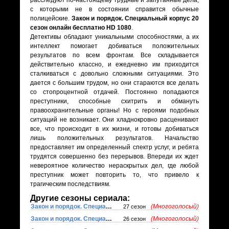
расследуют по-настоящему трудные и запутанные дела,
с которыми не в состоянии справится обычные
полицейские.
Закон и порядок. Специальный корпус 20
сезон онлайн бесплатно HD 1080
.
Детективы обладают уникальными способностями, а их
интеллект помогает добиваться положительных
результатов по всем фронтам. Все складывается
действительно классно, и ежедневно им приходится
сталкиваться с довольно сложными ситуациями. Это
дается с большим трудом, но они стараются все делать
со стопроцентной отдачей. Постоянно попадаются
преступники, способные схитрить и обмануть
правоохранительные органы! Но с героями подобных
ситуаций не возникает. Они хладнокровно расценивают
все, что происходит в их жизни, и готовы добиваться
лишь положительных результатов. Начальство
предоставляет им определенный спектр услуг, и ребята
трудятся совершенно без перерывов. Впереди их ждет
невероятное количество нераскрытых дел, где любой
преступник может повторить то, что привело к
трагическим последствиям.
Другие сезоны сериала:
Закон и порядок. Специальный корпус
(Многоголосый)
27 сезон
Закон и порядок. Специальный корпус
(Многоголосый)
26 сезон