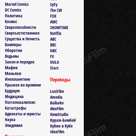
Marvel Comics
SyFy
DC Comics
The CW
Политика
FOX
Космос
AMC
Сверхспособности
SHOWTIME
Сверхъестественное
Netflix
Существа и Нечисть
ABC
Вампиры
BBC
Оборотни
NBC
Ведьмы
FX
Закон и порядок
HULU
Мафия
Starz
Маньяки
Инопланетяне
Переводы
Прыжок во времени
Будущее
LostFilm
Медицина
Amedia
Постапокалипсис
BaibaKo
Катастрофы
AlexFilm
Адвокаты и юристы
NewStudio
Наука
Кураж-Бамбей
Эпидемия
Кубик в Кубе
IdeaFilm