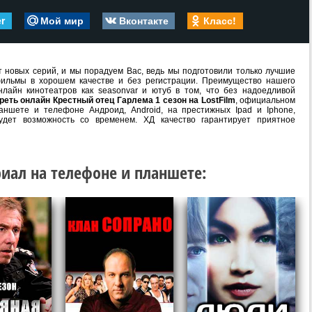
er
Мой мир
Вконтакте
Класс!
 новых серий, и мы порадуем Вас, ведь мы подготовили только лучшие
ильмы в хорошем качестве и без регистрации. Преимущество нашего
лайн кинотеатров как seasonvar и ютуб в том, что без надоедливой
реть онлайн Крестный отец Гарлема 1 сезон на LostFilm
, официальном
аншете и телефоне Андроид, Android, на престижных Ipad и Iphone,
удет возможность со временем. ХД качество гарантирует приятное
иал на телефоне и планшете: