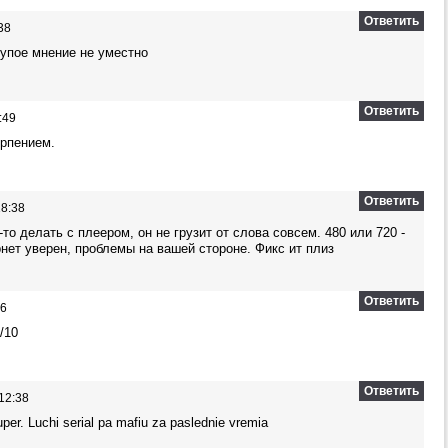
Ответить
38
тупое мнение не уместно
Ответить
:49
ерпением.
Ответить
18:38
то делать с плеером, он не грузит от слова совсем. 480 или 720 -
рнет уверен, проблемы на вашей стороне. Фикс ит плиз
Ответить
06
0/10
Ответить
12:38
uper. Luchi serial pa mafiu za paslednie vremia