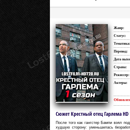
Жанр:
Статус:
Тематика
Перевод:
Дата выхо
Страна:
Режиссер:
Актеры:
Обновлен
Сюжет Крестный отец Гарлема HD 7
После того как гангстер Бампи взял под
худшую сторону: уменьшилась безрабо