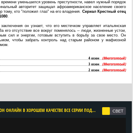
о времени уменьшился уровень преступности, навел нужный порядок
минальный авторитет защищал афроамериканское население своего
р тому, кто "положил глаз" на его владения.
Сериал Крестный отец
1080
.
заключения он узнает, что его местечком управляет итальянская
За его отсутствие все вокруг поменялось -- люди, жизненные устои,
ым сил и энергии, готовым вступить в борьбу за свое место. Он
ьмом, чтобы забрать контроль над старым районом у мафиозной
омом.
4 сезон
(Многоголосый)
3 сезон
(Многоголосый)
2 сезон
(Многоголосый)
CМОТРЕТЬ КРЕСТНЫЙ ОТЕЦ ГАРЛЕМА 1 СЕЗОН ОНЛАЙН В ХОРОШЕМ КАЧЕСТВЕ ВСЕ СЕРИИ ПОДРЯД БЕСПЛАТНО