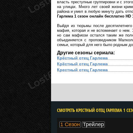
власть преступные группировки и с этог
на улицах. Много лет своей жизни кри
района и умел в любую минуту дать отпо
Гарлема 1 сезон онлайн бесплатно HD 
Выйдя из тюрьмы после десятилетнего 
мафия, которая и не вспоминает о нем. 
но сам мафиози остался таким же полн
объединяется с проповедником Малкол
семьи, который для него было родным д
Другие сезоны сериала:
Крёстный отец Гарлема
Крёстный отец Гарлема
Крестный отец Гарлема
1 Сезон
Трейлер