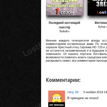
Последний настоящий
Жестяная
гангстер
Кубик 
BaibaKo
Мнение каждого телезрителя всегда оста
комментариям оставленные вами. По этому
сериале Крестный отец Гарлема HD 720 и даж
не останется незамеченным и в будущем п
новенького. От нашего портала Лостфиль
возможности помогать искать саундтрек или
раскрывать сюжет, все комментарии проход
Комментарии:
Oleg_89
5 ноября 2019 18
В принципе не плохо!