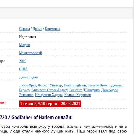
Сериал
/
Драма
/
Криминал
Идет показ
:
Мафия
Многоголосый
да:
2019
США
Джон Ридли
Люси Фрай
,
Форест Уитакер
,
Demi Singleton
,
Sereene Brown
,
Джамал
Бёрчер
,
Antoinette Crowe-Legacy
,
Винсент Д'Онофрио
,
Джанкарло
Эспозито
,
Ильфенеш Хадера
,
Келвин Харрисон
ие:
1 сезон 8,9,10 серия - 20.08.2021
20 / Godfather of Harlem онлайн:
 свой контроль всю округу города, жизнь в нем изменилась и не в
тица, люди стали немного лучше жить. Наш герой взял под свою