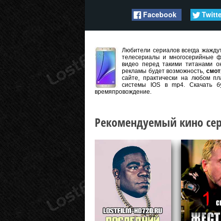
Facebook
Twitt
Любители сериалов всегда жаждут
телесериалы и многосерийные ф
видео перед такими титанами он
рекламы будет возможность,
смот
сайте, практически на любом пл
системы IOS в mp4. Скачать б
времяпровождение.
Рекомендуемый кино сер