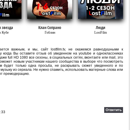
 звезда
Клан Сопрано
Люди
в Кубе
Гоблин
LostFilm
ется важным, и мы, сайт lostfilm.tv, не окажемся равнодушными к
 когда Вы оставите отзыв об увиденном на youtube и одноклассниках
е full HD 1080 все сезоны, в социальных сетях, вконтакте или mail, это
оможет новым участникам нашего сообщества в выборе что посмотреть
м будет только одна просьба, не раскрывать сюжет увиденного и по
 музыку из сериала. Не нужно спамить, использовать матерные слова или
ят премодерацию.
Ответить
:33