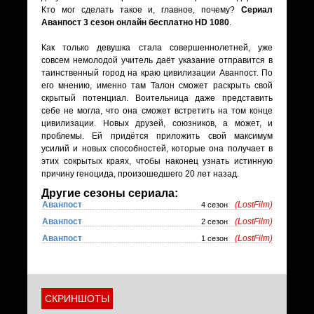
Кто мог сделать такое и, главное, почему?
Сериал
Аванпост 3 сезон онлайн бесплатно HD 1080
.
Как только девушка стала совершеннолетней, уже
совсем немолодой учитель даёт указание отправится в
таинственный город на краю цивилизации Аванпост. По
его мнению, именно там Талон сможет раскрыть свой
скрытый потенциал. Воительница даже представить
себе не могла, что она сможет встретить на том конце
цивилизации. Новых друзей, союзников, а может, и
проблемы. Ей придётся приложить свой максимум
усилий и новых способностей, которые она получает в
этих сокрытых краях, чтобы наконец узнать истинную
причину геноцида, произошедшего 20 лет назад.
Другие сезоны сериала:
Аванпост
(LostFilm)
4 сезон
Аванпост
(LostFilm)
2 сезон
Аванпост
(LostFilm)
1 сезон
СКРИНШОТЫ