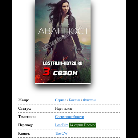
Жанр:
Сериал
/
Боевик
/
Фэнтези
Статус:
Идет показ
Тематика:
Сверхспособности
Перевод:
LostFilm
14 серия Промо!
Канал:
The CW