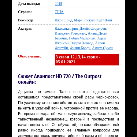
Дата выхода:
2018
Страна:
США
Режиссер:
Джон Лойд
,
Марк Роскин
,
Курт Найт
Актеры:
Джессика Грин
,
Джейк Стормоен
,
Имоджен Уотерхаус
,
Ананд Десаи-
Барочиа
,
Робин Малкольм
,
Адам
Джонсон
,
Эндрю Ховард
,
Аарон
Фонтейн
,
Филип Броди
,
Амита Суман
Обновление:
3 сезон 12,13,14 серия -
05.01.2021
Сюжет Аванпост HD 720 / The Outpost
онлайн:
Девушка по имени Талон является единственным
оставшимся представителем своей расы чернокровок.
По удачному стечению обстоятельств только она смогла
выжить в ужасной войне, устроенной против её народа.
Во время пожара её, маленькую девочку, забрал к себе
таинственный незнакомец, который в последствии и
начал опекать её. Он обучал её, но самообладание всё
равно иногда подводило её. Главным вопросом для
девушки осталась причина гибели её расы и её деревни.