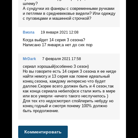
шлему?
А сундучки из фанеры с современными ручками
и петлями в средневековье видели? Или одежду
с пуговицами и машинной строчкой?
Виола
19 января 2021 12:08
Когда выйдет 14 серия 3 сезона?
Написано 17 января;а нет до сих пор
MrDark
7 февраля 2021 17:58
сериал хорошый(особенно 3 сезон)
Но вы говорите есть 14 серия 3 сезона я ее нигде
найти немогу.и 13 серия как помне идеальный
конец сезона, каждому интересно что будет
даллее.Скорее всего должен быть и 4 сезон,так
как конца сериала небило(все стали жить в мире
или все умерли -ничего такого неслучилось )
Для тех кто недосмотрел спойлерить небуду но
конец годный и смотря понему 100% должно
быть продолжение.
Комментировать