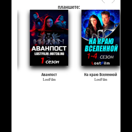
планшете:
у
Аванпост
На краю Вселенной
LostFilm
LostFilm