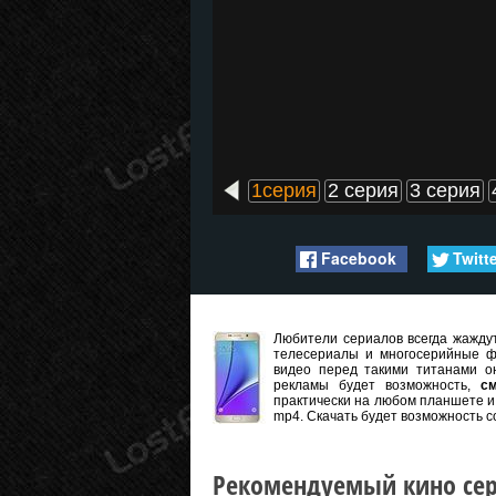
1серия
2 серия
3 серия
Facebook
Twitt
Любители сериалов всегда жаждут
телесериалы и многосерийные ф
видео перед такими титанами он
рекламы будет возможность,
с
практически на любом планшете и 
mp4. Скачать будет возможность с
Рекомендуемый кино сер