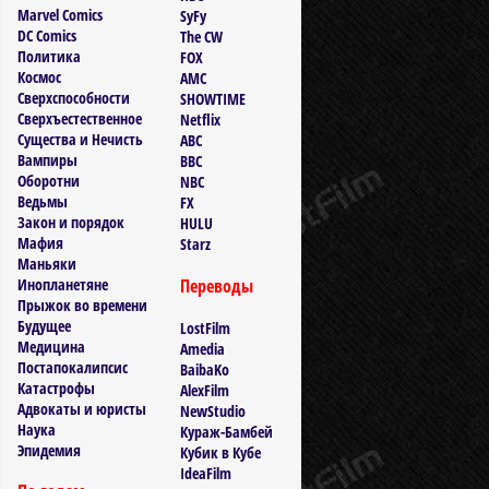
Marvel Comics
SyFy
DC Comics
The CW
Политика
FOX
Космос
AMC
Сверхспособности
SHOWTIME
Сверхъестественное
Netflix
Существа и Нечисть
ABC
Вампиры
BBC
Оборотни
NBC
Ведьмы
FX
Закон и порядок
HULU
Мафия
Starz
Маньяки
Инопланетяне
Переводы
Прыжок во времени
Будущее
LostFilm
Медицина
Amedia
Постапокалипсис
BaibaKo
Катастрофы
AlexFilm
Адвокаты и юристы
NewStudio
Наука
Кураж-Бамбей
Эпидемия
Кубик в Кубе
IdeaFilm