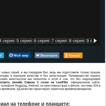
4 серия
5 серия
6 серия
7 серия
8 серия
9 серия
er
Мой мир
Вконтакте
Класс!
 новых серий, и мы порадуем Вас, ведь мы подготовили только лучшие
ильмы в хорошем качестве и без регистрации. Преимущество нашего
лайн кинотеатров как seasonvar и ютуб в том, что без надоедливой
мотреть онлайн Сирена 3 сезон на LostFilm
, официальном сайте,
телефоне Андроид, Android, на престижных Ipad и Iphone, системы IOS в
о временем. ХД качество гарантирует приятное времяпровождение.
иал на телефоне и планшете: