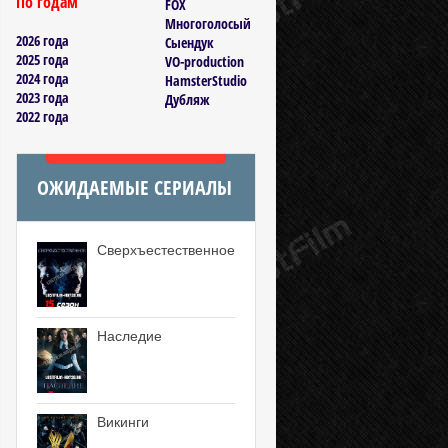
По годам
FOX
Многоголосый
2026 года
Сыендук
2025 года
VO-production
2024 года
HamsterStudio
2023 года
Дубляж
2022 года
ОЖИДАЕМЫЕ СЕРИАЛЫ
Сверхъестественное
Наследие
Викинги