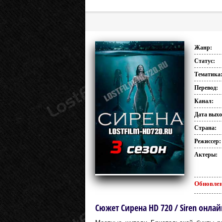
Жанр:
Статус:
Тематика
Перевод:
Канал:
Дата выхо
Страна:
Режиссер:
Актеры:
Обновлен
Сюжет Сирена HD 720 / Siren онлай