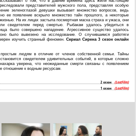
ассказывают о том, что в давние времена здесь жили настоящие
реследовали представителей мужского пола, представляя особую
ление зеленоглазой девушки вызывает множество вопросов, ведь
 но ее появление вскрыло множество тайн прошлого, а некоторые
жизнью. На их лицах застыла посмертная маска страха и ужаса, они
али свидетелем перед смертью. Рыбакам удалось убедиться в
рища было совершено нападение. Агрессивное существо удалось
оно было вывезено на исследование. О случившимся работяги
амерен изучить странный феномен.
Сериал Сирена 3 сезон онлайн
 простым людям в отличие от членов собственной семьи. Тайны
 становится свидетелем удивительных событий, в которые сложно
знахарка уверена, что неожиданные смерти связаны с появлением
ое отношение к водным ресурсам.
2 сезон
(LostFilm)
1 сезон
(LostFilm)