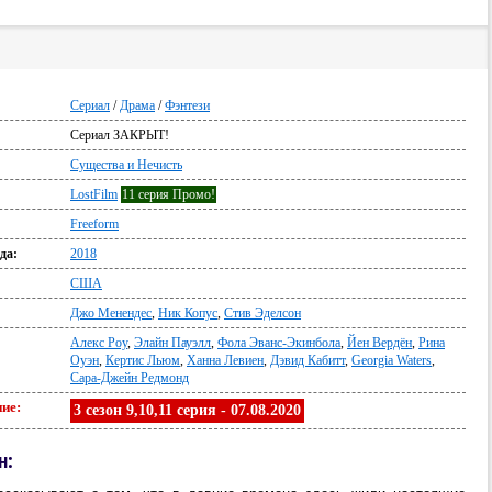
Сериал
/
Драма
/
Фэнтези
Сериал ЗАКРЫТ!
:
Существа и Нечисть
LostFilm
11 серия Промо!
Freeform
да:
2018
США
Джо Менендес
,
Ник Копус
,
Стив Эделсон
Алекс Роу
,
Элайн Пауэлл
,
Фола Эванс-Экинбола
,
Йен Вердён
,
Рина
Оуэн
,
Кертис Льюм
,
Ханна Левиен
,
Дэвид Кабитт
,
Georgia Waters
,
Сара-Джейн Редмонд
ие:
3 сезон 9,10,11 серия - 07.08.2020
н: