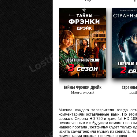
Тайны Фрэнки Дрейк
Странны
Многоголосый
Lost
Мнение каждого телезрителя всегда оста
комментариям оставленные вами. По этому
сериале Сирена HD 720 и даже full HD 1080
незамеченным и в будущем поможет новым 
нашего портала Лостфильм будет только од
искать саундтрек или музыку из сериала. Н
комментарии проходят премодерацию.