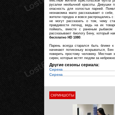
Местные жители Бристольской бухты р
русалки необычной красоты. Девушки п
опасность для холостых парней. Появ
незнакомка мало рассказывает о себе,
жители городка и вовсе распрощались с 
не могут рассказать о том, чему ст
правдивости легенд, ведь на их това
поймать, вместе с раненым рыбаком 
рассказывают биологу Бену, который н
бесплатно HD 1080
.
Парень всегда старался быть ближе к
начинают потихоньку вскрываться, Бен
поверить простому человеку. Местная 
сирен, которые мстят людям за небрежн
Другие сезоны сериала:
Сирена
Сирена
СКРИНШОТЫ