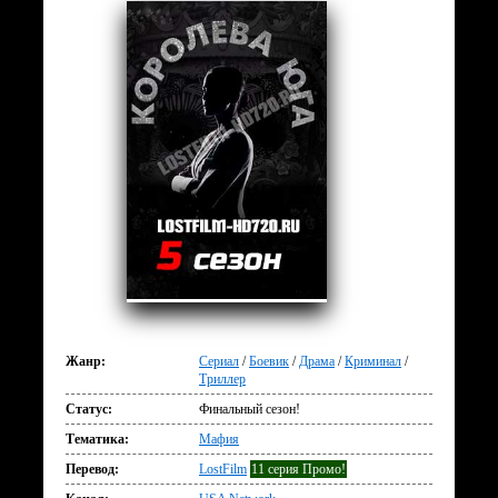
Жанр:
Сериал
/
Боевик
/
Драма
/
Криминал
/
Триллер
Статус:
Финальный сезон!
Тематика:
Мафия
Перевод:
LostFilm
11 серия Промо!