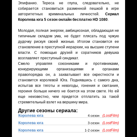
Эпифанио. Тереса не глупа, следовательно, не
собирается становиться разменной пешкой в игре
авторитетных криминальных личностей.
Сериал
Королева юга 5 сезон онлайн бесплатно HD 1080
.
Молодая, полная энергии, амбициозная, обладающая не
типичным складом ума, не будет плясать под чужую
дудочку рискуя своей жизнью. Итогом становится ее
становление в преступной иерархии, на высшие ступени
власти. С помощью друзей и соратников девушка
возглавляет преступный синдикат.
Смело управляя союзниками и противниками,
конкурирующими организациями и органами
правопорядка он, а захватывает все окрестности и
становится королевой Юга. Поднявшись с самого дна,
испытав все тяготы и невзгоды, гонения и скитания,
героиня больше ничего не боится на этом свете. Но ей
еще неизвестно, чем придется отплатить за такой
стремительный взлет на вершину мира.
Другие сезоны сериала:
Королева юга
(LostFilm)
4 сезон
Королева юга
(LostFilm)
3 сезон
Королева юга
(LostFilm)
1-2 сезон