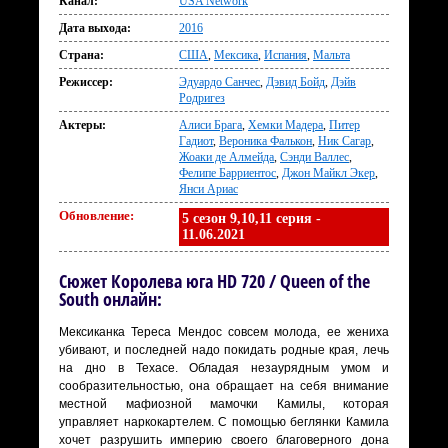
Канал:
USA Network
Дата выхода:
2016
Страна:
США
,
Мексика
,
Испания
,
Мальта
Режиссер:
Эдуардо Санчес
,
Дэвид Бойд
,
Дэйв
Родригез
Актеры:
Алиси Брага
,
Хемки Мадера
,
Питер
Гадиот
,
Вероника Фалькон
,
Ник Сагар
,
Жоаки де Алмейда
,
Сэнди Валлес
,
Фелипе Барриентос
,
Джон Майкл Экер
,
Янси Ариас
Обновление:
5 сезон 9,10,11 серия -
11.06.2021
Сюжет Королева юга HD 720 / Queen of the
South онлайн:
Мексиканка Тереса Мендос совсем молода, ее жениха
убивают, и последней надо покидать родные края, лечь
на дно в Техасе. Обладая незаурядным умом и
сообразительностью, она обращает на себя внимание
местной мафиозной мамочки Камилы, которая
управляет наркокартелем. С помощью беглянки Камила
хочет разрушить империю своего благоверного дона