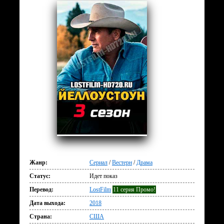
Жанр:
Сериал
/
Вестерн
/
Драма
Статус:
Идет показ
Перевод:
LostFilm
11 серия Промо!
Дата выхода:
2018
Страна:
США