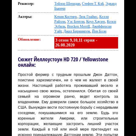
Режиссер:
Тейлор Шеридан
,
Стефен Т. Кэй
,
Эдвард
Бьянчи
Актеры:
Кевин Костнер
,
Люк Граймс
,
Келли
Райлли
,
Уэс Бентли
,
Коул Хаузер
,
Келси
Эсбиль
,
Brecken Merrill
,
Джефферсон
Уайт
,
Джил Бирмингем
,
Йен Боэн
Обновление:
3 сезон 9,10,11 серия -
26.08.2020
Сюжет Йеллоустоун HD 720 / Yellowstone
онлайн:
Простой фермер с трудным прошлым Джон Даттон,
поистине харизматичен, ни о чем не жалеет в своей
жизни. Настоящий работяга проживавший весело и
насыщенно свою жизнь, остепенился. Обитая со своей
семьей на огромном ранчо, ведет контроль за
владениями. Ему доверили самое большое хозяйство в
США. Вынужден вести постоянную борьбу с нерадивыми
соседями, покушавшимися на его землю. Будь это
коренные жители Америки, или строительные
корпорации, желающие застроить лишний участок
земли. Каждый в той или иной мере претендует на
исконно принадлежащую Даттонам землю. Эти попытки