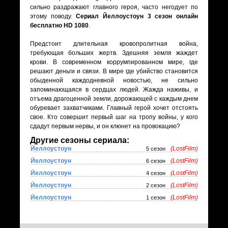
сильно раздражают главного героя, часто негодует по
этому поводу.
Сериал Йеллоустоун 3 сезон онлайн
бесплатно HD 1080
.
Предстоит длительная кровопролитная война,
требующая больших жертв. Здешняя земля жаждет
крови. В современном коррумпированном мире, где
решают деньги и связи. В мире где убийство становится
обыденной каждодневной новостью, не сильно
запоминающаяся в сердцах людей. Жажда наживы, и
отъема драгоценной земли, дорожающей с каждым днем
обуревает захватчиками. Главный герой хочет отстоять
свое. Кто совершит первый шаг на тропу войны, у кого
сдадут первым нервы, и он клюнет на провокацию?
Другие сезоны сериала:
Йеллоустоун
(LostFilm)
5 сезон
Йеллоустоун
(LostFilm)
6 сезон
Йеллоустоун
(LostFilm)
4 сезон
Йеллоустоун
(LostFilm)
2 сезон
Йеллоустоун
(LostFilm)
1 сезон