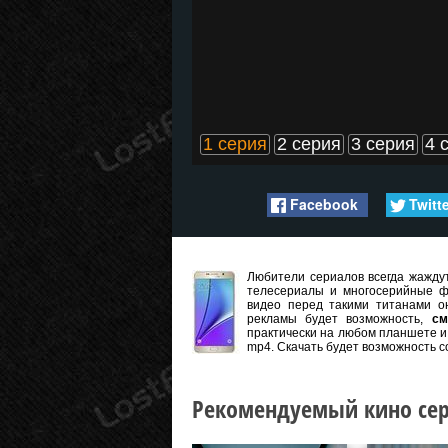
1 серия
2 серия
3 серия
4 
Facebook
Twitt
Любители сериалов всегда жаждут
телесериалы и многосерийные ф
видео перед такими титанами он
рекламы будет возможность,
см
практически на любом планшете и 
mp4. Скачать будет возможность с
Рекомендуемый кино сер