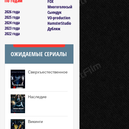
По годам
FOX
Многоголосый
2026 года
Сыендук
2025 года
VO-production
2024 года
HamsterStudio
2023 года
Дубляж
2022 года
ОЖИДАЕМЫЕ СЕРИАЛЫ
Сверхъестественное
Наследие
Викинги