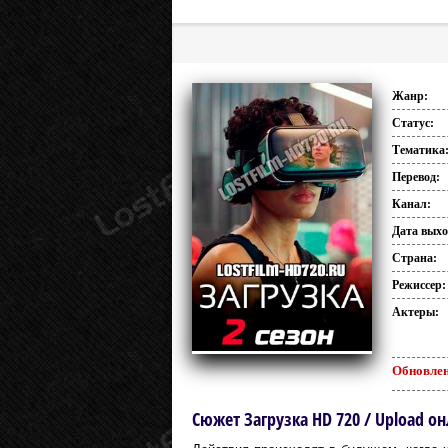
Жанр:
Статус:
Тематика
Перевод:
Канал:
Дата выхо
Страна:
Режиссер:
Актеры:
Обновлен
Сюжет Загрузка HD 720 / Upload о