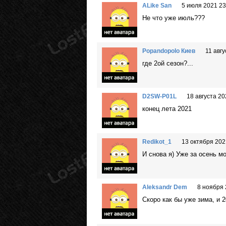
ALike San
5 июля 2021 23
Не что уже июль???
Popandopolo Киев
11 авгу
где 2ой сезон?...
D2SW-P01L
18 августа 20
конец лета 2021
Redikot_1
13 октября 202
И снова я) Уже за осень м
Aleksandr Dem
8 ноября 
Скоро как бы уже зима, и 2