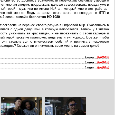
человечество добилось возможности переносить сознание умершего
ляет многим людям, продолжать дальше существовать, правда уже в
ный герой - мужчина по имени Нэйтан, который много лет работает
ине всё меняет. Ведь во время этого всего, он попадает в ДТП и
а 2 сезон онлайн бесплатно HD 1080
.
ёт согласие на перенос своего разума в цифровой мир. Оказавшись в
омится с одной девушкой, в которую влюбляется. Теперь у Нэйтана
ость ухаживать за красавицей, и не переживать о своей карьере и
ый герой также не планирует, ведь ему и тут хорошо. Все же, чтобы
стоит столкнуться с множеством событий и принимать некоторые
оисходить? Сможет ли он изменить свою жизнь на самом деле?
4 сезон
(LostFilm)
3 сезон
(LostFilm)
1 сезон
(LostFilm)