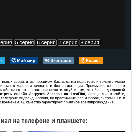
серия
5 серия
6 серия
7 серия
8 серия
er
Мой мир
Вконтакте
Класс!
 новых серий, и мы порадуем Вас, ведь мы подготовили только лучшие
ильмы в хорошем качестве и без регистрации. Преимущество нашего
лайн кинотеатров как seasonvar и ютуб в том, что без надоедливой
отреть онлайн Загрузка 2 сезон на LostFilm
, официальном сайте,
телефоне Андроид, Android, на престижных Ipad и Iphone, системы IOS в
о временем. ХД качество гарантирует приятное времяпровождение.
иал на телефоне и планшете: