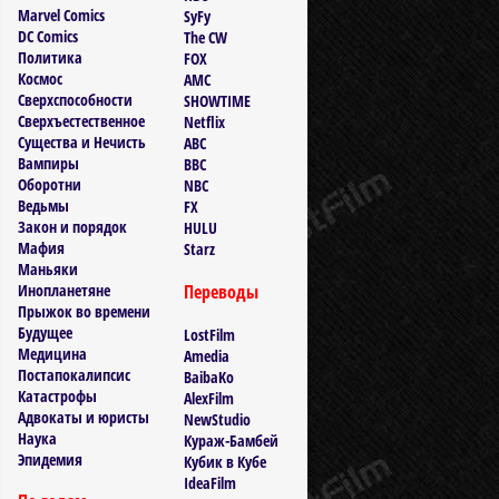
Marvel Comics
SyFy
DC Comics
The CW
Политика
FOX
Космос
AMC
Сверхспособности
SHOWTIME
Сверхъестественное
Netflix
Существа и Нечисть
ABC
Вампиры
BBC
Оборотни
NBC
Ведьмы
FX
Закон и порядок
HULU
Мафия
Starz
Маньяки
Инопланетяне
Переводы
Прыжок во времени
Будущее
LostFilm
Медицина
Amedia
Постапокалипсис
BaibaKo
Катастрофы
AlexFilm
Адвокаты и юристы
NewStudio
Наука
Кураж-Бамбей
Эпидемия
Кубик в Кубе
IdeaFilm