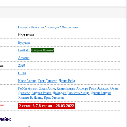
Сериал
/
Детектив
/
Комедия
/
Фантастика
Идет показ
:
Будущее
LostFilm
8 серия Промо!
Amazon
да:
2020
США
Kacie Anning
,
Грег Дэниелс
,
Даина Рейд
Робби Амелл
,
Энди Алло
,
Кевин Бигли
,
Аллегра Роуз Эдвардс
,
Оуэн
Дэниелс
,
Андреа Розен
,
Джордан Джонсон-Хиндс
,
Джош Бандэй
,
Уильям Б. Дэвис
,
Крис Уильямс
ие:
2 сезон 6,7,8 серия - 28.03.2022
нлайн: