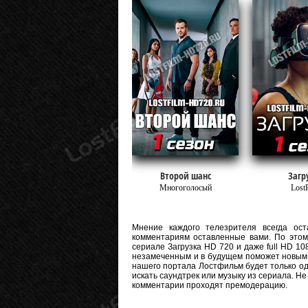
Второй шанс
Загр
Многоголосый
Lost
Мнение каждого телезрителя всегда оста
комментариям оставленные вами. По этому
сериале Загрузка HD 720 и даже full HD 108
незамеченным и в будущем поможет новым 
нашего портала Лостфильм будет только од
искать саундтрек или музыку из сериала. Н
комментарии проходят премодерацию.