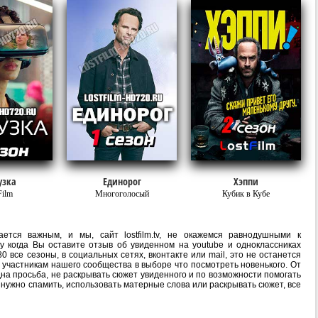
узка
Единорог
Хэппи
Film
Многоголосый
Кубик в Кубе
ется важным, и мы, сайт lostfilm.tv, не окажемся равнодушными к
 когда Вы оставите отзыв об увиденном на youtube и одноклассниках
0 все сезоны, в социальных сетях, вконтакте или mail, это не останется
участникам нашего сообщества в выборе что посмотреть новенького. От
на просьба, не раскрывать сюжет увиденного и по возможности помогать
е нужно спамить, использовать матерные слова или раскрывать сюжет, все