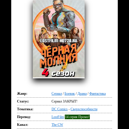
Жанр:
Сериал
/
Боевик
/
Драма
/
Фантастика
Статус:
Сериал ЗАКРЫТ!
Тематика:
DC Comics
-
Сверхспособности
Перевод:
LostFilm
14 серия Промо!
Канал:
The CW