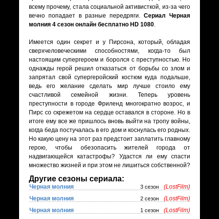
всему прочему, стала социальной активисткой, из-за чего
вечно попадает в разные передряги.
Сериал Черная
молния 4 сезон онлайн бесплатно HD 1080
.
Имеется один секрет и у Пирсона, который, обладая
сверхчеловеческими способностями, когда-то был
настоящим супергероем и боролся с преступностью. Но
однажды герой решил отказаться от борьбы со злом и
запрятал свой супергеройский костюм куда подальше,
ведь его желание сделать мир лучше стоило ему
счастливой семейной жизни. Теперь уровень
преступности в городе Фриленд многократно возрос, и
Пирс со скрежетом на сердце оставался в стороне. Но в
итоге ему все же пришлось вновь выйти на тропу войны,
когда беда постучалась в его дом и коснулась его родных.
Но какую цену на этот раз предстоит заплатить главному
герою, чтобы обезопасить жителей города от
надвигающейся катастрофы? Удастся ли ему спасти
множество жизней и при этом не лишиться собственной?
Другие сезоны сериала:
Черная молния
(LostFilm)
3 сезон
Черная молния
(LostFilm)
2 сезон
Черная молния
(LostFilm)
1 сезон