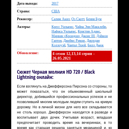
Дата выхода:
2017
Страна:
США
Режиссер:
Салим Акил
,
Оз Скотт
,
Бенни Бум
Актеры:
Кресс Уильямс
,
Чайна Энн Макклейн
,
Нафиса Уильямс
,
Кристин Адамс
,
Марвин «Крондон» Джонс III
,
Дэймон
Гаптон
,
Джеймс Римар
,
Джордан
Кэллоуэй
,
Чантал Тхюй
,
Билл Дьюк
Обновление:
4 сезон 12,13,14 серия -
26.05.2021
Сюжет Черная молния HD 720 / Black
Lightning онлайн:
Если взглянуть на Джефферсона Пирсона со стороны, то
может показаться, что он обыкновенный школьный
директор, добившийся профессиональных успехов и не
позволивший многим молодым людям ступить на кривую
дорожку. Но в личной жизни для него все складывается
не столь хорошо. Джефферсон находится в разводе и
воспитывает двух дочек. Учитывая возраст, младшая
предпочитает проводить время на вечеринках, в то
время как старшая решила заняться медициной и, ко