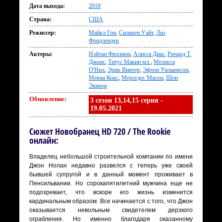
Дата выхода:
2018
Страна:
США
Режиссер:
Майкл Гои
,
Сильвен Уайт
,
Лиз
Фридлендер
Актеры:
Нэйтан Филлион
,
Алисса Диас
,
Ричард Т.
Джонс
,
Титус Макин мл.
,
Мелисса
О'Нил
,
Эрик Винтер
,
Эфтон Уильямсон
,
Мекиа Кокс
,
Мерседес Масон
,
Шон
Эшмор
Обновление:
3 сезон 13,14,15 серия -
19.05.2021
Сюжет Новобранец HD 720 / The Rookie
онлайн:
Владелец небольшой строительной компании по имени
Джон Нолан недавно развелся с теперь уже своей
бывшей супругой и в данный момент проживает в
Пенсильвании. Но сорокапятилетний мужчина еще не
подозревает, что вскоре его жизнь изменится
кардинальным образом. Все начинается с того, что Джон
оказывается невольным свидетелем дерзкого
ограбления. Но именно благодаря оказанному