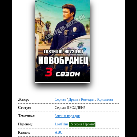
Жанр:
Сериал
/
Драма
/
Комедия
/
Криминал
Статус:
Сериал ПРОДЛЕН!
Тематика:
Закон и порядок
Перевод:
LostFilm
15 серия Промо!
Канал:
ABC