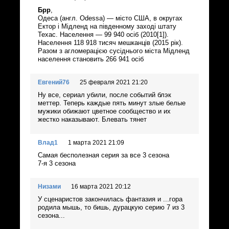
Брр
,
Одеса (англ. Odessa) — місто США, в округах
Ектор і Мідленд на південному заході штату
Техас. Населення — 99 940 осіб (2010[1]).
Населення 118 918 тисяч мешканців (2015 рік).
Разом з агломерацією сусіднього міста Мідленд
населення становить 266 941 осіб
Евгений76
25 февраля 2021 21:20
Ну все, сериал убили, после событий блэк
меттер. Теперь каждые пять минут злые белые
мужики обижают цветное сообщество и их
жестко наказывают. Блевать тянет
Влад1
1 марта 2021 21:09
Самая бесполезная серия за все 3 сезона
7-я 3 сезона
Низами
16 марта 2021 20:12
У сценаристов закончилась фантазия и ...гора
родила мышь, то бишь, дурацкую серию 7 из 3
сезона...