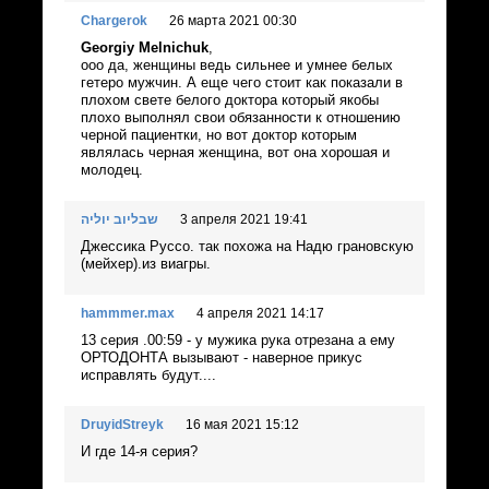
Chargerok
26 марта 2021 00:30
Georgiy Melnichuk
,
ооо да, женщины ведь сильнее и умнее белых
гетеро мужчин. А еще чего стоит как показали в
плохом свете белого доктора который якобы
плохо выполнял свои обязанности к отношению
черной пациентки, но вот доктор которым
являлась черная женщина, вот она хорошая и
молодец.
שבליוב יוליה
3 апреля 2021 19:41
Джессика Руссо. так похожа на Надю грановскую
(мейхер).из виагры.
hammmer.max
4 апреля 2021 14:17
13 серия .00:59 - у мужика рука отрезана а ему
ОРТОДОНТА вызывают - наверное прикус
исправлять будут....
DruyidStreyk
16 мая 2021 15:12
И где 14-я серия?