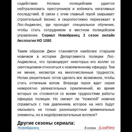
содействию Нолана полицейским удается
нейтрализовать преступников и избежать негативных
последствий. В связи с этим главный герой закрывает
строительный бизнес и скоропостижно переезжает в
Лос-Анджелес, где проходит специальное обучение,
чтобы стать сотрудником в местном полицейском
управлении.
Сериал Новобранец 3 сезон онлайн
бесплатно HD 1080
.
Таким образом Джон становится наиболее старшим
новичком в истории Департамента полиции Лос-
Анджелеса, что провоцирует некоторых его коллег со
скептицизмом относиться к новоявленному офицеру. Тем
не менее, несмотря на многочисленные трудности,
Нолан решительно готов сделать все возможное, чтобы
стать отличным копом. Впереди героя ждет серия
невероятно увлекательных приключений, во время
которых он столкнется со всеми трудностями работы
офицера полиции. Но сможет ли "пожилой" новичок
справиться с тем давлением, которое на него будут
оказывать не только разношерстные криминальные
элементы, но и недоброжелательные коллеги?
Другие сезоны сериала:
Новобранец
(LostFilm)
8 сезон