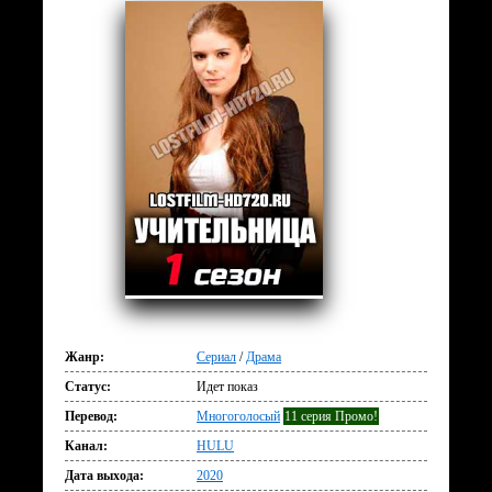
Жанр:
Сериал
/
Драма
Статус:
Идет показ
Перевод:
Многоголосый
11 серия Промо!
Канал:
HULU
Дата выхода:
2020