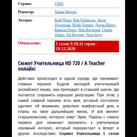
Страна:
США
Режиссер:
Ханна Фидель
Актеры:
Кейт Мара
,
Ник Робинсон
,
Эшли
Цукерман
,
Шэйн Харпер
,
Дилан Шмид
,
Камила Перес
,
Matt Raymond
,
Charlie
Zeltzer
,
Ali Bayrouti
,
Уилл Боус
Обновление:
1 сезон 9,10,11 серия -
29.12.2020
Сюжет Учительница HD 720 / A Teacher
онлайн:
Действия происходят в одном городе, где проживает
главная героиня. Будучи молодой учительницей
английского языка, она преподаёт в старшей школе, где
пытается сохранить хорошую репутацию. При этом, у
самой главной героини есть муж, который постоянно
уделяет ей внимание, довольно комфортный дом, и
планы на свою дальнейшую жизнь. И всё меняет
старшеклассник, которого зовут Эрик. Парень с самого
первого дня начинает проявлять к учительнице
огромный интерес, который перерастает в флирт и
другие последствия.
Сериал Учительница 1 сезон