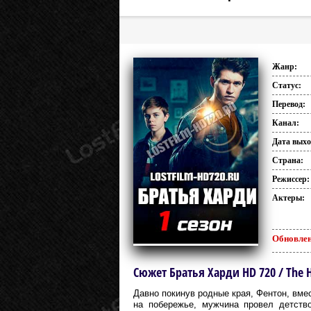
Жанр:
Статус:
Перевод:
Канал:
Дата выхо
Страна:
Режиссер:
Актеры:
Обновлен
Сюжет Братья Харди HD 720 / The 
Давно покинув родные края, Фентон, вме
на побережье, мужчина провел детство