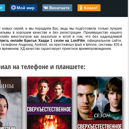
er
Мой мир
Вконтакте
Класс!
 новых серий, и мы порадуем Вас, ведь мы подготовили только лучшие
ильмы в хорошем качестве и без регистрации. Преимущество нашего
лайн кинотеатров как seasonvar и ютуб в том, что без надоедливой
треть онлайн Братья Харди 1 сезон на LostFilm
, официальном сайте,
телефоне Андроид, Android, на престижных Ipad и Iphone, системы IOS в
о временем. ХД качество гарантирует приятное времяпровождение.
иал на телефоне и планшете: