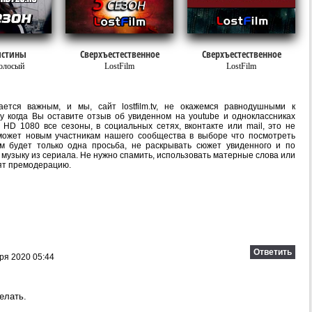
истины
Сверхъестественное
Сверхъестественное
олосый
LostFilm
LostFilm
ется важным, и мы, сайт lostfilm.tv, не окажемся равнодушными к
 когда Вы оставите отзыв об увиденном на youtube и одноклассниках
 HD 1080 все сезоны, в социальных сетях, вконтакте или mail, это не
ожет новым участникам нашего сообщества в выборе что посмотреть
м будет только одна просьба, не раскрывать сюжет увиденного и по
 музыку из сериала. Не нужно спамить, использовать матерные слова или
ят премодерацию.
Ответить
ря 2020 05:44
елать.