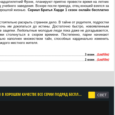
надцатилетний Фрэнк, планируют приятно провести время на летних
д учебного заведения. Вскоре после приезда, отец юношей взялся за
 прошлой жизнью.
Сериал Братья Харди 1 сезон онлайн бесплатно
тоятельно раскрыть странное дело. В тайне от родителя, подростки
очь им докопаться до истины. Достаточно быстро, новоявленным
ие зацепки. Любопытные молодые люди пока даже не догадываются,
ми столкнуться в скором времени. Постепенно, парни начинают
льно наполнен множеством тайн, способных кардинально изменить
аждого местного жителя.
3 сезон
(LostFilm)
2 сезон
(LostFilm)
CМОТРЕТЬ БРАТЬЯ ХАРДИ 1 СЕЗОН ОНЛАЙН В ХОРОШЕМ КАЧЕСТВЕ ВСЕ СЕРИИ ПОДРЯД БЕСПЛАТНО