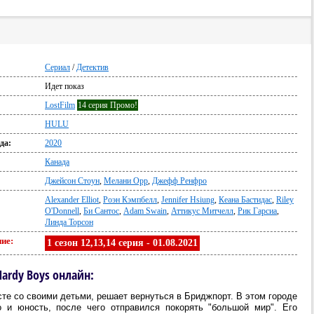
Сериал
/
Детектив
Идет показ
LostFilm
14 серия Промо!
HULU
да:
2020
Канада
Джейсон Стоун
,
Мелани Орр
,
Джефф Ренфро
Alexander Elliot
,
Роэн Кэмпбелл
,
Jennifer Hsiung
,
Кеана Бастидас
,
Riley
O'Donnell
,
Би Сантос
,
Adam Swain
,
Аттикус Митчелл
,
Рик Гарсиа
,
Линда Торсон
ие:
1 сезон 12,13,14 серия - 01.08.2021
Hardy Boys онлайн:
сте со своими детьми, решает вернуться в Бриджпорт. В этом городе
 и юность, после чего отправился покорять "большой мир". Его