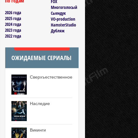
По годам
FOX
Многоголосый
2026 года
Сыендук
2025 года
VO-production
2024 года
HamsterStudio
2023 года
Дубляж
2022 года
ОЖИДАЕМЫЕ СЕРИАЛЫ
Сверхъестественное
Наследие
Викинги