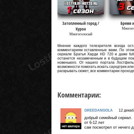
Затопленный город /
Бремя 
Курон
Многог
Многоголосый
Мнение каждого телезрителя всегда оста
комментариям оставленные вами. По этому
сериале Братья Харди HD 720 и даже full
останется незамеченным и в будущем пом
новенького. От нашего портала Лостфиль
возможности помогать искать саундтрек или
раскрывать сюжет, все комментарии проход
Комментарии:
GREEDANGOLA
12 декаб
добрый семейный сериал.
от 6-12 лет
сам посмотрел от нечего д