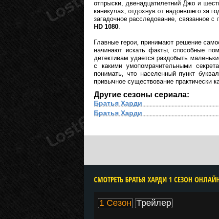
отпрыски, двенадцатилетний Джо и шест
каникулах, отдохнув от надоевшего за го
загадочное расследование, связанное с
HD 1080
.
Главные герои, принимают решение самос
начинают искать факты, способные пом
детективам удается раздобыть маленьк
с какими умопомрачительными секрета
понимать, что населенный пункт буква
привычное существование практически к
Другие сезоны сериала:
Братья Харди
Братья Харди
1 Сезон
Трейлер