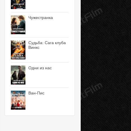
Чужестранка
Судьба: Сага клуба
Винкс
Одни из нас
Ван-Пис
10 серия
11 серия
12 серия
13 серия
14 серия