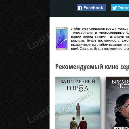
Facebook
Twitt
Любители сериалов всегда жаждут
телесериалы и многосерийные ф
видео перед такими титанами он
рекламы будет возможность,
смо
практически на любом планшете и 
mp4. Скачать будет возможность с
Рекомендуемый кино сер