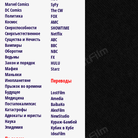
Marvel Comics
SyFy
DC Comics
The CW
Политика
FOX
Космос
AMC
Сверхспособности
SHOWTIME
Сверхъестественное
Netflix
Существа и Нечисть
ABC
Вампиры
BBC
Оборотни
NBC
Ведьмы
FX
Закон и порядок
HULU
Мафия
Starz
Маньяки
Инопланетяне
Переводы
Прыжок во времени
Будущее
LostFilm
Медицина
Amedia
Постапокалипсис
BaibaKo
Катастрофы
AlexFilm
Адвокаты и юристы
NewStudio
Наука
Кураж-Бамбей
Эпидемия
Кубик в Кубе
IdeaFilm