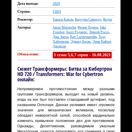
Дата выхода:
2020
Страна:
США
Режиссер:
Такаси Камэи
,
Кадзума Симидзу
,
Кодзи
Актеры:
Jason Marnocha
,
Фрэнк Тодаро
,
Jake
Foushee
,
Билл Роджерс
,
Линсей Россо
,
Джо Зиеха
,
Кит Силверштейн
,
Тодд
Хаберкорн
,
Эдвард Боско
,
Эрик Кайзер
Джонсон
Обновление:
3 сезон 5,6,7 серия - 16.08.2021
Сюжет Трансформеры: Битва за Кибертрон
HD 720 / Transformers: War for Cybertron
онлайн:
Непримиримое противостояние между разными
группами трансформеров, выходит на новый уровень,
когда на кон был поставлен стародавний артефакт, под
названием Оллспарк. Данная реликвия имеет огромное
значение для механических великанов, поскольку
обладает невероятной силой, способной кардинально
изменить привычное положение дел для противников.
Однажды, Десептиконам, руководимым ужасным
Мегатроном, удается переломить ход сражения в свою