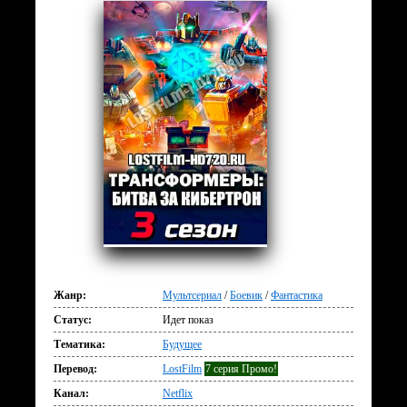
Жанр:
Мультсериал
/
Боевик
/
Фантастика
Статус:
Идет показ
Тематика:
Будущее
Перевод:
LostFilm
7 серия Промо!
Канал:
Netflix