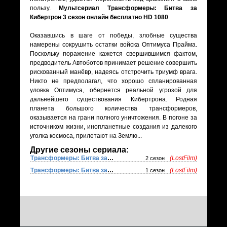
пользу.
Мультсериал Трансформеры: Битва за
Кибертрон 3 сезон онлайн бесплатно HD 1080
.
Оказавшись в шаге от победы, злобные существа
намерены сокрушить остатки войска Оптимуса Прайма.
Поскольку поражение кажется свершившимся фактом,
предводитель Автоботов принимает решение совершить
рискованный манёвр, надеясь отстрочить триумф врага.
Никто не предполагал, что хорошо спланированная
уловка Оптимуса, обернется реальной угрозой для
дальнейшего существования Кибертрона. Родная
планета большого количества трансформеров,
оказывается на грани полного уничтожения. В погоне за
источником жизни, инопланетные создания из далекого
уголка космоса, прилетают на Землю...
Другие сезоны сериала:
Трансформеры: Битва за Кибертрон
(LostFilm)
2 сезон
Трансформеры: Битва за Кибертрон
(LostFilm)
1 сезон