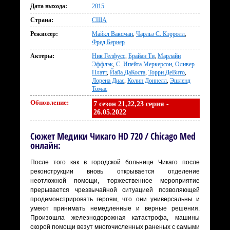
Дата выхода:
2015
Страна:
США
Режиссер:
Майкл Ваксман
,
Чарльз С. Кэрролл
,
Фред Бернер
Актеры:
Ник Гелфусс
,
Брайан Ти
,
Марлайн
Эффлэк
,
С. Ипейта Меркерсон
,
Оливер
Платт
,
Йайа ДаКоста
,
Торри ДеВито
,
Лорена Диас
,
Колин Доннелл
,
Эшленд
Томас
Обновление:
7 сезон 21,22,23 серия -
26.05.2022
Сюжет Медики Чикаго HD 720 / Chicago Med
онлайн:
После того как в городской больнице Чикаго после
реконструкции вновь открывается отделение
неотложной помощи, торжественное мероприятие
прерывается чрезвычайной ситуацией позволяющей
продемонстрировать героям, что они универсальны и
умеют принимать немедленные и верные решения.
Произошла железнодорожная катастрофа, машины
скорой помощи везут многочисленных раненых с самыми