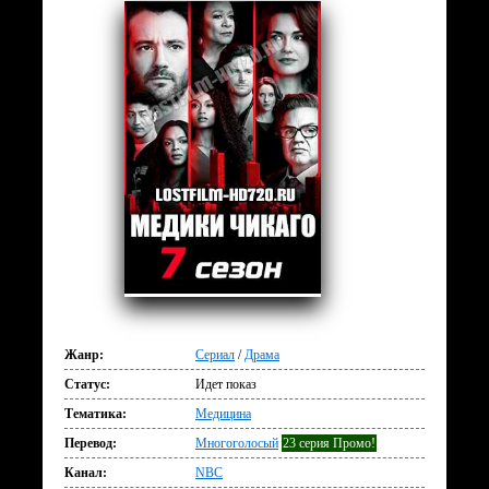
Жанр:
Сериал
/
Драма
Статус:
Идет показ
Тематика:
Медицина
Перевод:
Многоголосый
23 серия Промо!
Канал:
NBC