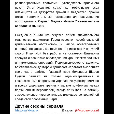
разнообразными травмами. Руководитель приемного
покоя Уилл Холстед сразу же мобилизует всех
имеющихся на дежурстве врачей и медсестер, срочно
готовя дополнительные помещения для размещения
пострадавших.
Сериал Медики Чикаго 7 сезон онлайн
бесплатно HD 1080
.
Ежедневно в клинике ведется прием значительного
количества пациентов. Город известен своей сложной
криминальной обстановкой и число огнестрельных
ранений, резаных и колотых ран не иссякает, и ведущий
хирург Итан Чой без работы не остается. Внимания
требуют и плановые обследования хронических больных
и намеченных операций. Психиатрическое отделение,
возглавляемое доктором Дэниэлом Чарльзом выполняет
свою часть работы. Главный врач больницы Шарон
Гудвин решает не только административные и
хозяйственные вопросы по управлению учреждением, но
и всегда улаживает трения и мелкие конфликты между
подчиненным персоналом, всегда призывая на помощь
замечательное чувство юмора, имеющее во врачебной
среде свой особенный шарм.
Другие сезоны сериала:
Медики Чикаго
(Многоголосый)
11 сезон