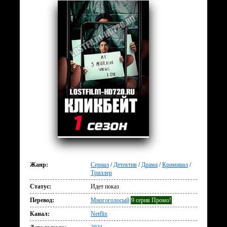
Жанр:
Сериал
/
Детектив
/
Драма
/
Криминал
/
Триллер
Статус:
Идет показ
Перевод:
Многоголосый
9 серия Промо!
Канал:
Netflix