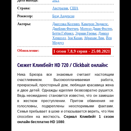
Дата выхода:
2021
Страна:
Австралия
,
США
Режиссер:
Брэд Андерсон
Актеры:
Джессика Коллинз
,
Камерон Энджелс
,
Джейлин Флетчер
,
Мотелл Джин Фостер
,
Бетти Гэбриел
,
Эдриан Гренье
,
Дэниэл
Хеншэлл
,
Зои Казан
,
Абрахам Лим
,
Йен
Медоуз
Обновление:
1 сезон 7,8,9 серия - 25.08.2021
Сюжет Кликбейт HD 720 / Clickbait онлайн:
Ника Брюэра все знакомые считают настоящим
счастливчиком. Высокооплачиваемая работа,
прекрасный, просторный дом, любящая красавица жена
и двое детей. Однажды идиллия безвозвратно рушится.
Ведь неожиданно становится известно, что он замешан
в жестком преступлении. Притом обвинения не
голословны, подкреплены неоспоримыми фактами.
Семья пребывает в шоке и отказывается верить, что Ник
способен на жесткость.
Сериал Кликбейт 1 сезон
онлайн бесплатно HD 1080
.