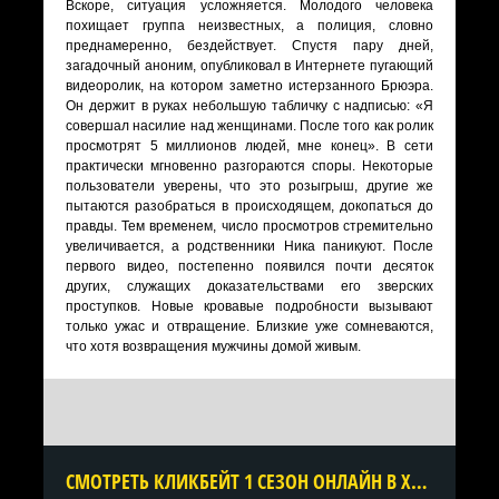
Вскоре, ситуация усложняется. Молодого человека
похищает группа неизвестных, а полиция, словно
преднамеренно, бездействует. Спустя пару дней,
загадочный аноним, опубликовал в Интернете пугающий
видеоролик, на котором заметно истерзанного Брюэра.
Он держит в руках небольшую табличку с надписью: «Я
совершал насилие над женщинами. После того как ролик
просмотрят 5 миллионов людей, мне конец». В сети
практически мгновенно разгораются споры. Некоторые
пользователи уверены, что это розыгрыш, другие же
пытаются разобраться в происходящем, докопаться до
правды. Тем временем, число просмотров стремительно
увеличивается, а родственники Ника паникуют. После
первого видео, постепенно появился почти десяток
других, служащих доказательствами его зверских
проступков. Новые кровавые подробности вызывают
только ужас и отвращение. Близкие уже сомневаются,
что хотя возвращения мужчины домой живым.
CМОТРЕТЬ КЛИКБЕЙТ 1 СЕЗОН ОНЛАЙН В ХОРОШЕМ КАЧЕСТВЕ ВСЕ СЕРИИ ПОДРЯД БЕСПЛАТНО