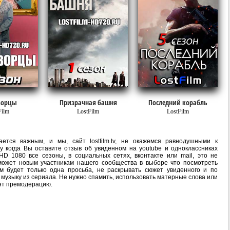
ворцы
Призрачная башня
Последний корабль
Film
LostFilm
LostFilm
ется важным, и мы, сайт lostfilm.tv, не окажемся равнодушными к
 когда Вы оставите отзыв об увиденном на youtube и одноклассниках
D 1080 все сезоны, в социальных сетях, вконтакте или mail, это не
ожет новым участникам нашего сообщества в выборе что посмотреть
м будет только одна просьба, не раскрывать сюжет увиденного и по
 музыку из сериала. Не нужно спамить, использовать матерные слова или
ят премодерацию.