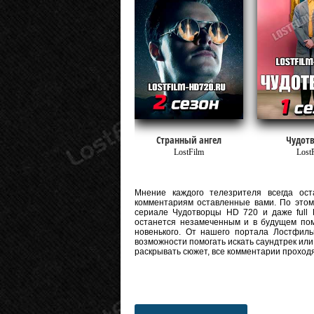
Странный ангел
Чудот
LostFilm
Lost
Мнение каждого телезрителя всегда оста
комментариям оставленные вами. По этому
сериале Чудотворцы HD 720 и даже full H
останется незамеченным и в будущем пом
новенького. От нашего портала Лостфиль
возможности помогать искать саундтрек или
раскрывать сюжет, все комментарии проход