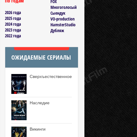
По годам
FOX
Многоголосый
2026 года
Сыендук
2025 года
VO-production
2024 года
HamsterStudio
2023 года
Дубляж
2022 года
ОЖИДАЕМЫЕ СЕРИАЛЫ
Сверхъестественное
Наследие
Викинги