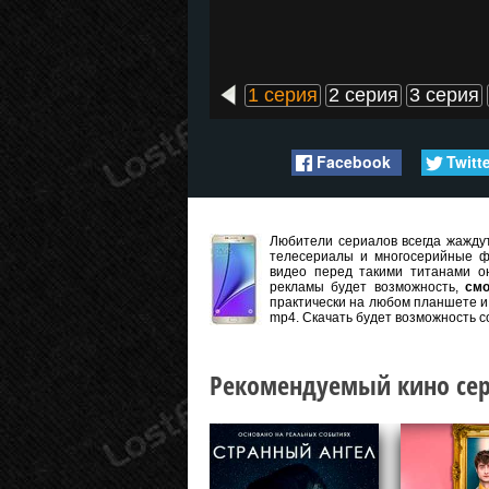
1 серия
2 серия
3 серия
Facebook
Twitt
Любители сериалов всегда жаждут
телесериалы и многосерийные ф
видео перед такими титанами он
рекламы будет возможность,
смо
практически на любом планшете и 
mp4. Скачать будет возможность с
Рекомендуемый кино сер