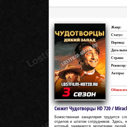
Жанр:
Статус:
Перевод:
Дата выхо
Страна:
Режиссер:
Актеры:
Обновлен
Сюжет Чудотворцы HD 720 / Miracl
Божественная канцелярия трудится сл
отделов и штатом сотрудников. Здесь, н
который занимается молитвами людей.