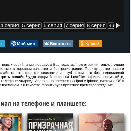
4 серия
5 серия
6 серия
7 серия
8 серия
9 серия
er
Мой мир
Вконтакте
Класс!
 новых серий, и мы порадуем Вас, ведь мы подготовили только лучшие
ильмы в хорошем качестве и без регистрации. Преимущество нашего
лайн кинотеатров как seasonvar и ютуб в том, что без надоедливой
треть онлайн Чудотворцы 3 сезон на LostFilm
, официальном сайте,
телефоне Андроид, Android, на престижных Ipad и Iphone, системы IOS в
о временем. ХД качество гарантирует приятное времяпровождение.
иал на телефоне и планшете: