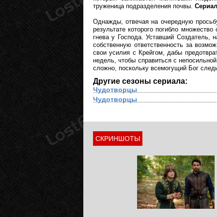
труженица подразделения почвы.
Сериал
Однажды, отвечая на очередную просьбу
результате которого погибло множество
гнева у Господа. Уставший Создатель, 
собственную ответственность за возмо
свои усилия с Крейгом, дабы предотврат
недель, чтобы справиться с непосильной
сложно, поскольку всемогущий Бог следи
Другие сезоны сериала:
Чудотворцы
Чудотворцы
СКРИНШОТЫ