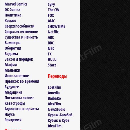
Marvel Comics
SyFy
DC Comics
The CW
Политика
FOX
Космос
AMC
Сверхспособности
SHOWTIME
Сверхъестественное
Netflix
Существа и Нечисть
ABC
Вампиры
BBC
Оборотни
NBC
Ведьмы
FX
Закон и порядок
HULU
Мафия
Starz
Маньяки
Инопланетяне
Переводы
Прыжок во времени
Будущее
LostFilm
Медицина
Amedia
Постапокалипсис
BaibaKo
Катастрофы
AlexFilm
Адвокаты и юристы
NewStudio
Наука
Кураж-Бамбей
Эпидемия
Кубик в Кубе
IdeaFilm