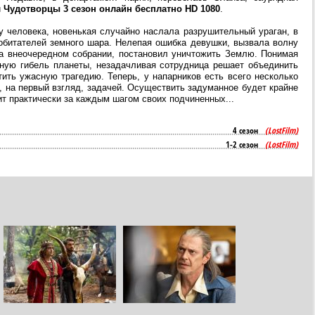
 Чудотворцы 3 сезон онлайн бесплатно HD 1080
.
 человека, новенькая случайно наслала разрушительный ураган, в
 обитателей земного шара. Нелепая ошибка девушки, вызвала волну
на внеочередном собрании, постановил уничтожить Землю. Понимая
жную гибель планеты, незадачливая сотрудница решает объединить
ить ужасную трагедию. Теперь, у напарников есть всего несколько
, на первый взгляд, задачей. Осуществить задуманное будет крайне
т практически за каждым шагом своих подчиненных...
4 сезон
(LostFilm)
1-2 сезон
(LostFilm)