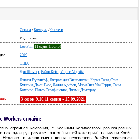
Сериал
/
Комедия
/
Фэнтези
Идет показ
LostFilm
11 серия Промо!
да:
2019
США
Дэн Шимпф
,
Райан Кейс
,
Морис Мэрэбл
Дэниэл Рэдклифф
,
Джеральдин Вишванатан
,
Каран Сони
,
Стив
Бушеми
,
Джон Басс
,
Лолли Адефоп
,
Мэри Энн МакГарри
,
Саша
Компере
,
Питер Серафинович
,
Джэми Деметриу
ие:
3 сезон 9,10,11 серия - 15.09.2021
e Workers онлайн:
овно огромная компания, с большим количеством разнообразных
е покладая рук работает ангел "низшей категории", по имени Крейг,
 Недавно, в департамент парня, перевелась Элайза, заурядная