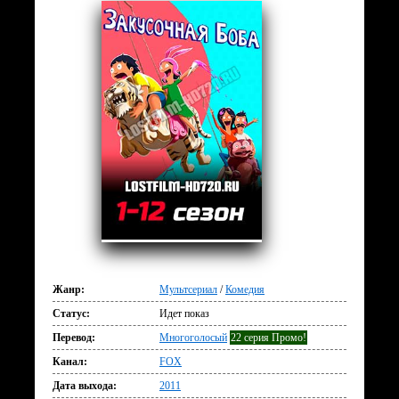
Жанр:
Мультсериал
/
Комедия
Статус:
Идет показ
Перевод:
Многоголосый
22 серия Промо!
Канал:
FOX
Дата выхода:
2011