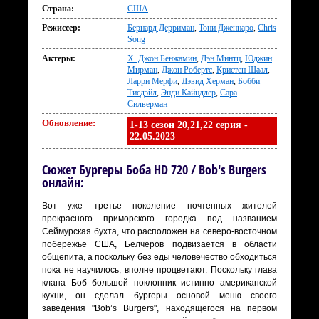
Страна:
США
Режиссер:
Бернард Дерриман
,
Тони Дженнаро
,
Chris
Song
Актеры:
Х. Джон Бенжамин
,
Дэн Минтц
,
Юджин
Мирман
,
Джон Робертс
,
Кристен Шаал
,
Ларри Мерфи
,
Дэвид Херман
,
Бобби
Тисдэйл
,
Энди Кайндлер
,
Сара
Силверман
Обновление:
1-13 сезон 20,21,22 серия -
22.05.2023
Сюжет Бургеры Боба HD 720 / Bob's Burgers
онлайн:
Вот уже третье поколение почтенных жителей
прекрасного приморского городка под названием
Сеймурская бухта, что расположен на северо-восточном
побережье США, Белчеров подвизается в области
общепита, а поскольку без еды человечество обходиться
пока не научилось, вполне процветают. Поскольку глава
клана Боб большой поклонник истинно американской
кухни, он сделал бургеры основой меню своего
заведения "Bob’s Burgers", находящегося на первом