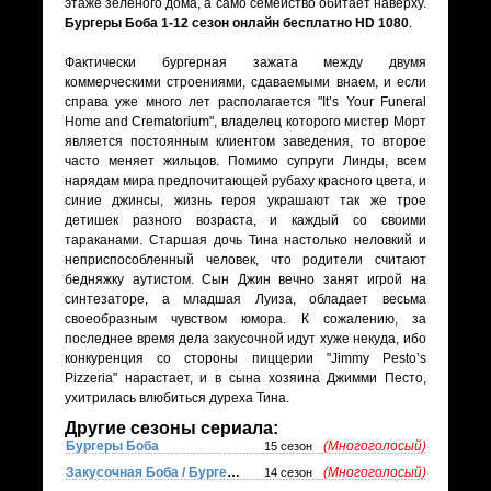
этаже зеленого дома, а само семейство обитает наверху.
Бургеры Боба 1-12 сезон онлайн бесплатно HD 1080
.
Фактически бургерная зажата между двумя
коммерческими строениями, сдаваемыми внаем, и если
справа уже много лет располагается "It’s Your Funeral
Home and Crematorium", владелец которого мистер Морт
является постоянным клиентом заведения, то второе
часто меняет жильцов. Помимо супруги Линды, всем
нарядам мира предпочитающей рубаху красного цвета, и
синие джинсы, жизнь героя украшают так же трое
детишек разного возраста, и каждый со своими
тараканами. Старшая дочь Тина настолько неловкий и
неприспособленный человек, что родители считают
бедняжку аутистом. Сын Джин вечно занят игрой на
синтезаторе, а младшая Луиза, обладает весьма
своеобразным чувством юмора. К сожалению, за
последнее время дела закусочной идут хуже некуда, ибо
конкуренция со стороны пиццерии "Jimmy Pesto’s
Pizzeria" нарастает, и в сына хозяина Джимми Песто,
ухитрилась влюбиться дуреха Тина.
Другие сезоны сериала:
Бургеры Боба
(Многоголосый)
15 сезон
Закусочная Боба / Бургеры Боба
(Многоголосый)
14 сезон