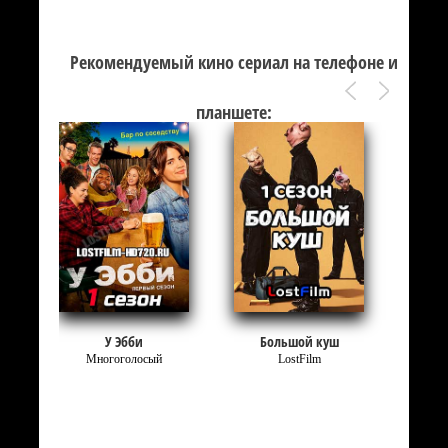
Рекомендуемый кино сериал на телефоне и
планшете:
ис
У Эбби
Большой куш
Многоголосый
LostFilm