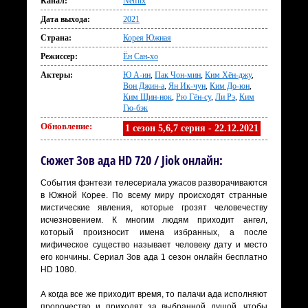
Канал:
Netflix
Дата выхода:
2021
Страна:
Корея Южная
Режиссер:
Ён Сан-хо
Актеры:
Ю А-ин
,
Пак Чон-мин
,
Ким Хён-джу
,
Вон Джин-а
,
Ян Ик-чун
,
Ким До-юн
,
Ким Щин-нок
,
Рю Гён-су
,
Ли Рэ
,
Ким
Гю-бэк
Обновление:
1 сезон 5,6,7 серия - 22.12.2021
Сюжет Зов ада HD 720 / Jiok онлайн:
События фэнтези телесериала ужасов разворачиваются
в Южной Корее. По всему миру происходят странные
мистические явления, которые грозят человечеству
исчезновением. К многим людям приходит ангел,
который произносит имена избранных, а после
мифическое существо называет человеку дату и место
его кончины. Сериал Зов ада 1 сезон онлайн бесплатно
HD 1080.
А когда все же приходит время, то палачи ада исполняют
пророчество и приходят за выбранной душой, чтобы