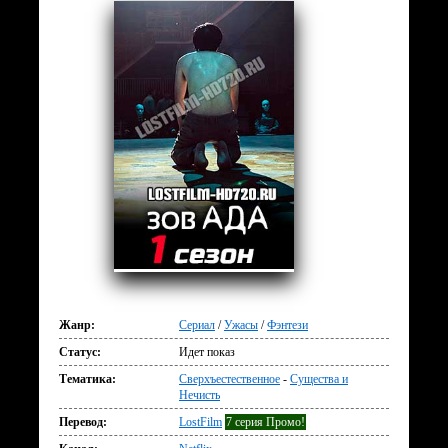
Жанр:
Сериал
/
Ужасы
/
Фэнтези
Статус:
Идет показ
Тематика:
Сверхъестественное
-
Существа и
Нечисть
Перевод:
LostFilm
7 серия Промо!