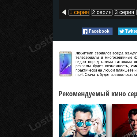
1 серия
2 серия
3 серия
Facebook
Twitt
Любители сериалов всегда жаждут
телесериалы и многосерийные ф
видео перед такими титанами он
рекламы будет возможность,
см
практически на любом планшете и 
mp4. Скачать будет возможность с
Рекомендуемый кино сер