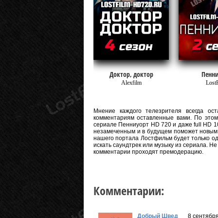
Доктор, доктор
Пенни
Alexfilm
Lost
Мнение каждого телезрителя всегда оста
комментариям оставленные вами. По этому
сериале Пенниуорт HD 720 и даже full HD 10
незамеченным и в будущем поможет новым 
нашего портала Лостфильм будет только од
искать саундтрек или музыку из сериала. Н
комментарии проходят премодерацию.
Комментарии:
Добрый Швед
8 сентября