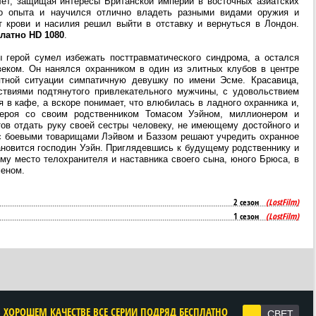
ет, защищая интересы Британской империи в восточных азиатских
го опыта и научился отлично владеть разными видами оружия и
т крови и насилия решил выйти в отставку и вернуться в Лондон.
латно HD 1080
.
 герой сумел избежать посттравматического синдрома, а остался
еком. Он нанялся охранником в один из элитных клубов в центре
ятной ситуации симпатичную девушку по имени Эсме. Красавица,
ствиями подтянутого привлекательного мужчины, с удовольствием
я в кафе, а вскоре понимает, что влюбилась в ладного охранника и,
героя со своим родственником Томасом Уэйном, миллионером и
тов отдать руку своей сестры человеку, не имеющему достойного и
с боевыми товарищами Лэйвом и Баззом решают учредить охранное
ановится господин Уэйн. Приглядевшись к будущему родственнику и
ему место телохранителя и наставника своего сына, юного Брюса, в
еном.
2 сезон
(LostFilm)
1 сезон
(LostFilm)
В ХОРОШЕМ КАЧЕСТВЕ ВСЕ СЕРИИ ПОДРЯД БЕСПЛАТНО