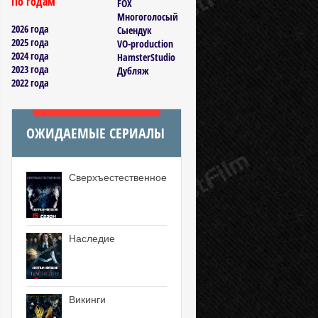
По годам
FOX
Многоголосый
2026 года
Сыендук
2025 года
VO-production
2024 года
HamsterStudio
2023 года
Дубляж
2022 года
ОЖИДАЕМЫЕ СЕРИАЛЫ
Сверхъестественное
Наследие
Викинги