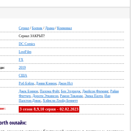
Сериал
/
Боевик
/
Драма
/
Криминал
Сериал ЗАКРЫТ!
:
DC Comics
LostFilm
FX
да:
2019
США
Роб Бэйли
,
Дэнни Кэннон
,
Джон Ист
Джек Бэннон
,
Палома Фэйт
,
Бен Элдридж
,
Джейсон Флеминг
,
Райан
Флетчер
,
Дороти Эткинсон
,
Рамон Тикарам
,
Эмма Паэтц
,
Иан
Палстон-Дэвис
,
Хэйнсли Ллойд Беннетт
ие:
3 сезон 8,9,10 серия - 02.02.2023
orth онлайн: