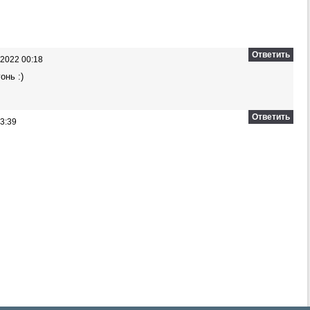
Ответить
2022 00:18
онь :)
Ответить
3:39