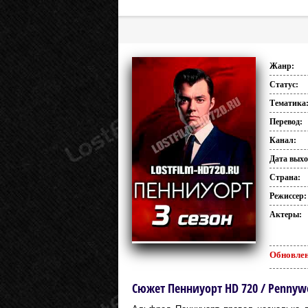
Жанр:
Статус:
Тематика
Перевод:
Канал:
Дата выхо
Страна:
Режиссер:
Актеры:
Обновлен
Сюжет Пенниуорт HD 720 / Pennyw