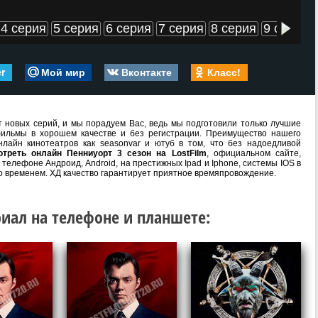
4 серия
5 серия
6 серия
7 серия
8 серия
9 серия
er
Мой мир
Вконтакте
Класс!
 новых серий, и мы порадуем Вас, ведь мы подготовили только лучшие
ильмы в хорошем качестве и без регистрации. Преимущество нашего
лайн кинотеатров как seasonvar и ютуб в том, что без надоедливой
отреть онлайн Пенниуорт 3 сезон на LostFilm
, официальном сайте,
телефоне Андроид, Android, на престижных Ipad и Iphone, системы IOS в
о временем. ХД качество гарантирует приятное времяпровождение.
иал на телефоне и планшете: