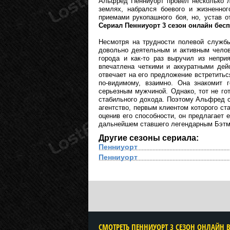
Альфред Пенниуорт провел несколько л
землях, набрался боевого и жизненно
приемами рукопашного боя, но, устав о
Сериал Пенниуорт 3 сезон онлайн бесп
Несмотря на трудности полевой службы
довольно деятельным и активным челов
города и как-то раз выручил из непри
впечатлена четкими и аккуратными дей
отвечает на его предложение встретитьс
по-видимому, взаимно. Она знакомит 
серьезным мужчиной. Однако, тот не го
стабильного дохода. Поэтому Альфред 
агентство, первым клиентом которого ст
оценив его способности, он предлагает 
дальнейшем ставшего легендарным Бэтм
Другие сезоны сериала:
Пенниуорт
Пенниуорт
CМОТРЕТЬ ПЕННИУОРТ 3 СЕЗОН ОНЛАЙН 