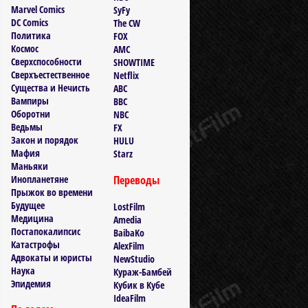
Marvel Comics
SyFy
DC Comics
The CW
Политика
FOX
Космос
AMC
Сверхспособности
SHOWTIME
Сверхъестественное
Netflix
Существа и Нечисть
ABC
Вампиры
BBC
Оборотни
NBC
Ведьмы
FX
Закон и порядок
HULU
Мафия
Starz
Маньяки
Инопланетяне
Переводы
Прыжок во времени
Будущее
LostFilm
Медицина
Amedia
Постапокалипсис
BaibaKo
Катастрофы
AlexFilm
Адвокаты и юристы
NewStudio
Наука
Кураж-Бамбей
Эпидемия
Кубик в Кубе
IdeaFilm