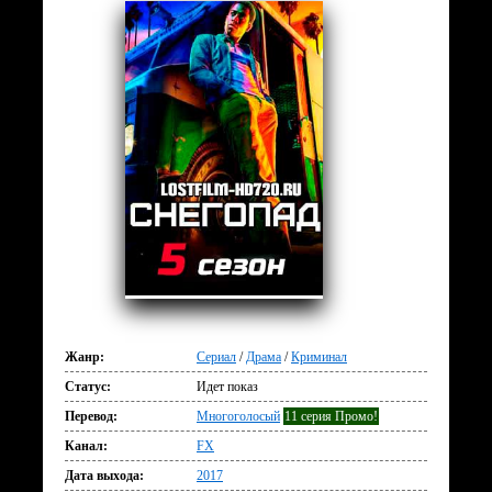
Жанр:
Сериал
/
Драма
/
Криминал
Статус:
Идет показ
Перевод:
Многоголосый
11 серия Промо!
Канал:
FX
Дата выхода:
2017