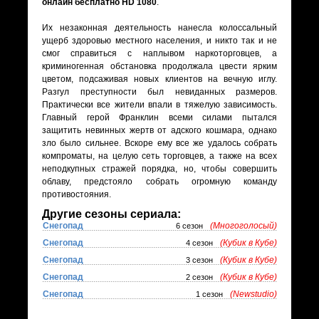
онлайн бесплатно HD 1080
.
Их незаконная деятельность нанесла колоссальный
ущерб здоровью местного населения, и никто так и не
смог справиться с наплывом наркоторговцев, а
криминогенная обстановка продолжала цвести ярким
цветом, подсаживая новых клиентов на вечную иглу.
Разгул преступности был невиданных размеров.
Практически все жители впали в тяжелую зависимость.
Главный герой Франклин всеми силами пытался
защитить невинных жертв от адского кошмара, однако
зло было сильнее. Вскоре ему все же удалось собрать
компроматы, на целую сеть торговцев, а также на всех
неподкупных стражей порядка, но, чтобы совершить
облаву, предстояло собрать огромную команду
противостояния.
Другие сезоны сериала:
Снегопад
(Многоголосый)
6 сезон
Снегопад
(Кубик в Кубе)
4 сезон
Снегопад
(Кубик в Кубе)
3 сезон
Снегопад
(Кубик в Кубе)
2 сезон
Снегопад
(Newstudio)
1 сезон