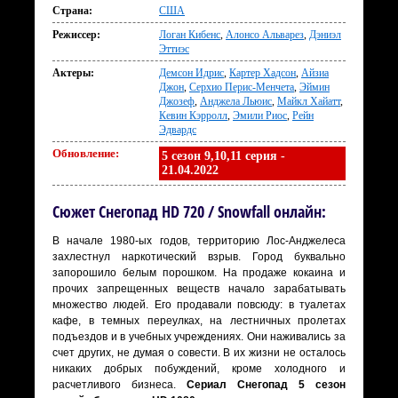
Страна:
США
Режиссер:
Логан Кибенс
,
Алонсо Альварез
,
Дэниэл
Эттиэс
Актеры:
Демсон Идрис
,
Картер Хадсон
,
Айзиа
Джон
,
Серхио Перис-Менчета
,
Эймин
Джозеф
,
Анджела Льюис
,
Майкл Хайатт
,
Кевин Кэрролл
,
Эмили Риос
,
Рейн
Эдвардс
Обновление:
5 сезон 9,10,11 серия -
21.04.2022
Сюжет Снегопад HD 720 / Snowfall онлайн:
В начале 1980-ых годов, территорию Лос-Анджелеса
захлестнул наркотический взрыв. Город буквально
запорошило белым порошком. На продаже кокаина и
прочих запрещенных веществ начало зарабатывать
множество людей. Его продавали повсюду: в туалетах
кафе, в темных переулках, на лестничных пролетах
подъездов и в учебных учреждениях. Они наживались за
счет других, не думая о совести. В их жизни не осталось
никаких добрых побуждений, кроме холодного и
расчетливого бизнеса.
Сериал Снегопад 5 сезон