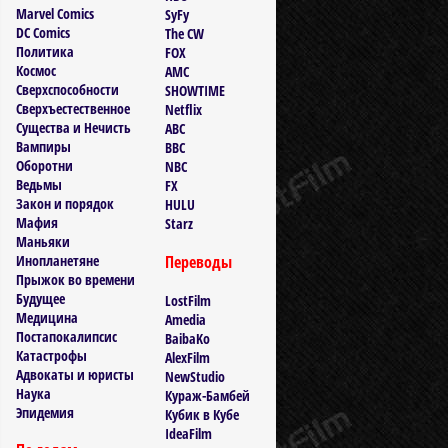
Marvel Comics
SyFy
DC Comics
The CW
Политика
FOX
Космос
AMC
Сверхспособности
SHOWTIME
Сверхъестественное
Netflix
Существа и Нечисть
ABC
Вампиры
BBC
Оборотни
NBC
Ведьмы
FX
Закон и порядок
HULU
Мафия
Starz
Маньяки
Инопланетяне
Переводы
Прыжок во времени
Будущее
LostFilm
Медицина
Amedia
Постапокалипсис
BaibaKo
Катастрофы
AlexFilm
Адвокаты и юристы
NewStudio
Наука
Кураж-Бамбей
Эпидемия
Кубик в Кубе
IdeaFilm