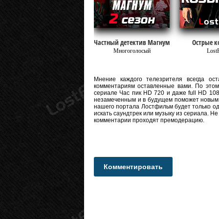
Частный детектив Магнум
Острые к
Многоголосый
Lost
Мнение каждого телезрителя всегда оста
комментариям оставленные вами. По этому
сериале Час пик HD 720 и даже full HD 108
незамеченным и в будущем поможет новым 
нашего портала Лостфильм будет только од
искать саундтрек или музыку из сериала. Н
комментарии проходят премодерацию.
Комментировать