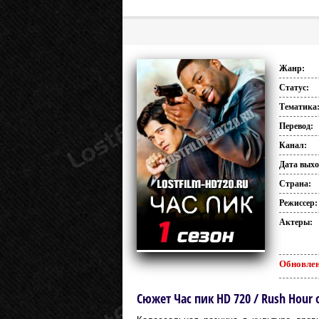
Жанр:
Статус:
Тематика
Перевод:
Канал:
Дата выхо
Страна:
Режиссер:
Актеры:
Обновлен
Сюжет Час пик HD 720 / Rush Hour 