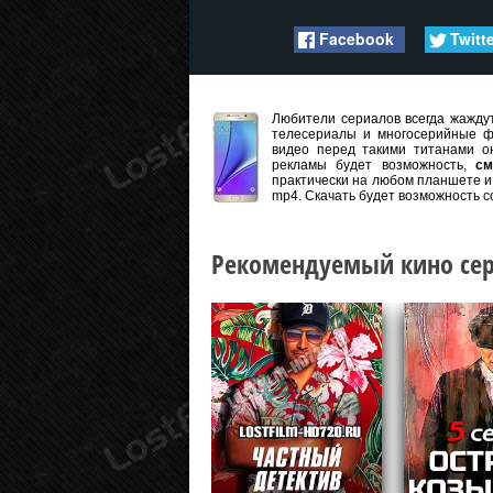
Facebook
Twitt
Любители сериалов всегда жаждут
телесериалы и многосерийные ф
видео перед такими титанами он
рекламы будет возможность,
см
практически на любом планшете и 
mp4. Скачать будет возможность с
Рекомендуемый кино сер