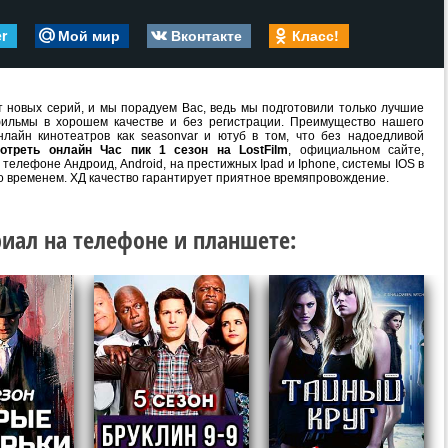
er
Мой мир
Вконтакте
Класс!
 новых серий, и мы порадуем Вас, ведь мы подготовили только лучшие
ильмы в хорошем качестве и без регистрации. Преимущество нашего
лайн кинотеатров как seasonvar и ютуб в том, что без надоедливой
отреть онлайн Час пик 1 сезон на LostFilm
, официальном сайте,
телефоне Андроид, Android, на престижных Ipad и Iphone, системы IOS в
о временем. ХД качество гарантирует приятное времяпровождение.
иал на телефоне и планшете: