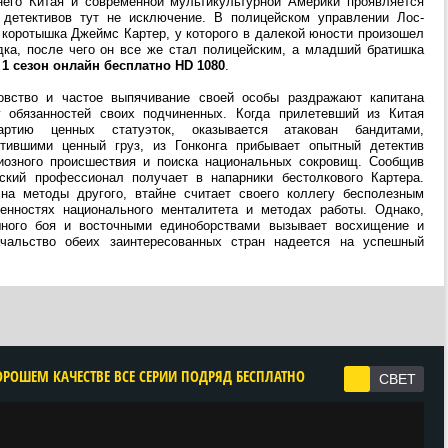
него Китая и современной мультикультурной Америки проявляется
 детективов тут не исключение. В полицейском управлении Лос-
коротышка Джеймс Картер, у которого в далекой юности произошел
дка, после чего он все же стал полицейским, а младший братишка
 1 сезон онлайн бесплатно HD 1080
.
товство и частое выпячивание своей особы раздражают капитана
г обязанностей своих подчиненных. Когда прилетевший из Китая
ртию ценных статуэток, оказывается атакован бандитами,
ившими ценный груз, из Гонконга прибывает опытный детектив
иозного происшествия и поиска национальных сокровищ. Сообщив
ский профессионал получает в напарники бестолкового Картера.
на методы другого, втайне считает своего коллегу бесполезным
енностях национального менталитета и методах работы. Однако,
ного боя и восточными единоборствами вызывает восхищение и
ачальство обеих заинтересованных стран надеется на успешный
ОРОШЕМ КАЧЕСТВЕ ВСЕ СЕРИИ ПОДРЯД БЕСПЛАТНО