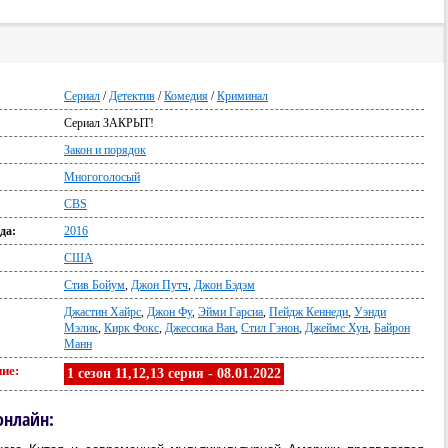
Сериал
/
Детектив
/
Комедия
/
Криминал
Сериал ЗАКРЫТ!
:
Закон и порядок
Многоголосый
CBS
да:
2016
США
Стив Бойум
,
Джон Путч
,
Джон Бэдэм
Джастин Хайрс
,
Джон Фу
,
Эйми Гарсиа
,
Пейдж Кеннеди
,
Уэнди
Мэлик
,
Кирк Фокс
,
Джессика Ван
,
Стил Гэнон
,
Джеймс Хун
,
Байрон
Манн
ие:
1 сезон 11,12,13 серия - 08.01.2022
онлайн: