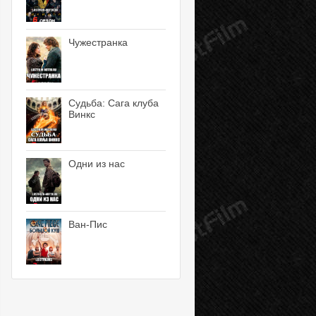
Чужестранка
Судьба: Сага клуба
Винкс
Одни из нас
Ван-Пис
10 серия
11 серия
12 серия
13 серия