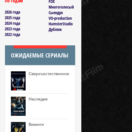
По годам
FOX
Многоголосый
2026 года
Сыендук
2025 года
VO-production
2024 года
HamsterStudio
2023 года
Дубляж
2022 года
ОЖИДАЕМЫЕ СЕРИАЛЫ
Сверхъестественное
Наследие
Викинги