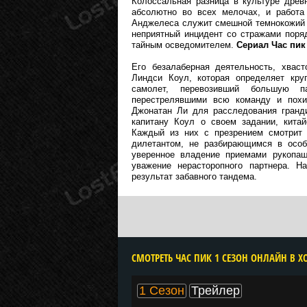
Колоссальная разница в культуре древ
абсолютно во всех мелочах, и работа
Анджелеса служит смешной темнокожий 
неприятный инцидент со стражами поря
тайным осведомителем.
Сериал Час пик
Его безалаберная деятельность, хвас
Линдси Коул, которая определяет кру
самолет, перевозивший большую па
перестрелявшими всю команду и похит
Джонатан Ли для расследования гранд
капитану Коул о своем задании, китай
Каждый из них с презрением смотрит 
дилетантом, не разбирающимся в особ
уверенное владение приемами рукопаш
уважение нерасторопного партнера. Н
результат забавного тандема.
CМОТРЕТЬ ЧАС ПИК 1 СЕЗОН ОНЛАЙН В Х
1 Сезон
Трейлер